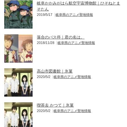
岐阜かかみがはら航空宇宙博物館｜ひそねとま
そたん
2019/5/17
岐阜県のアニメ聖地情報
落合のバス停｜君の名は。
2018/11/28
岐阜県のアニメ聖地情報
高山市図書館｜氷菓
2020/5/2
岐阜県のアニメ聖地情報
喫茶去 かつて｜氷菓
2020/5/2
岐阜県のアニメ聖地情報