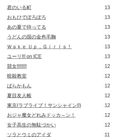
君のいる町
13
おもひでぽろぽろ
13
あの夏で待ってる
13
うどんの国の金色毛鞠
13
Ｗａｋｅ Ｕｐ，Ｇｉｒｌｓ！
13
ユーリ!!! on ICE
13
競女!!!!!!!!
12
暗殺教室
12
ばらかもん
12
夏目友人帳
12
東京(ラブライブ！サンシャイン!!)
12
おジャ魔女どれみドッカ～ン！
12
女子高生の無駄づかい
12
ソラとウミのアイダ
11