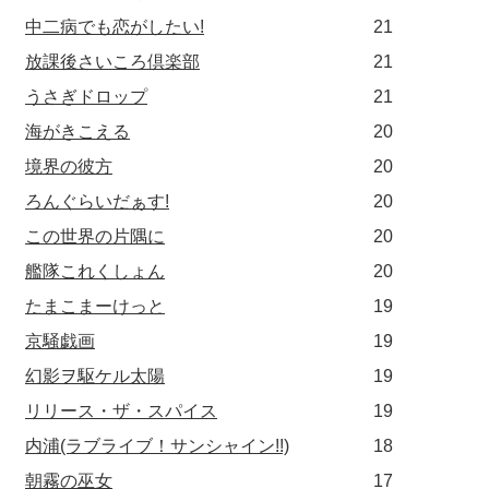
中二病でも恋がしたい!
21
放課後さいころ倶楽部
21
うさぎドロップ
21
海がきこえる
20
境界の彼方
20
ろんぐらいだぁす!
20
この世界の片隅に
20
艦隊これくしょん
20
たまこまーけっと
19
京騒戯画
19
幻影ヲ駆ケル太陽
19
リリース・ザ・スパイス
19
内浦(ラブライブ！サンシャイン!!)
18
朝霧の巫女
17