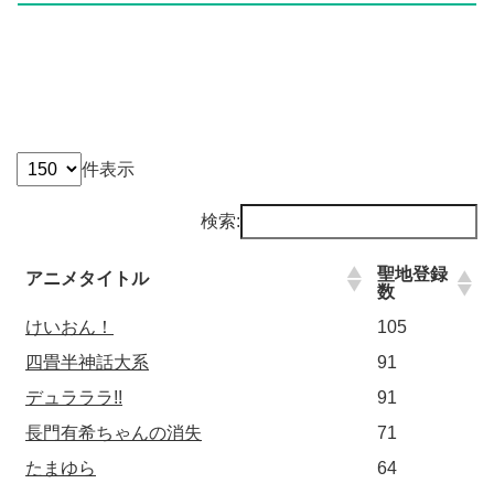
件表示
検索:
聖地登録
アニメタイトル
数
けいおん！
105
四畳半神話大系
91
デュラララ!!
91
長門有希ちゃんの消失
71
たまゆら
64