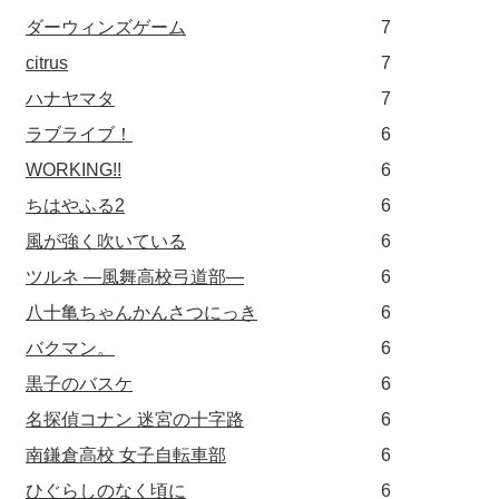
ダーウィンズゲーム
7
citrus
7
ハナヤマタ
7
ラブライブ！
6
WORKING!!
6
ちはやふる2
6
風が強く吹いている
6
ツルネ ―風舞高校弓道部―
6
八十亀ちゃんかんさつにっき
6
バクマン。
6
黒子のバスケ
6
名探偵コナン 迷宮の十字路
6
南鎌倉高校 女子自転車部
6
ひぐらしのなく頃に
6