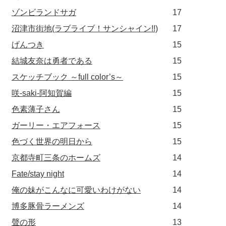
ゾンビランドサガ
17
沼津市街地(ラブライブ！サンシャイン!!)
17
げんつき
15
結城友奈は勇者である
15
スケッチブック ～full color’s～
15
咲-saki-阿知賀編
15
色素薄子さん
15
ガーリー・エアフォース
15
色づく世界の明日から
15
京都寺町三条のホームズ
14
Fate/stay night
14
俺の妹がこんなに可愛いわけがない
14
博多豚骨ラーメンズ
14
聲の形
13