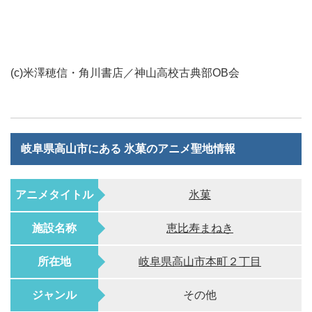
(c)米澤穂信・角川書店／神山高校古典部OB会
岐阜県高山市にある 氷菓のアニメ聖地情報
アニメタイトル
氷菓
施設名称
恵比寿まねき
所在地
岐阜県高山市本町２丁目
ジャンル
その他