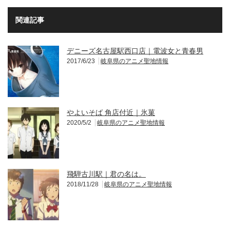
関連記事
デニーズ名古屋駅西口店｜電波女と青春男
2017/6/23
岐阜県のアニメ聖地情報
やよいそば 角店付近｜氷菓
2020/5/2
岐阜県のアニメ聖地情報
飛騨古川駅｜君の名は。
2018/11/28
岐阜県のアニメ聖地情報