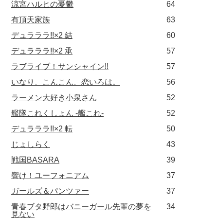
涼宮ハルヒの憂鬱
64
有頂天家族
63
デュラララ!!×2 結
60
デュラララ!!×2 承
57
ラブライブ！サンシャイン!!
57
いなり、こんこん、恋いろは。
56
ラーメン大好き小泉さん
52
艦隊これくしょん -艦これ-
52
デュラララ!!×2 転
50
じょしらく
43
戦国BASARA
39
響け！ユーフォニアム
37
ガールズ＆パンツァー
37
青春ブタ野郎はバニーガール先輩の夢を
34
見ない