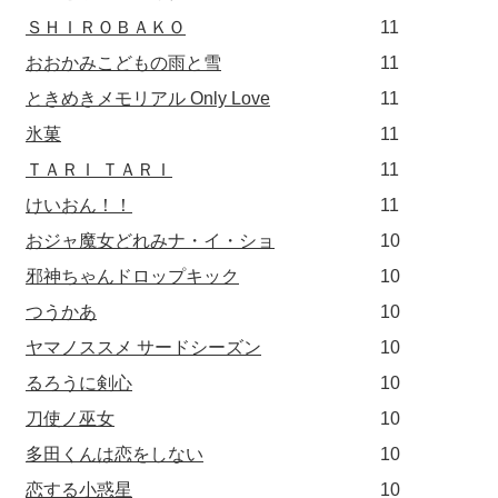
ＳＨＩＲＯＢＡＫＯ
11
おおかみこどもの雨と雪
11
ときめきメモリアル Only Love
11
氷菓
11
ＴＡＲＩ ＴＡＲＩ
11
けいおん！！
11
おジャ魔女どれみナ・イ・ショ
10
邪神ちゃんドロップキック
10
つうかあ
10
ヤマノススメ サードシーズン
10
るろうに剣心
10
刀使ノ巫女
10
多田くんは恋をしない
10
恋する小惑星
10