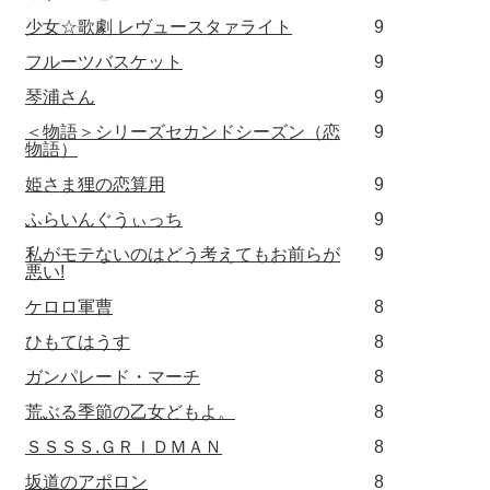
少女☆歌劇 レヴュースタァライト
9
フルーツバスケット
9
琴浦さん
9
＜物語＞シリーズセカンドシーズン（恋
9
物語）
姫さま狸の恋算用
9
ふらいんぐうぃっち
9
私がモテないのはどう考えてもお前らが
9
悪い!
ケロロ軍曹
8
ひもてはうす
8
ガンパレード・マーチ
8
荒ぶる季節の乙女どもよ。
8
ＳＳＳＳ.ＧＲＩＤＭＡＮ
8
坂道のアポロン
8