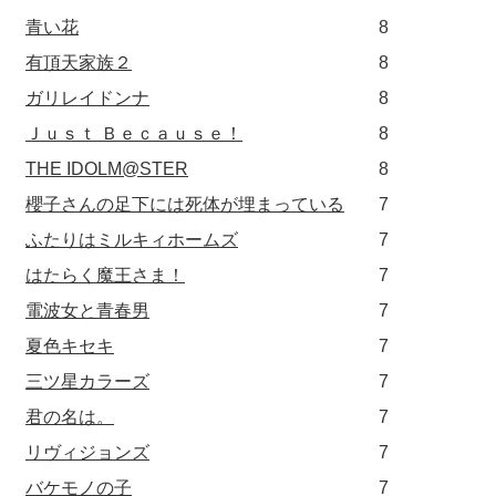
青い花
8
有頂天家族２
8
ガリレイドンナ
8
Ｊｕｓｔ Ｂｅｃａｕｓｅ！
8
THE IDOLM@STER
8
櫻子さんの足下には死体が埋まっている
7
ふたりはミルキィホームズ
7
はたらく魔王さま！
7
電波女と青春男
7
夏色キセキ
7
三ツ星カラーズ
7
君の名は。
7
リヴィジョンズ
7
バケモノの子
7