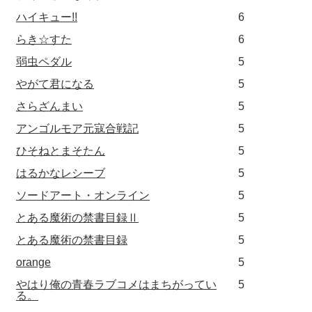
ハイキュー!!
6
らき☆すた
6
弱虫ペダル
5
やがて君になる
5
さらざんまい
5
アンゴルモア元寇合戦記
5
ひそねとまそたん
5
はるかなレシーブ
5
ソードアート・オンライン
5
とある魔術の禁書目録Ⅱ
5
とある魔術の禁書目録
5
orange
5
やはり俺の青春ラブコメはまちがってい
5
る。