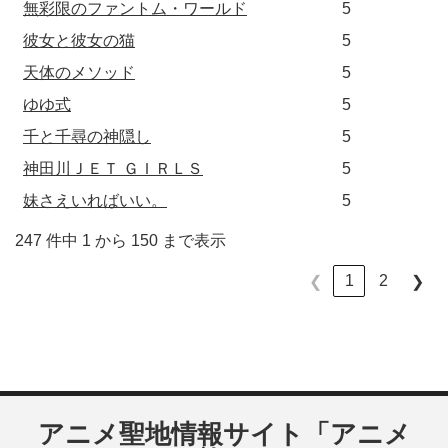
無彩限のファントム・ワールド
5
彼女と彼女の猫
5
天体のメソッド
5
ゆゆ式
5
千と千尋の神隠し
5
神田川ＪＥＴ ＧＩＲＬＳ
5
妹さえいればいい。
5
247 件中 1 から 150 まで表示
1
2
❮
❯
アニメ聖地情報サイト「アニメ