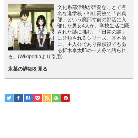
文化系部活動が活発なことで有
名な進学校・神山高校で「古典
部」という廃部寸前の部活に入
部した男女4人が、学校生活に隠
された謎に挑む、「日常の謎」
に分類されるシリーズ。基本的
に、主人公であり探偵役でもあ
る折木奉太郎の一人称で語られ
る。(Wikipediaより引用)
氷菓の詳細を見る