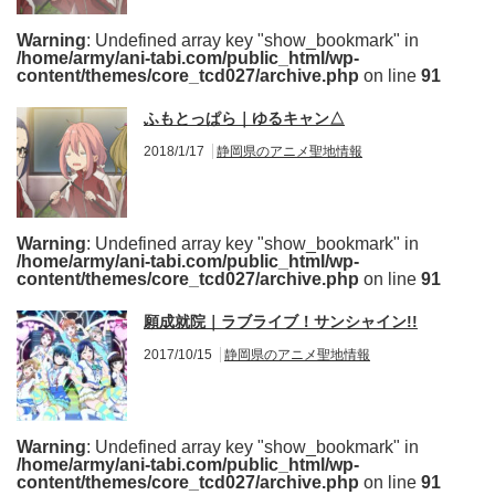
Warning
: Undefined array key "show_bookmark" in
/home/army/ani-tabi.com/public_html/wp-
content/themes/core_tcd027/archive.php
on line
91
ふもとっぱら｜ゆるキャン△
2018/1/17
静岡県のアニメ聖地情報
Warning
: Undefined array key "show_bookmark" in
/home/army/ani-tabi.com/public_html/wp-
content/themes/core_tcd027/archive.php
on line
91
願成就院｜ラブライブ！サンシャイン!!
2017/10/15
静岡県のアニメ聖地情報
Warning
: Undefined array key "show_bookmark" in
/home/army/ani-tabi.com/public_html/wp-
content/themes/core_tcd027/archive.php
on line
91