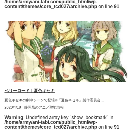
/home/army/ani-tabi.com/public_html/wp-
content/themes/core_tcd027/archive.php
on line
91
ペリーロード｜夏色キセキ
夏色キセキの劇中シーンで登場©「夏色キセキ」製作委員会…
2020/4/18
静岡県のアニメ聖地情報
Warning
: Undefined array key "show_bookmark" in
/home/army/ani-tabi.com/public_html/wp-
content/themes/core_tcd027/archive.php
on line
91