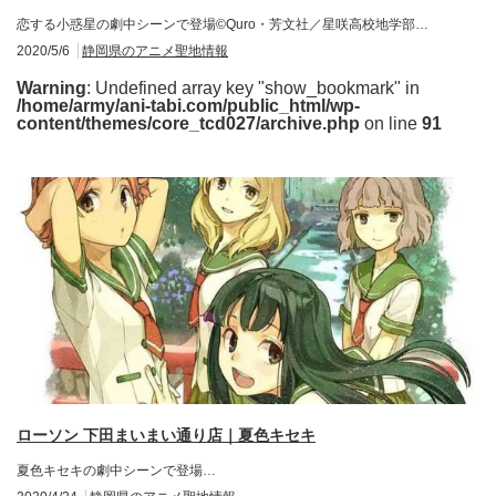
恋する小惑星の劇中シーンで登場©Quro・芳文社／星咲高校地学部…
2020/5/6
静岡県のアニメ聖地情報
Warning
: Undefined array key "show_bookmark" in
/home/army/ani-tabi.com/public_html/wp-
content/themes/core_tcd027/archive.php
on line
91
ローソン 下田まいまい通り店｜夏色キセキ
夏色キセキの劇中シーンで登場…