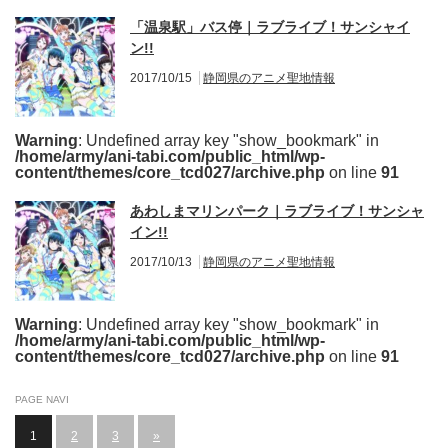
「温泉駅」バス停｜ラブライブ！サンシャイ
ン!!
2017/10/15
静岡県のアニメ聖地情報
Warning
: Undefined array key "show_bookmark" in
/home/army/ani-tabi.com/public_html/wp-
content/themes/core_tcd027/archive.php
on line
91
あわしまマリンパーク｜ラブライブ！サンシャ
イン!!
2017/10/13
静岡県のアニメ聖地情報
Warning
: Undefined array key "show_bookmark" in
/home/army/ani-tabi.com/public_html/wp-
content/themes/core_tcd027/archive.php
on line
91
PAGE NAVI
1
2
3
»