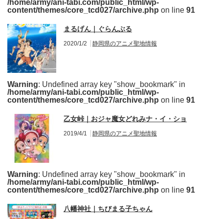
/home/army/ani-tabi.com/public_html/wp-
content/themes/core_tcd027/archive.php
on line
91
まるげん｜ぐらんぶる
2020/1/2
静岡県のアニメ聖地情報
Warning
: Undefined array key "show_bookmark" in
/home/army/ani-tabi.com/public_html/wp-
content/themes/core_tcd027/archive.php
on line
91
乙女峠｜おジャ魔女どれみナ・イ・ショ
2019/4/1
静岡県のアニメ聖地情報
Warning
: Undefined array key "show_bookmark" in
/home/army/ani-tabi.com/public_html/wp-
content/themes/core_tcd027/archive.php
on line
91
八幡神社｜ちびまる子ちゃん