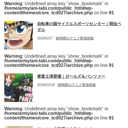
Warning
: Undefined array key "show_bookmark" in
/home/army/ani-tabi.com/public_html/wp-
content/themes/core_tcd027/archive.php
on line
91
自転車の国サイクルスポーツセンター｜弱虫ペ
ダル
2019/1/17
静岡県のアニメ聖地情報
Warning
: Undefined array key "show_bookmark" in
/home/army/ani-tabi.com/public_html/wp-
content/themes/core_tcd027/archive.php
on line
91
東富士演習場｜ガールズ＆パンツァー
2018/12/10
静岡県のアニメ聖地情報
Warning
: Undefined array key "show_bookmark" in
/home/army/ani-tabi.com/public_html/wp-
content/themes/core_tcd027/archive.php
on line
91