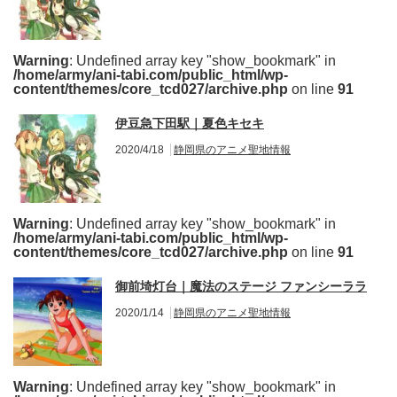
Warning
: Undefined array key "show_bookmark" in
/home/army/ani-tabi.com/public_html/wp-
content/themes/core_tcd027/archive.php
on line
91
伊豆急下田駅｜夏色キセキ
2020/4/18
静岡県のアニメ聖地情報
Warning
: Undefined array key "show_bookmark" in
/home/army/ani-tabi.com/public_html/wp-
content/themes/core_tcd027/archive.php
on line
91
御前埼灯台｜魔法のステージ ファンシーララ
2020/1/14
静岡県のアニメ聖地情報
Warning
: Undefined array key "show_bookmark" in