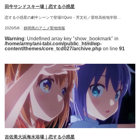
田牛サンドスキー場｜恋する小惑星
恋する小惑星の劇中シーンで登場©Quro・芳文社／星咲高校地学部…
2020/5/6
静岡県のアニメ聖地情報
Warning
: Undefined array key "show_bookmark" in
/home/army/ani-tabi.com/public_html/wp-
content/themes/core_tcd027/archive.php
on line
91
吉佐美大浜海水浴場｜恋する小惑星