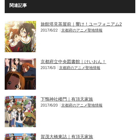
関連記事
旅館塔見茶屋前｜響け！ユーフォニアム2
2017/6/22
京都府のアニメ聖地情報
京都府立中央図書館｜けいおん！
2017/6/3
京都府のアニメ聖地情報
下鴨神社楼門｜有頂天家族
2017/6/20
京都府のアニメ聖地情報
賀茂大橋東詰｜有頂天家族