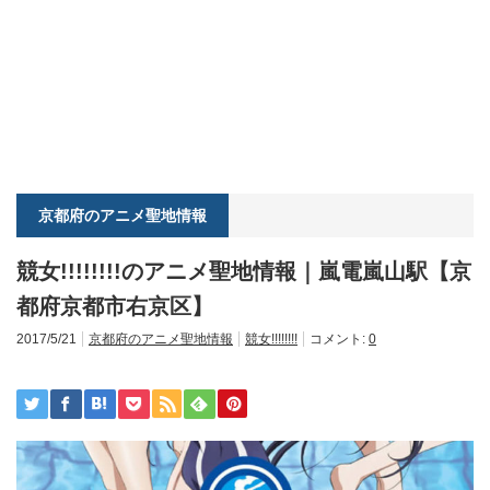
京都府のアニメ聖地情報
競女!!!!!!!!のアニメ聖地情報｜嵐電嵐山駅【京
都府京都市右京区】
2017/5/21
京都府のアニメ聖地情報
競女!!!!!!!!
コメント:
0