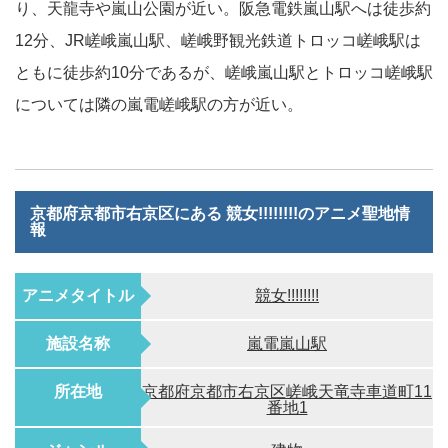
り、天龍寺や嵐山公園が近い。阪急電鉄嵐山駅へは徒歩約
12分、JR嵯峨嵐山駅、嵯峨野観光鉄道トロッコ嵯峨駅は
ともに徒歩約10分であるが、嵯峨嵐山駅とトロッコ嵯峨駅
については隣の嵐電嵯峨駅の方が近い。
京都府京都市右京区にある 競女!!!!!!!!のアニメ聖地情
報
アニメタイトル
競女!!!!!!!!
施設名称
嵐電嵐山駅
所在地
京都府京都市右京区嵯峨天竜寺車道町11
番地1