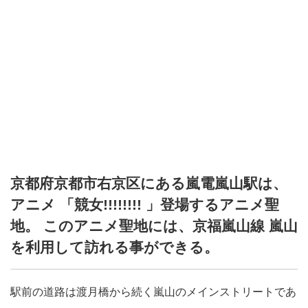
京都府京都市右京区にある嵐電嵐山駅は、
アニメ 「競女!!!!!!!! 」登場するアニメ聖
地。 このアニメ聖地には、京福嵐山線 嵐山
を利用して訪れる事ができる。
駅前の道路は渡月橋から続く嵐山のメインストリートであ