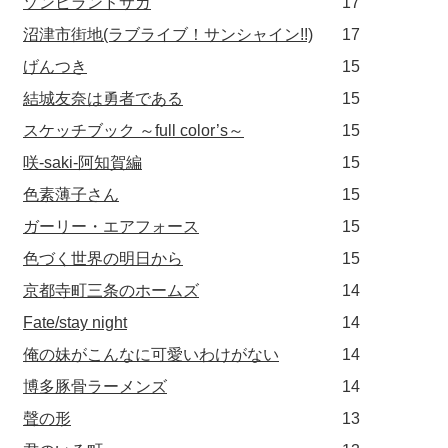
ゾンビランドサガ
17
沼津市街地(ラブライブ！サンシャイン!!)
17
げんつき
15
結城友奈は勇者である
15
スケッチブック ～full color’s～
15
咲-saki-阿知賀編
15
色素薄子さん
15
ガーリー・エアフォース
15
色づく世界の明日から
15
京都寺町三条のホームズ
14
Fate/stay night
14
俺の妹がこんなに可愛いわけがない
14
博多豚骨ラーメンズ
14
聲の形
13