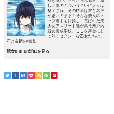
熱き魂がこもった荒ぶる尻、激
しい胸のぶつかり合いに人々は
魅了され、その勝者は富と名声
が思いのまま！そんな競女のト
ップ選手を目指し、選ばれた美
少女アスリート達が集う瀬戸内
競女養成学校。ここを舞台にし
て熱くセクシーな乙女たちの、
汗と友情の物語。
競女!!!!!!!!の詳細を見る