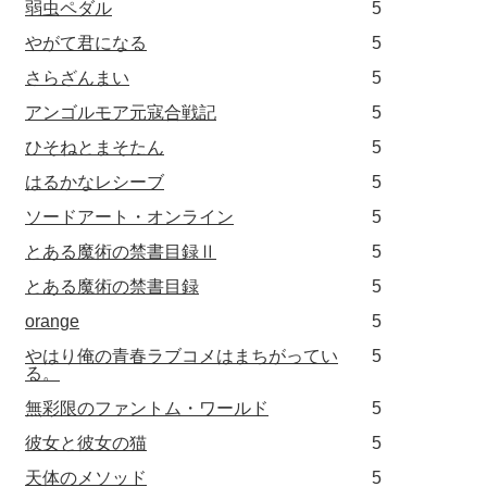
弱虫ペダル
5
やがて君になる
5
さらざんまい
5
アンゴルモア元寇合戦記
5
ひそねとまそたん
5
はるかなレシーブ
5
ソードアート・オンライン
5
とある魔術の禁書目録Ⅱ
5
とある魔術の禁書目録
5
orange
5
やはり俺の青春ラブコメはまちがってい
5
る。
無彩限のファントム・ワールド
5
彼女と彼女の猫
5
天体のメソッド
5