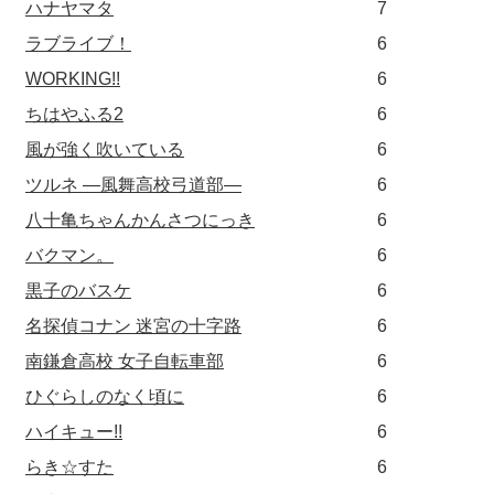
ハナヤマタ
7
ラブライブ！
6
WORKING!!
6
ちはやふる2
6
風が強く吹いている
6
ツルネ ―風舞高校弓道部―
6
八十亀ちゃんかんさつにっき
6
バクマン。
6
黒子のバスケ
6
名探偵コナン 迷宮の十字路
6
南鎌倉高校 女子自転車部
6
ひぐらしのなく頃に
6
ハイキュー!!
6
らき☆すた
6