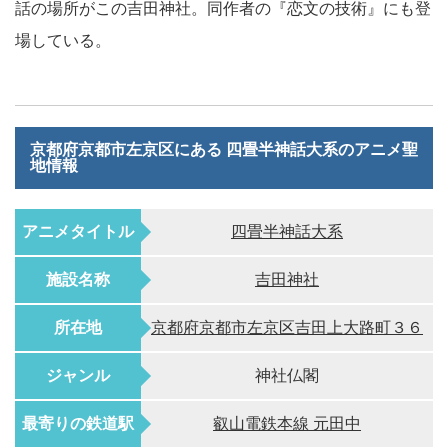
話の場所がこの吉田神社。同作者の『恋文の技術』にも登
場している。
京都府京都市左京区にある 四畳半神話大系のアニメ聖
地情報
アニメタイトル
四畳半神話大系
施設名称
吉田神社
所在地
京都府京都市左京区吉田上大路町３６
ジャンル
神社仏閣
最寄りの鉄道駅
叡山電鉄本線 元田中