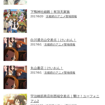
下鴨神社細殿｜有頂天家族
2017/6/20
京都府のアニメ聖地情報
白川通北山交差点｜けいおん！
2017/6/1
京都府のアニメ聖地情報
丸山書店｜けいおん！
2017/6/1
京都府のアニメ聖地情報
宇治橋筋商店街西端交差点｜響け！ユーフォニ
アム2