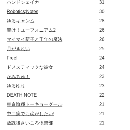
ハンドシェイカー
31
Robotics;Notes
30
ゆるキャン△
28
響け！ユーフォニアム2
26
マイマイ新子と千年の魔法
26
月がきれい
25
Free!
24
ドメスティックな彼女
24
かみちゅ！
23
ゆるゆり
23
DEATH NOTE
22
東京喰種トーキョーグール
21
中二病でも恋がしたい!
21
放課後さいころ倶楽部
21