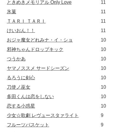
ときめきメモリアル Only Love
11
氷菓
11
ＴＡＲＩ ＴＡＲＩ
11
けいおん！！
11
おジャ魔女どれみナ・イ・ショ
10
邪神ちゃんドロップキック
10
つうかあ
10
ヤマノススメ サードシーズン
10
るろうに剣心
10
刀使ノ巫女
10
多田くんは恋をしない
10
恋する小惑星
10
少女☆歌劇 レヴュースタァライト
9
フルーツバスケット
9