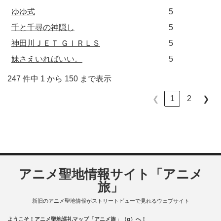
ゆゆ式
5
千と千尋の神隠し
5
神田川ＪＥＴ ＧＩＲＬＳ
5
妹さえいればいい。
5
247 件中 1 から 150 まで表示
1
2
❮
❯
アニメ聖地情報サイト「アニメ
旅」
新旧のアニメ聖地情報がストリートビューで見れるウェブサイト
ようこそ！アニメ聖地巡礼マップ「アニメ旅」（α）へ！