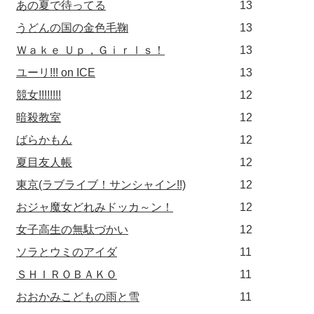
あの夏で待ってる
13
うどんの国の金色毛鞠
13
Ｗａｋｅ Ｕｐ，Ｇｉｒｌｓ！
13
ユーリ!!! on ICE
13
競女!!!!!!!!
12
暗殺教室
12
ばらかもん
12
夏目友人帳
12
東京(ラブライブ！サンシャイン!!)
12
おジャ魔女どれみドッカ～ン！
12
女子高生の無駄づかい
12
ソラとウミのアイダ
11
ＳＨＩＲＯＢＡＫＯ
11
おおかみこどもの雨と雪
11