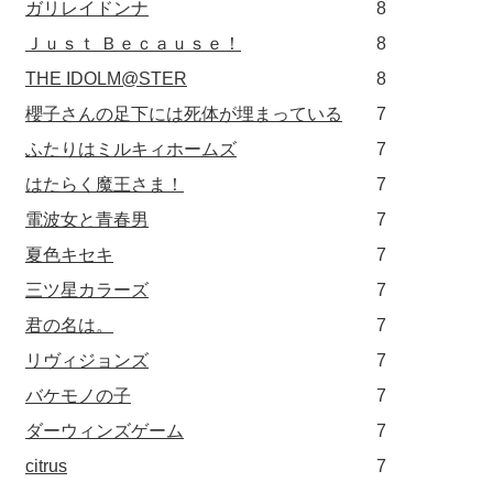
ガリレイドンナ
8
Ｊｕｓｔ Ｂｅｃａｕｓｅ！
8
THE IDOLM@STER
8
櫻子さんの足下には死体が埋まっている
7
ふたりはミルキィホームズ
7
はたらく魔王さま！
7
電波女と青春男
7
夏色キセキ
7
三ツ星カラーズ
7
君の名は。
7
リヴィジョンズ
7
バケモノの子
7
ダーウィンズゲーム
7
citrus
7