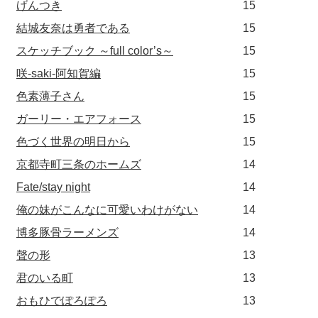
げんつき
15
結城友奈は勇者である
15
スケッチブック ～full color’s～
15
咲-saki-阿知賀編
15
色素薄子さん
15
ガーリー・エアフォース
15
色づく世界の明日から
15
京都寺町三条のホームズ
14
Fate/stay night
14
俺の妹がこんなに可愛いわけがない
14
博多豚骨ラーメンズ
14
聲の形
13
君のいる町
13
おもひでぽろぽろ
13