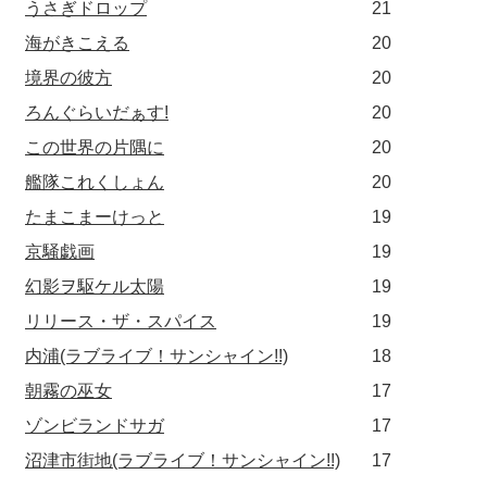
うさぎドロップ
21
海がきこえる
20
境界の彼方
20
ろんぐらいだぁす!
20
この世界の片隅に
20
艦隊これくしょん
20
たまこまーけっと
19
京騒戯画
19
幻影ヲ駆ケル太陽
19
リリース・ザ・スパイス
19
内浦(ラブライブ！サンシャイン!!)
18
朝霧の巫女
17
ゾンビランドサガ
17
沼津市街地(ラブライブ！サンシャイン!!)
17