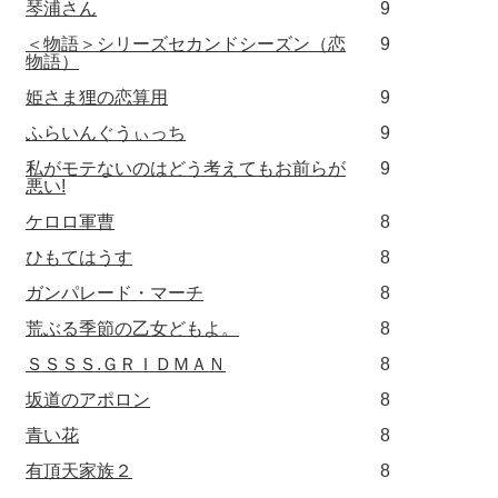
琴浦さん
9
＜物語＞シリーズセカンドシーズン（恋
9
物語）
姫さま狸の恋算用
9
ふらいんぐうぃっち
9
私がモテないのはどう考えてもお前らが
9
悪い!
ケロロ軍曹
8
ひもてはうす
8
ガンパレード・マーチ
8
荒ぶる季節の乙女どもよ。
8
ＳＳＳＳ.ＧＲＩＤＭＡＮ
8
坂道のアポロン
8
青い花
8
有頂天家族２
8