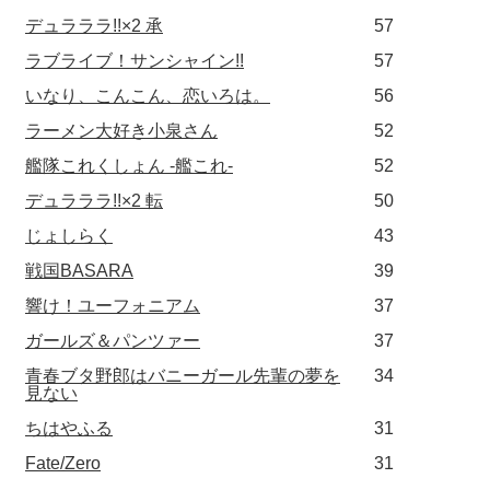
デュラララ!!×2 承
57
ラブライブ！サンシャイン!!
57
いなり、こんこん、恋いろは。
56
ラーメン大好き小泉さん
52
艦隊これくしょん -艦これ-
52
デュラララ!!×2 転
50
じょしらく
43
戦国BASARA
39
響け！ユーフォニアム
37
ガールズ＆パンツァー
37
青春ブタ野郎はバニーガール先輩の夢を
34
見ない
ちはやふる
31
Fate/Zero
31