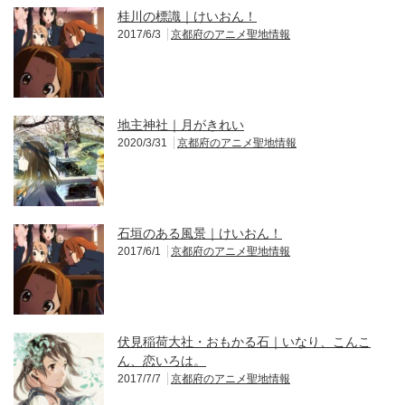
桂川の標識｜けいおん！
2017/6/3
京都府のアニメ聖地情報
地主神社｜月がきれい
2020/3/31
京都府のアニメ聖地情報
石垣のある風景｜けいおん！
2017/6/1
京都府のアニメ聖地情報
伏見稲荷大社・おもかる石｜いなり、こんこ
ん、恋いろは。
2017/7/7
京都府のアニメ聖地情報