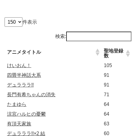
件表示
検索:
聖地登録
アニメタイトル
数
けいおん！
105
四畳半神話大系
91
デュラララ!!
91
長門有希ちゃんの消失
71
たまゆら
64
涼宮ハルヒの憂鬱
64
有頂天家族
63
デュラララ!!×2 結
60