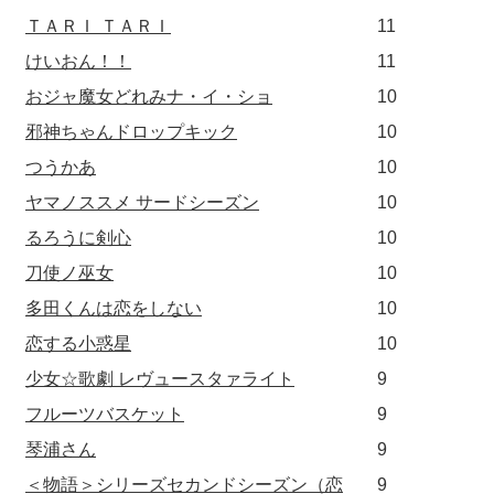
ＴＡＲＩ ＴＡＲＩ
11
けいおん！！
11
おジャ魔女どれみナ・イ・ショ
10
邪神ちゃんドロップキック
10
つうかあ
10
ヤマノススメ サードシーズン
10
るろうに剣心
10
刀使ノ巫女
10
多田くんは恋をしない
10
恋する小惑星
10
少女☆歌劇 レヴュースタァライト
9
フルーツバスケット
9
琴浦さん
9
＜物語＞シリーズセカンドシーズン（恋
9