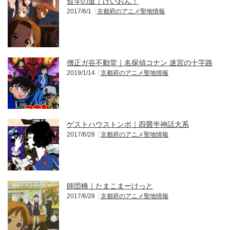
哲学の道｜けいおん！
2017/6/1
京都府のアニメ聖地情報
僧正ガ谷不動堂｜名探偵コナン 迷宮の十字路
2019/1/14
京都府のアニメ聖地情報
ゲストハウストンボ｜四畳半神話大系
2017/6/28
京都府のアニメ聖地情報
師団橋｜たまこまーけっと
2017/6/28
京都府のアニメ聖地情報