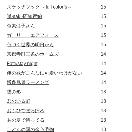
スケッチブック ～full color’s～
15
咲-saki-阿知賀編
15
色素薄子さん
15
ガーリー・エアフォース
15
色づく世界の明日から
15
京都寺町三条のホームズ
14
Fate/stay night
14
俺の妹がこんなに可愛いわけがない
14
博多豚骨ラーメンズ
14
聲の形
13
君のいる町
13
おもひでぽろぽろ
13
あの夏で待ってる
13
うどんの国の金色毛鞠
13