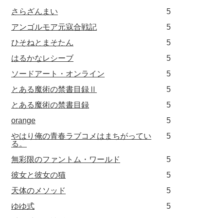
さらざんまい
5
アンゴルモア元寇合戦記
5
ひそねとまそたん
5
はるかなレシーブ
5
ソードアート・オンライン
5
とある魔術の禁書目録Ⅱ
5
とある魔術の禁書目録
5
orange
5
やはり俺の青春ラブコメはまちがってい
5
る。
無彩限のファントム・ワールド
5
彼女と彼女の猫
5
天体のメソッド
5
ゆゆ式
5