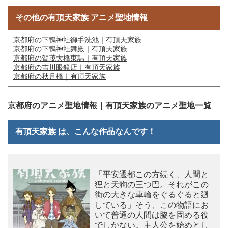
その他の有頂天家族 アニメ聖地情報
京都府の下鴨神社御手洗池｜有頂天家族
京都府の下鴨神社舞殿｜有頂天家族
京都府の賀茂大橋東詰｜有頂天家族
京都府の吉川眼鏡店｜有頂天家族
京都府の秋月橋｜有頂天家族
京都府のアニメ聖地情報
｜
有頂天家族のアニメ聖地一覧
有頂天家族 は、こんな作品なんです！
「平安遷都この方続く、人間と
狸と天狗の三つ巴。それがこの
街の大きな車輪をぐるぐると廻
している」そう、この物語にお
いて普通の人間は脇を固める役
でしかない。主人公を始めとし