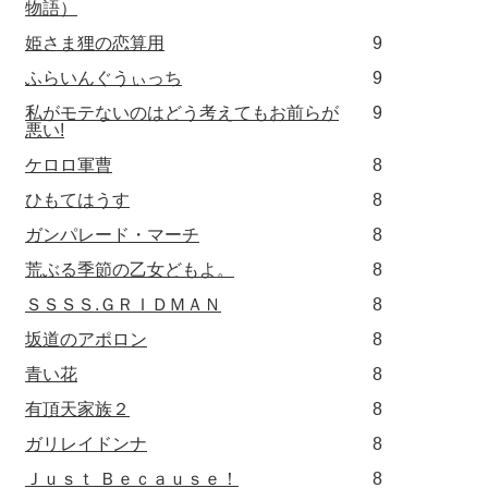
物語）
姫さま狸の恋算用
9
ふらいんぐうぃっち
9
私がモテないのはどう考えてもお前らが
9
悪い!
ケロロ軍曹
8
ひもてはうす
8
ガンパレード・マーチ
8
荒ぶる季節の乙女どもよ。
8
ＳＳＳＳ.ＧＲＩＤＭＡＮ
8
坂道のアポロン
8
青い花
8
有頂天家族２
8
ガリレイドンナ
8
Ｊｕｓｔ Ｂｅｃａｕｓｅ！
8