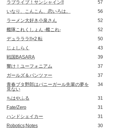
ラブライブ！サンシャイン!!
57
いなり、こんこん、恋いろは。
56
ラーメン大好き小泉さん
52
艦隊これくしょん -艦これ-
52
デュラララ!!×2 転
50
じょしらく
43
戦国BASARA
39
響け！ユーフォニアム
37
ガールズ＆パンツァー
37
青春ブタ野郎はバニーガール先輩の夢を
34
見ない
ちはやふる
31
Fate/Zero
31
ハンドシェイカー
31
Robotics;Notes
30