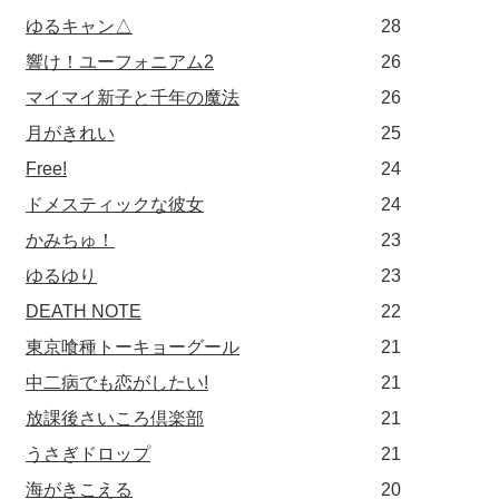
ゆるキャン△
28
響け！ユーフォニアム2
26
マイマイ新子と千年の魔法
26
月がきれい
25
Free!
24
ドメスティックな彼女
24
かみちゅ！
23
ゆるゆり
23
DEATH NOTE
22
東京喰種トーキョーグール
21
中二病でも恋がしたい!
21
放課後さいころ倶楽部
21
うさぎドロップ
21
海がきこえる
20