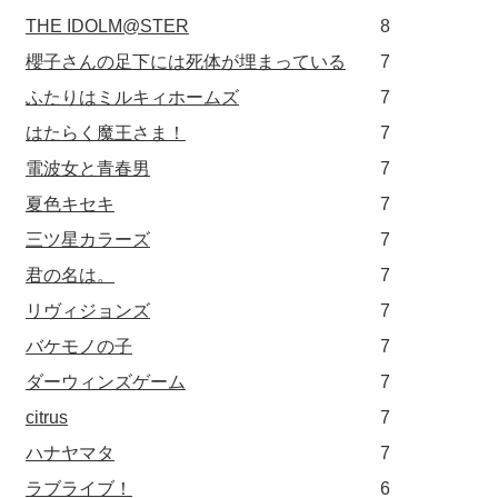
THE IDOLM@STER
8
櫻子さんの足下には死体が埋まっている
7
ふたりはミルキィホームズ
7
はたらく魔王さま！
7
電波女と青春男
7
夏色キセキ
7
三ツ星カラーズ
7
君の名は。
7
リヴィジョンズ
7
バケモノの子
7
ダーウィンズゲーム
7
citrus
7
ハナヤマタ
7
ラブライブ！
6