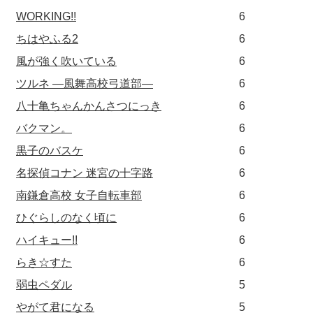
WORKING!!
6
ちはやふる2
6
風が強く吹いている
6
ツルネ ―風舞高校弓道部―
6
八十亀ちゃんかんさつにっき
6
バクマン。
6
黒子のバスケ
6
名探偵コナン 迷宮の十字路
6
南鎌倉高校 女子自転車部
6
ひぐらしのなく頃に
6
ハイキュー!!
6
らき☆すた
6
弱虫ペダル
5
やがて君になる
5