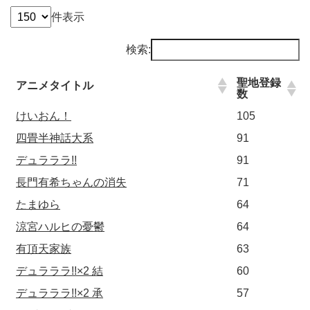
件表示
検索:
聖地登録
アニメタイトル
数
けいおん！
105
四畳半神話大系
91
デュラララ!!
91
長門有希ちゃんの消失
71
たまゆら
64
涼宮ハルヒの憂鬱
64
有頂天家族
63
デュラララ!!×2 結
60
デュラララ!!×2 承
57