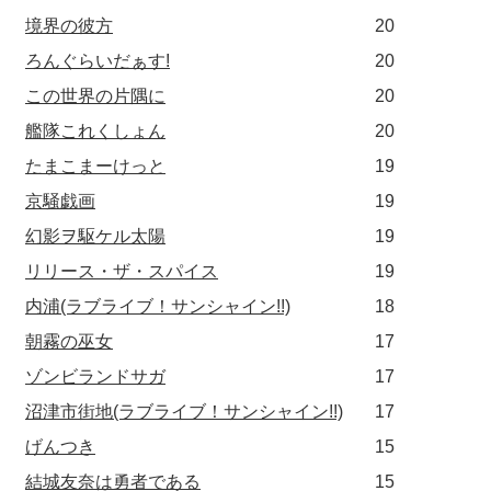
境界の彼方
20
ろんぐらいだぁす!
20
この世界の片隅に
20
艦隊これくしょん
20
たまこまーけっと
19
京騒戯画
19
幻影ヲ駆ケル太陽
19
リリース・ザ・スパイス
19
内浦(ラブライブ！サンシャイン!!)
18
朝霧の巫女
17
ゾンビランドサガ
17
沼津市街地(ラブライブ！サンシャイン!!)
17
げんつき
15
結城友奈は勇者である
15