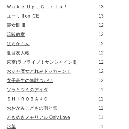
Ｗａｋｅ Ｕｐ，Ｇｉｒｌｓ！
13
ユーリ!!! on ICE
13
競女!!!!!!!!
12
暗殺教室
12
ばらかもん
12
夏目友人帳
12
東京(ラブライブ！サンシャイン!!)
12
おジャ魔女どれみドッカ～ン！
12
女子高生の無駄づかい
12
ソラとウミのアイダ
11
ＳＨＩＲＯＢＡＫＯ
11
おおかみこどもの雨と雪
11
ときめきメモリアル Only Love
11
氷菓
11