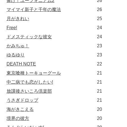
響け！ユーフォニアム2
26
マイマイ新子と千年の魔法
26
月がきれい
25
Free!
24
ドメスティックな彼女
24
かみちゅ！
23
ゆるゆり
23
DEATH NOTE
22
東京喰種トーキョーグール
21
中二病でも恋がしたい!
21
放課後さいころ倶楽部
21
うさぎドロップ
21
海がきこえる
20
境界の彼方
20