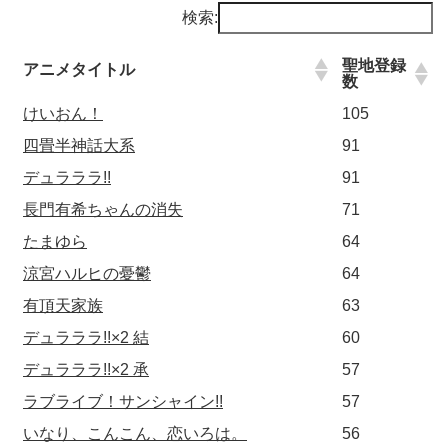
検索:
聖地登録
アニメタイトル
数
けいおん！
105
四畳半神話大系
91
デュラララ!!
91
長門有希ちゃんの消失
71
たまゆら
64
涼宮ハルヒの憂鬱
64
有頂天家族
63
デュラララ!!×2 結
60
デュラララ!!×2 承
57
ラブライブ！サンシャイン!!
57
いなり、こんこん、恋いろは。
56