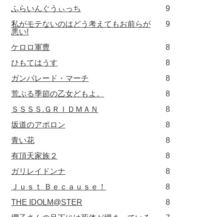
ふらいんぐうぃっち
9
私がモテないのはどう考えてもお前らが
9
悪い!
ケロロ軍曹
8
ひもてはうす
8
ガンパレード・マーチ
8
荒ぶる季節の乙女どもよ。
8
ＳＳＳＳ.ＧＲＩＤＭＡＮ
8
坂道のアポロン
8
青い花
8
有頂天家族２
8
ガリレイドンナ
8
Ｊｕｓｔ Ｂｅｃａｕｓｅ！
8
THE IDOLM@STER
8