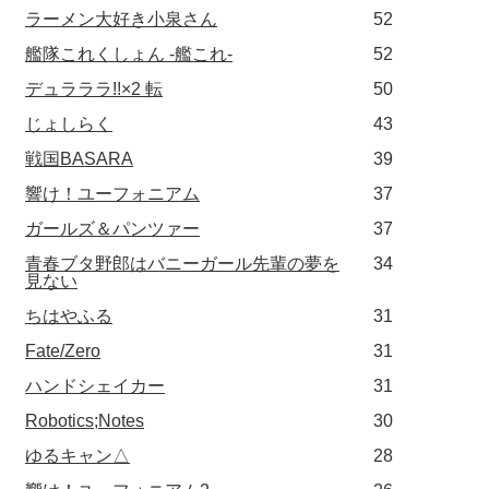
ラーメン大好き小泉さん
52
艦隊これくしょん -艦これ-
52
デュラララ!!×2 転
50
じょしらく
43
戦国BASARA
39
響け！ユーフォニアム
37
ガールズ＆パンツァー
37
青春ブタ野郎はバニーガール先輩の夢を
34
見ない
ちはやふる
31
Fate/Zero
31
ハンドシェイカー
31
Robotics;Notes
30
ゆるキャン△
28