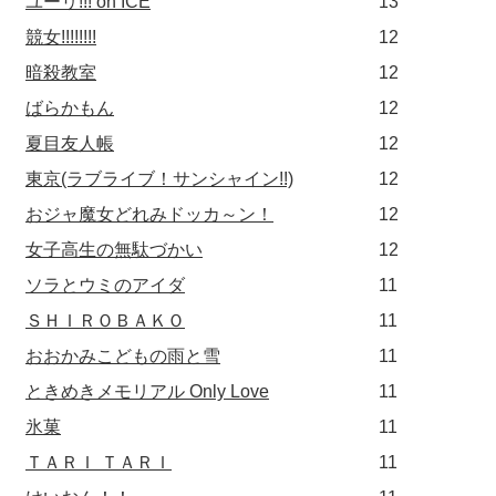
ユーリ!!! on ICE
13
競女!!!!!!!!
12
暗殺教室
12
ばらかもん
12
夏目友人帳
12
東京(ラブライブ！サンシャイン!!)
12
おジャ魔女どれみドッカ～ン！
12
女子高生の無駄づかい
12
ソラとウミのアイダ
11
ＳＨＩＲＯＢＡＫＯ
11
おおかみこどもの雨と雪
11
ときめきメモリアル Only Love
11
氷菓
11
ＴＡＲＩ ＴＡＲＩ
11