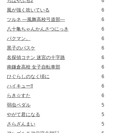
ちはやふる2
6
風が強く吹いている
6
ツルネ ―風舞高校弓道部―
6
八十亀ちゃんかんさつにっき
6
バクマン。
6
黒子のバスケ
6
名探偵コナン 迷宮の十字路
6
南鎌倉高校 女子自転車部
6
ひぐらしのなく頃に
6
ハイキュー!!
6
らき☆すた
6
弱虫ペダル
5
やがて君になる
5
さらざんまい
5