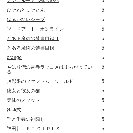
アンゴルモア元寇合戦記
5
ひそねとまそたん
5
はるかなレシーブ
5
ソードアート・オンライン
5
とある魔術の禁書目録Ⅱ
5
とある魔術の禁書目録
5
orange
5
やはり俺の青春ラブコメはまちがってい
5
る。
無彩限のファントム・ワールド
5
彼女と彼女の猫
5
天体のメソッド
5
ゆゆ式
5
千と千尋の神隠し
5
神田川ＪＥＴ ＧＩＲＬＳ
5