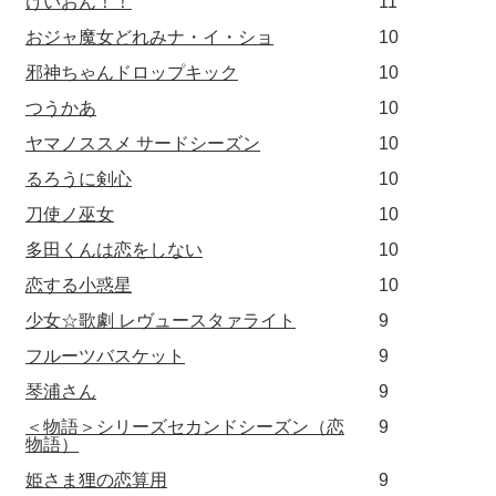
けいおん！！
11
おジャ魔女どれみナ・イ・ショ
10
邪神ちゃんドロップキック
10
つうかあ
10
ヤマノススメ サードシーズン
10
るろうに剣心
10
刀使ノ巫女
10
多田くんは恋をしない
10
恋する小惑星
10
少女☆歌劇 レヴュースタァライト
9
フルーツバスケット
9
琴浦さん
9
＜物語＞シリーズセカンドシーズン（恋
9
物語）
姫さま狸の恋算用
9