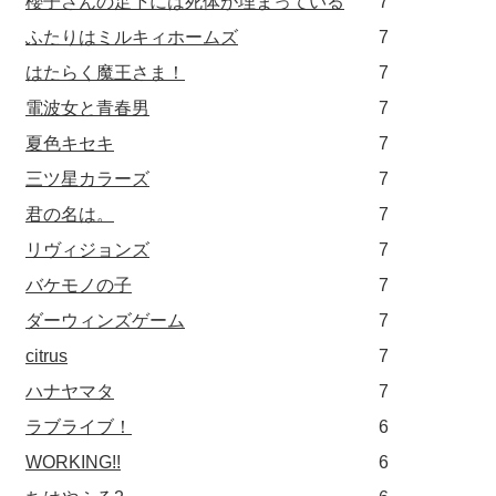
櫻子さんの足下には死体が埋まっている
7
ふたりはミルキィホームズ
7
はたらく魔王さま！
7
電波女と青春男
7
夏色キセキ
7
三ツ星カラーズ
7
君の名は。
7
リヴィジョンズ
7
バケモノの子
7
ダーウィンズゲーム
7
citrus
7
ハナヤマタ
7
ラブライブ！
6
WORKING!!
6