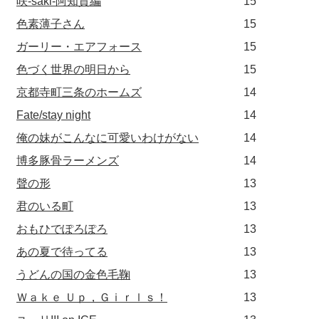
咲-saki-阿知賀編
15
色素薄子さん
15
ガーリー・エアフォース
15
色づく世界の明日から
15
京都寺町三条のホームズ
14
Fate/stay night
14
俺の妹がこんなに可愛いわけがない
14
博多豚骨ラーメンズ
14
聲の形
13
君のいる町
13
おもひでぽろぽろ
13
あの夏で待ってる
13
うどんの国の金色毛鞠
13
Ｗａｋｅ Ｕｐ，Ｇｉｒｌｓ！
13