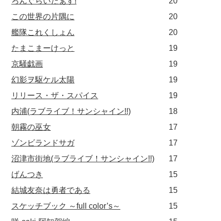
ろんぐらいだぁす!
20
この世界の片隅に
20
艦隊これくしょん
20
たまこまーけっと
19
京騒戯画
19
幻影ヲ駆ケル太陽
19
リリース・ザ・スパイス
19
内浦(ラブライブ！サンシャイン!!)
18
朝霧の巫女
17
ゾンビランドサガ
17
沼津市街地(ラブライブ！サンシャイン!!)
17
げんつき
15
結城友奈は勇者である
15
スケッチブック ～full color’s～
15