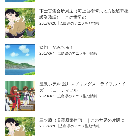
下士官集会所周辺（海上自衛隊呉地方総監部援
護業務課）｜この世界の…
2017/7/26
広島県のアニメ聖地情報
踏切｜かみちゅ！
2017/6/7
広島県のアニメ聖地情報
温泉ホテル 温井スプリングス｜ライフル・イ
ズ・ビューティフル
2020/8/7
広島県のアニメ聖地情報
三ツ蔵（旧澤原家住宅）｜この世界の片隅に
2017/7/26
広島県のアニメ聖地情報