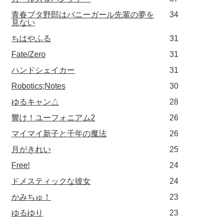
青春ブタ野郎はバニーガール先輩の夢を
34
見ない
ちはやふる
31
Fate/Zero
31
ハンドシェイカー
31
Robotics;Notes
30
ゆるキャン△
28
響け！ユーフォニアム2
26
マイマイ新子と千年の魔法
26
月がきれい
25
Free!
24
ドメスティックな彼女
24
かみちゅ！
23
ゆるゆり
23