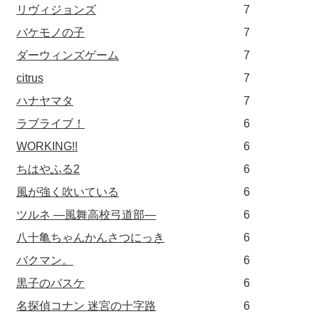
リヴィジョンズ
7
バケモノの子
7
ダーウィンズゲーム
7
citrus
7
ハナヤマタ
7
ラブライブ！
6
WORKING!!
6
ちはやふる2
6
風が強く吹いている
6
ツルネ ―風舞高校弓道部―
6
八十亀ちゃんかんさつにっき
6
バクマン。
6
黒子のバスケ
6
名探偵コナン 迷宮の十字路
6