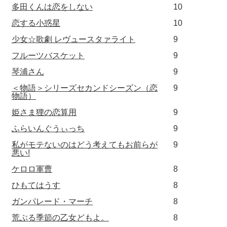
多田くんは恋をしない
10
恋する小惑星
10
少女☆歌劇 レヴュースタァライト
9
フルーツバスケット
9
琴浦さん
9
＜物語＞シリーズセカンドシーズン（恋
9
物語）
姫さま狸の恋算用
9
ふらいんぐうぃっち
9
私がモテないのはどう考えてもお前らが
9
悪い!
ケロロ軍曹
8
ひもてはうす
8
ガンパレード・マーチ
8
荒ぶる季節の乙女どもよ。
8