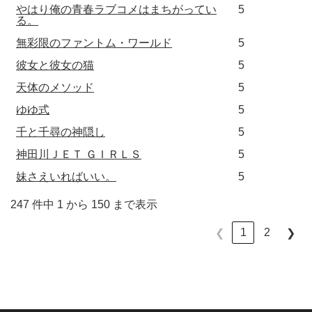
やはり俺の青春ラブコメはまちがってい
5
る。
無彩限のファントム・ワールド
5
彼女と彼女の猫
5
天体のメソッド
5
ゆゆ式
5
千と千尋の神隠し
5
神田川ＪＥＴ ＧＩＲＬＳ
5
妹さえいればいい。
5
247 件中 1 から 150 まで表示
1
2
❮
❯