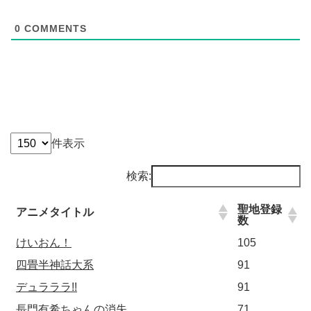
0
COMMENTS
件表示
検索:
聖地登録
アニメタイトル
数
けいおん！
105
四畳半神話大系
91
デュラララ!!
91
長門有希ちゃんの消失
71