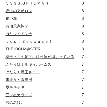
ＳＳＳＳ.ＧＲＩＤＭＡＮ
8
坂道のアポロン
8
青い花
8
有頂天家族２
8
ガリレイドンナ
8
Ｊｕｓｔ Ｂｅｃａｕｓｅ！
8
THE IDOLM@STER
8
櫻子さんの足下には死体が埋まっている
7
ふたりはミルキィホームズ
7
はたらく魔王さま！
7
電波女と青春男
7
夏色キセキ
7
三ツ星カラーズ
7
君の名は。
7