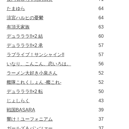
たまゆら
64
涼宮ハルヒの憂鬱
64
有頂天家族
63
デュラララ!!×2 結
60
デュラララ!!×2 承
57
ラブライブ！サンシャイン!!
57
いなり、こんこん、恋いろは。
56
ラーメン大好き小泉さん
52
艦隊これくしょん -艦これ-
52
デュラララ!!×2 転
50
じょしらく
43
戦国BASARA
39
響け！ユーフォニアム
37
ガールズ＆パンツァー
37