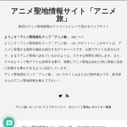
アニメ聖地情報サイト「アニメ
旅」
新旧のアニメ聖地情報がストリートビューで見れるウェブサイト
ようこそ！アニメ聖地巡礼マップ「アニメ旅」（α）へ！
ようこそ！アニメ聖地巡礼マップ「アニメ旅」（α）のサイトへ！このサイトは、ア
ニメに登場する場所や施設を紹介するデータベースです。お家でサイトを見るだけ
で、まるでアニメ聖地へ訪れているかのような、ステキな時間を演出します。また、
スマホとマップ用アプリを併用する事で、実際にアニメ聖地を訪れた時に簡単に目的
に到着する事ができるように設計しています。
アニメ聖地巡礼マップ「アニメ旅」（α）のサイトはまだまだ制作途上です。是非皆
さんのアニメ聖地情報を教えて下さい！
RSS
Twitter
アニメ旅（α）について
プライバシー・ポリシー
聖地レポライター募集