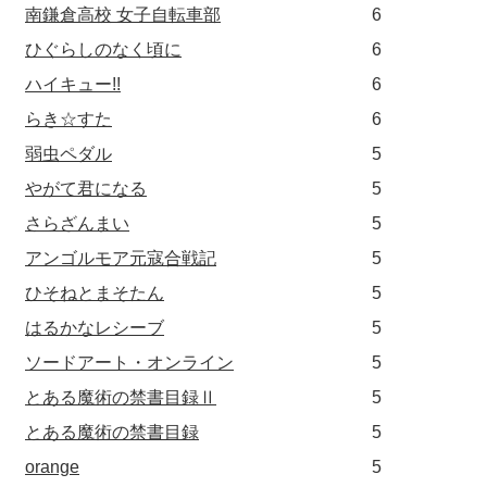
南鎌倉高校 女子自転車部
6
ひぐらしのなく頃に
6
ハイキュー!!
6
らき☆すた
6
弱虫ペダル
5
やがて君になる
5
さらざんまい
5
アンゴルモア元寇合戦記
5
ひそねとまそたん
5
はるかなレシーブ
5
ソードアート・オンライン
5
とある魔術の禁書目録Ⅱ
5
とある魔術の禁書目録
5
orange
5