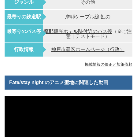
ジャンル
その他
最寄りの鉄道駅
摩耶ケーブル線 虹の
最寄りのバス停
摩耶観光ホテル跡付近のバス停
（※ご注
意｜テストモード）
行政情報
神戸市灘区ホームページ（行政）
掲載情報の修正と加筆依頼
Fate/stay night のアニメ聖地に関連した動画