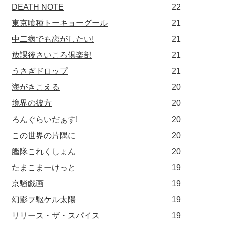
DEATH NOTE
22
東京喰種トーキョーグール
21
中二病でも恋がしたい!
21
放課後さいころ倶楽部
21
うさぎドロップ
21
海がきこえる
20
境界の彼方
20
ろんぐらいだぁす!
20
この世界の片隅に
20
艦隊これくしょん
20
たまこまーけっと
19
京騒戯画
19
幻影ヲ駆ケル太陽
19
リリース・ザ・スパイス
19