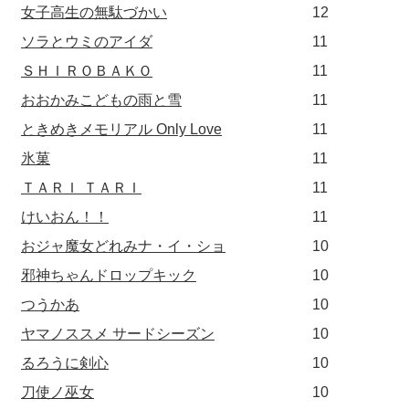
女子高生の無駄づかい
12
ソラとウミのアイダ
11
ＳＨＩＲＯＢＡＫＯ
11
おおかみこどもの雨と雪
11
ときめきメモリアル Only Love
11
氷菓
11
ＴＡＲＩ ＴＡＲＩ
11
けいおん！！
11
おジャ魔女どれみナ・イ・ショ
10
邪神ちゃんドロップキック
10
つうかあ
10
ヤマノススメ サードシーズン
10
るろうに剣心
10
刀使ノ巫女
10