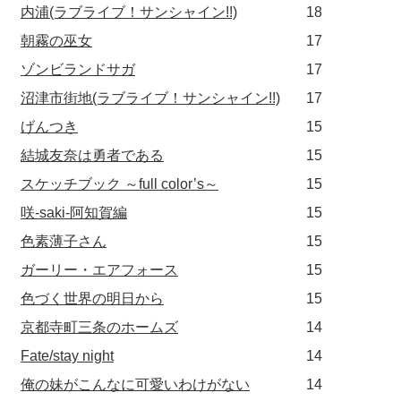
内浦(ラブライブ！サンシャイン!!)
18
朝霧の巫女
17
ゾンビランドサガ
17
沼津市街地(ラブライブ！サンシャイン!!)
17
げんつき
15
結城友奈は勇者である
15
スケッチブック ～full color’s～
15
咲-saki-阿知賀編
15
色素薄子さん
15
ガーリー・エアフォース
15
色づく世界の明日から
15
京都寺町三条のホームズ
14
Fate/stay night
14
俺の妹がこんなに可愛いわけがない
14