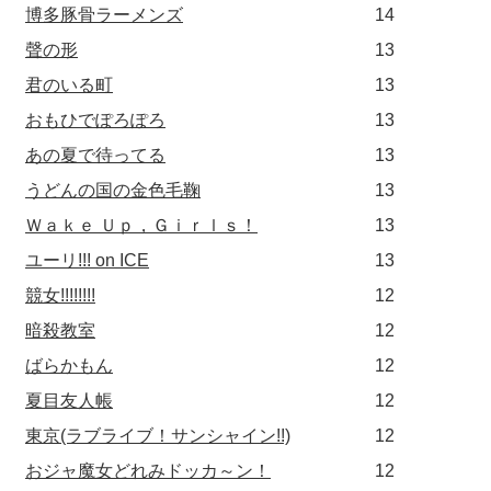
博多豚骨ラーメンズ
14
聲の形
13
君のいる町
13
おもひでぽろぽろ
13
あの夏で待ってる
13
うどんの国の金色毛鞠
13
Ｗａｋｅ Ｕｐ，Ｇｉｒｌｓ！
13
ユーリ!!! on ICE
13
競女!!!!!!!!
12
暗殺教室
12
ばらかもん
12
夏目友人帳
12
東京(ラブライブ！サンシャイン!!)
12
おジャ魔女どれみドッカ～ン！
12