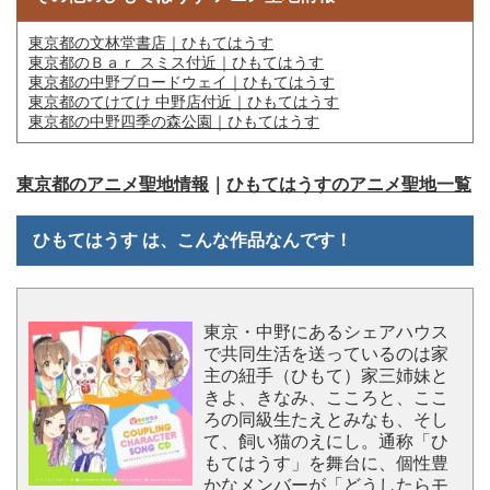
東京都の文林堂書店｜ひもてはうす
東京都のＢａｒ スミス付近｜ひもてはうす
東京都の中野ブロードウェイ｜ひもてはうす
東京都のてけてけ 中野店付近｜ひもてはうす
東京都の中野四季の森公園｜ひもてはうす
東京都のアニメ聖地情報
｜
ひもてはうすのアニメ聖地一覧
ひもてはうす は、こんな作品なんです！
東京・中野にあるシェアハウス
で共同生活を送っているのは家
主の紐手（ひもて）家三姉妹と
きよ、きなみ、こころと、ここ
ろの同級生たえとみなも、そし
て、飼い猫のえにし。通称「ひ
もてはうす」を舞台に、個性豊
かなメンバーが「どうしたらモ