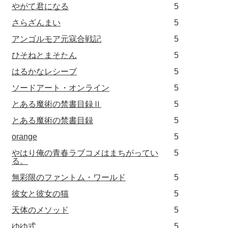
やがて君になる
5
さらざんまい
5
アンゴルモア元寇合戦記
5
ひそねとまそたん
5
はるかなレシーブ
5
ソードアート・オンライン
5
とある魔術の禁書目録Ⅱ
5
とある魔術の禁書目録
5
orange
5
やはり俺の青春ラブコメはまちがってい
5
る。
無彩限のファントム・ワールド
5
彼女と彼女の猫
5
天体のメソッド
5
ゆゆ式
5