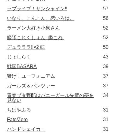
ラブライブ！サンシャイン!!
57
いなり、こんこん、恋いろは。
56
ラーメン大好き小泉さん
52
艦隊これくしょん -艦これ-
52
デュラララ!!×2 転
50
じょしらく
43
戦国BASARA
39
響け！ユーフォニアム
37
ガールズ＆パンツァー
37
青春ブタ野郎はバニーガール先輩の夢を
34
見ない
ちはやふる
31
Fate/Zero
31
ハンドシェイカー
31