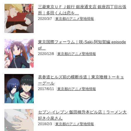
三菱東京ＵＦＪ銀行 銀座通支店 銀座四丁目出張
所｜多田くんは恋を…
2020/3/7
東京都のアニメ聖地情報
東京国際フォーラム｜咲-Saki-阿知賀編 episode
of…
2020/12/8
東京都のアニメ聖地情報
表参道ヒルズ前の横断歩道｜東京喰種トーキョ
ーグール
2017/6/11
東京都のアニメ聖地情報
セブン-イレブン 飯田橋升本ビル店｜ラーメン大
好き小泉さん
2018/2/3
東京都のアニメ聖地情報