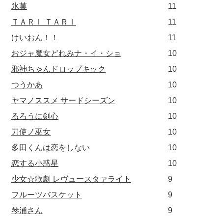
氷菓
11
ＴＡＲＩ ＴＡＲＩ
11
けいおん！！
11
おジャ魔女どれみナ・イ・ショ
10
邪神ちゃんドロップキック
10
つうかあ
10
ヤマノススメ サードシーズン
10
るろうに剣心
10
刀使ノ巫女
10
多田くんは恋をしない
10
恋する小惑星
10
少女☆歌劇 レヴュースタァライト
9
フルーツバスケット
9
琴浦さん
9