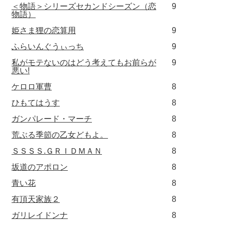
＜物語＞シリーズセカンドシーズン（恋
9
物語）
姫さま狸の恋算用
9
ふらいんぐうぃっち
9
私がモテないのはどう考えてもお前らが
9
悪い!
ケロロ軍曹
8
ひもてはうす
8
ガンパレード・マーチ
8
荒ぶる季節の乙女どもよ。
8
ＳＳＳＳ.ＧＲＩＤＭＡＮ
8
坂道のアポロン
8
青い花
8
有頂天家族２
8
ガリレイドンナ
8