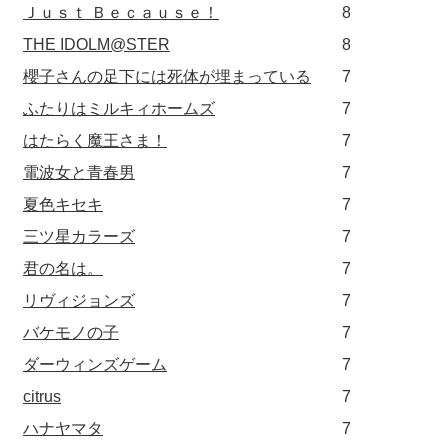
Ｊｕｓｔ Ｂｅｃａｕｓｅ！
8
THE IDOLM@STER
8
櫻子さんの足下には死体が埋まっている
7
ふたりはミルキィホームズ
7
はたらく魔王さま！
7
電波女と青春男
7
夏色キセキ
7
三ツ星カラーズ
7
君の名は。
7
リヴィジョンズ
7
バケモノの子
7
ダーウィンズゲーム
7
citrus
7
ハナヤマタ
7