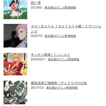
雨と雪
2017/8/2
東京都のアニメ聖地情報
ＳＨＩＢＵＹＡ ＴＳＵＴＡＹＡ横｜リヴィジョ
ンズ
2020/7/3
東京都のアニメ聖地情報
キッチン南海｜じょしらく
2020/10/17
東京都のアニメ聖地情報
豊島清掃工場煙突｜デュラララ!!×2 転
2017/7/14
東京都のアニメ聖地情報