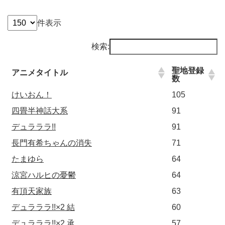
件表示
検索:
聖地登録
アニメタイトル
数
けいおん！
105
四畳半神話大系
91
デュラララ!!
91
長門有希ちゃんの消失
71
たまゆら
64
涼宮ハルヒの憂鬱
64
有頂天家族
63
デュラララ!!×2 結
60
デュラララ!!×2 承
57