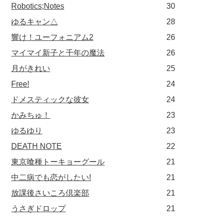
Robotics;Notes
30
ゆるキャン△
28
響け！ユーフォニアム2
26
マイマイ新子と千年の魔法
26
月がきれい
25
Free!
24
ドメスティックな彼女
24
かみちゅ！
23
ゆるゆり
23
DEATH NOTE
22
東京喰種トーキョーグール
21
中二病でも恋がしたい!
21
放課後さいころ倶楽部
21
うさぎドロップ
21