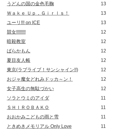
うどんの国の金色毛鞠
13
Ｗａｋｅ Ｕｐ，Ｇｉｒｌｓ！
13
ユーリ!!! on ICE
13
競女!!!!!!!!
12
暗殺教室
12
ばらかもん
12
夏目友人帳
12
東京(ラブライブ！サンシャイン!!)
12
おジャ魔女どれみドッカ～ン！
12
女子高生の無駄づかい
12
ソラとウミのアイダ
11
ＳＨＩＲＯＢＡＫＯ
11
おおかみこどもの雨と雪
11
ときめきメモリアル Only Love
11