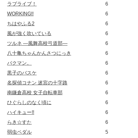
ラブライブ！
6
WORKING!!
6
ちはやふる2
6
風が強く吹いている
6
ツルネ ―風舞高校弓道部―
6
八十亀ちゃんかんさつにっき
6
バクマン。
6
黒子のバスケ
6
名探偵コナン 迷宮の十字路
6
南鎌倉高校 女子自転車部
6
ひぐらしのなく頃に
6
ハイキュー!!
6
らき☆すた
6
弱虫ペダル
5