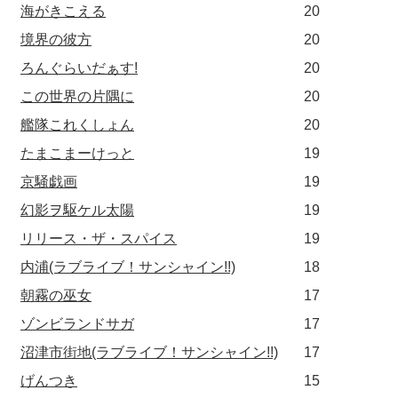
海がきこえる
20
境界の彼方
20
ろんぐらいだぁす!
20
この世界の片隅に
20
艦隊これくしょん
20
たまこまーけっと
19
京騒戯画
19
幻影ヲ駆ケル太陽
19
リリース・ザ・スパイス
19
内浦(ラブライブ！サンシャイン!!)
18
朝霧の巫女
17
ゾンビランドサガ
17
沼津市街地(ラブライブ！サンシャイン!!)
17
げんつき
15