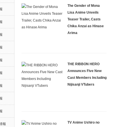
The Gender of Mona
報
Lisa Anime Unveils
Teaser Trailer, Casts
報
Chika Anzai as Hinase
Arima
報
報
報
THE RIBBON HERO
Announces Five New
報
Cast Members Including
Nijisanji VTubers
報
報
報
TV Anime Ushiro no
情報