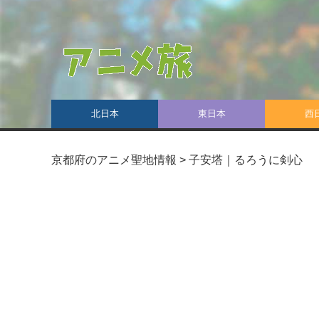
北日本
東日本
西
京都府のアニメ聖地情報
>
子安塔｜るろうに剣心