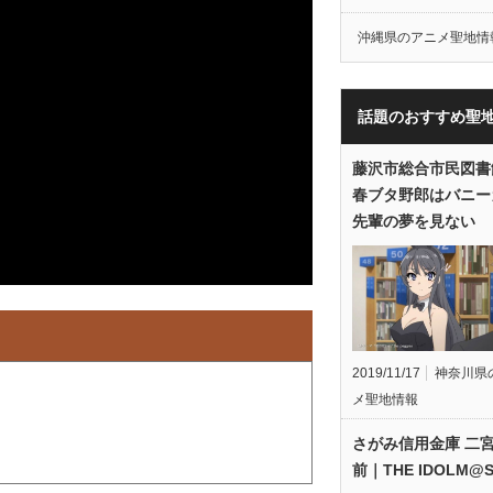
沖縄県のアニメ聖地情
話題のおすすめ聖
藤沢市総合市民図書
春ブタ野郎はバニー
先輩の夢を見ない
2019/11/17
神奈川県
メ聖地情報
さがみ信用金庫 二
前｜THE IDOLM@S