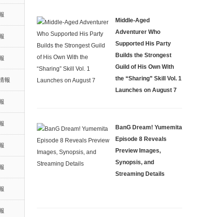
報
Middle-Aged
Adventurer Who
報
Supported His Party
Builds the Strongest
報
Guild of His Own With
the “Sharing” Skill Vol. 1
情報
Launches on August 7
報
報
BanG Dream! Yumemita
Episode 8 Reveals
報
Preview Images,
Synopsis, and
報
Streaming Details
報
報