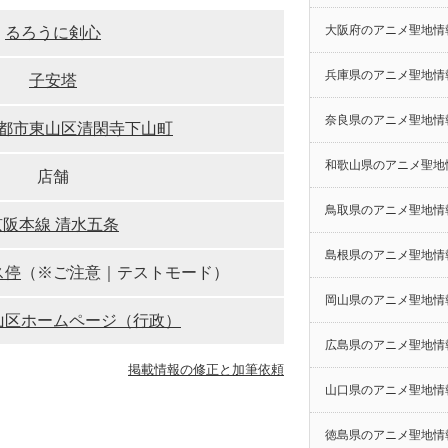
大阪府のアニメ聖地情
るろうに剣心
兵庫県のアニメ聖地情
子安塔
奈良県のアニメ聖地情
都市東山区清閑寺下山町
和歌山県のアニメ聖地
店舗
鳥取県のアニメ聖地情
京阪本線 清水五条
島根県のアニメ聖地情
ス停
（※ご注意｜テストモード）
岡山県のアニメ聖地情
山区ホームページ（行政）
広島県のアニメ聖地情
掲載情報の修正と加筆依頼
山口県のアニメ聖地情
徳島県のアニメ聖地情