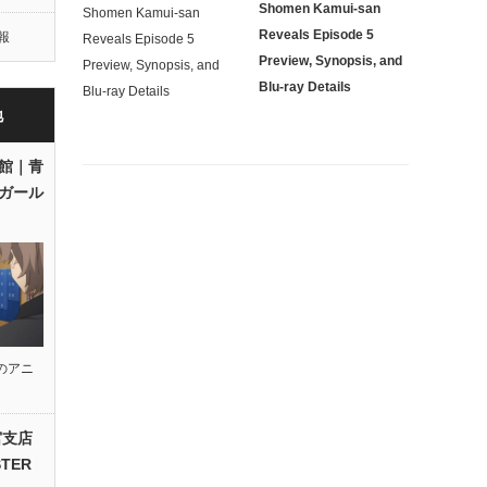
Shomen Kamui-san
Reveals Episode 5
報
Preview, Synopsis, and
Blu-ray Details
地
館｜青
ガール
のアニ
宮支店
TER