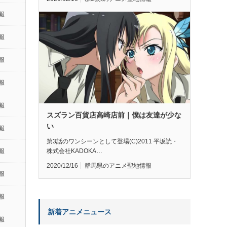
報
報
報
報
報
スズラン百貨店高崎店前｜僕は友達が少な
い
報
第3話のワンシーンとして登場(C)2011 平坂読・
株式会社KADOKA…
報
2020/12/16
群馬県のアニメ聖地情報
報
報
新着アニメニュース
報