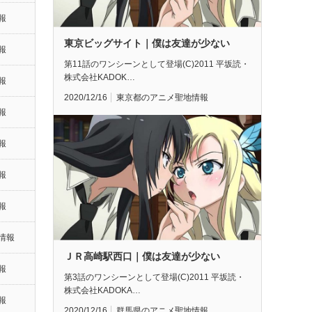
報
東京ビッグサイト｜僕は友達が少ない
報
第11話のワンシーンとして登場(C)2011 平坂読・
株式会社KADOK…
報
2020/12/16
東京都のアニメ聖地情報
報
報
報
報
情報
ＪＲ高崎駅西口｜僕は友達が少ない
報
第3話のワンシーンとして登場(C)2011 平坂読・
株式会社KADOKA…
報
2020/12/16
群馬県のアニメ聖地情報