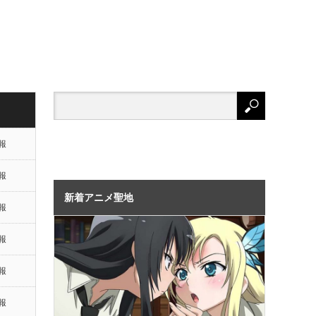
報
報
新着アニメ聖地
報
報
報
報