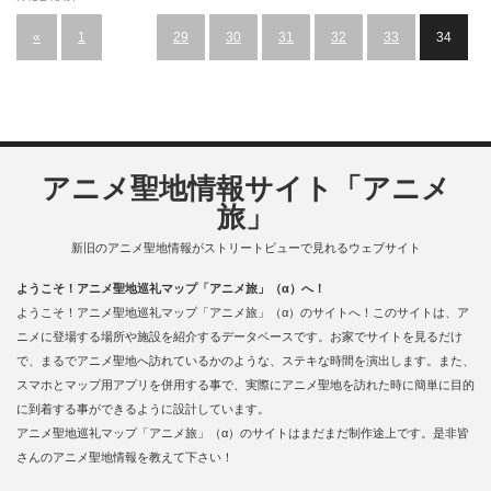
«
1
…
29
30
31
32
33
34
アニメ聖地情報サイト「アニメ
旅」
新旧のアニメ聖地情報がストリートビューで見れるウェブサイト
ようこそ！アニメ聖地巡礼マップ「アニメ旅」（α）へ！
ようこそ！アニメ聖地巡礼マップ「アニメ旅」（α）のサイトへ！このサイトは、ア
ニメに登場する場所や施設を紹介するデータベースです。お家でサイトを見るだけ
で、まるでアニメ聖地へ訪れているかのような、ステキな時間を演出します。また、
スマホとマップ用アプリを併用する事で、実際にアニメ聖地を訪れた時に簡単に目的
に到着する事ができるように設計しています。
アニメ聖地巡礼マップ「アニメ旅」（α）のサイトはまだまだ制作途上です。是非皆
さんのアニメ聖地情報を教えて下さい！