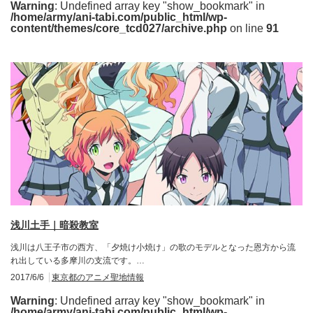
Warning
: Undefined array key "show_bookmark" in
/home/army/ani-tabi.com/public_html/wp-
content/themes/core_tcd027/archive.php
on line
91
浅川土手｜暗殺教室
浅川は八王子市の西方、「夕焼け小焼け」の歌のモデルとなった恩方から流
れ出している多摩川の支流です。…
2017/6/6
東京都のアニメ聖地情報
Warning
: Undefined array key "show_bookmark" in
/home/army/ani-tabi.com/public_html/wp-