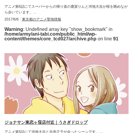
アニメ第6話にてスーパーからの帰り道の鹿賀りんと河地大吉が桜を眺めなが
ら歩いています。…
2017/6/6
東京都のアニメ聖地情報
Warning
: Undefined array key "show_bookmark" in
/home/army/ani-tabi.com/public_html/wp-
content/themes/core_tcd027/archive.php
on line
91
ジョナサン東恋ヶ窪店付近｜うさぎドロップ
アニメ第5話にて河地大吉と吉井正子が会ったシーンです。…