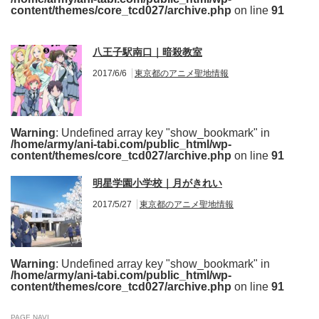
content/themes/core_tcd027/archive.php
on line
91
八王子駅南口｜暗殺教室
2017/6/6
東京都のアニメ聖地情報
Warning
: Undefined array key "show_bookmark" in
/home/army/ani-tabi.com/public_html/wp-
content/themes/core_tcd027/archive.php
on line
91
明星学園小学校｜月がきれい
2017/5/27
東京都のアニメ聖地情報
Warning
: Undefined array key "show_bookmark" in
/home/army/ani-tabi.com/public_html/wp-
content/themes/core_tcd027/archive.php
on line
91
PAGE NAVI