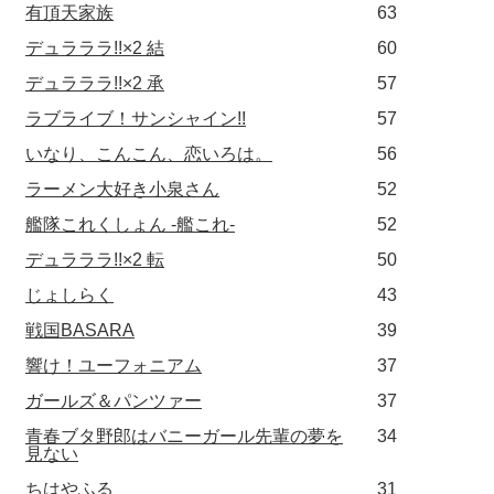
有頂天家族
63
デュラララ!!×2 結
60
デュラララ!!×2 承
57
ラブライブ！サンシャイン!!
57
いなり、こんこん、恋いろは。
56
ラーメン大好き小泉さん
52
艦隊これくしょん -艦これ-
52
デュラララ!!×2 転
50
じょしらく
43
戦国BASARA
39
響け！ユーフォニアム
37
ガールズ＆パンツァー
37
青春ブタ野郎はバニーガール先輩の夢を
34
見ない
ちはやふる
31