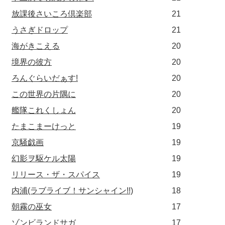
放課後さいころ倶楽部
21
うさぎドロップ
21
海がきこえる
20
境界の彼方
20
ろんぐらいだぁす!
20
この世界の片隅に
20
艦隊これくしょん
20
たまこまーけっと
19
京騒戯画
19
幻影ヲ駆ケル太陽
19
リリース・ザ・スパイス
19
内浦(ラブライブ！サンシャイン!!)
18
朝霧の巫女
17
ゾンビランドサガ
17