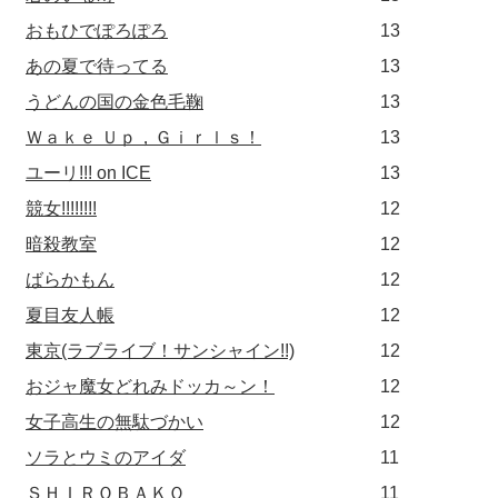
おもひでぽろぽろ
13
あの夏で待ってる
13
うどんの国の金色毛鞠
13
Ｗａｋｅ Ｕｐ，Ｇｉｒｌｓ！
13
ユーリ!!! on ICE
13
競女!!!!!!!!
12
暗殺教室
12
ばらかもん
12
夏目友人帳
12
東京(ラブライブ！サンシャイン!!)
12
おジャ魔女どれみドッカ～ン！
12
女子高生の無駄づかい
12
ソラとウミのアイダ
11
ＳＨＩＲＯＢＡＫＯ
11