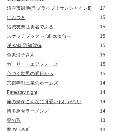
沼津市街地(ラブライブ！サンシャイン!!)
17
げんつき
15
結城友奈は勇者である
15
スケッチブック ～full color’s～
15
咲-saki-阿知賀編
15
色素薄子さん
15
ガーリー・エアフォース
15
色づく世界の明日から
15
京都寺町三条のホームズ
14
Fate/stay night
14
俺の妹がこんなに可愛いわけがない
14
博多豚骨ラーメンズ
14
聲の形
13
君のいる町
13