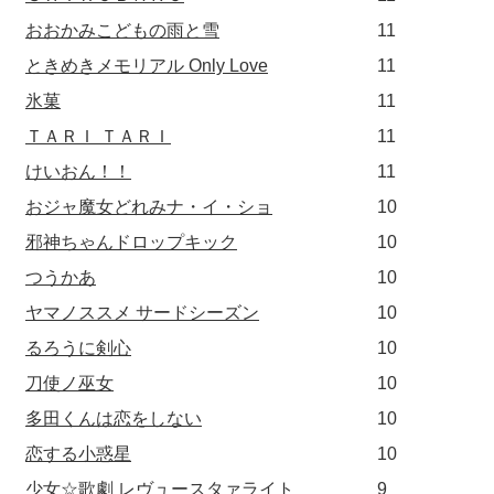
おおかみこどもの雨と雪
11
ときめきメモリアル Only Love
11
氷菓
11
ＴＡＲＩ ＴＡＲＩ
11
けいおん！！
11
おジャ魔女どれみナ・イ・ショ
10
邪神ちゃんドロップキック
10
つうかあ
10
ヤマノススメ サードシーズン
10
るろうに剣心
10
刀使ノ巫女
10
多田くんは恋をしない
10
恋する小惑星
10
少女☆歌劇 レヴュースタァライト
9