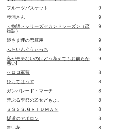
フルーツバスケット
9
琴浦さん
9
＜物語＞シリーズセカンドシーズン（恋
9
物語）
姫さま狸の恋算用
9
ふらいんぐうぃっち
9
私がモテないのはどう考えてもお前らが
9
悪い!
ケロロ軍曹
8
ひもてはうす
8
ガンパレード・マーチ
8
荒ぶる季節の乙女どもよ。
8
ＳＳＳＳ.ＧＲＩＤＭＡＮ
8
坂道のアポロン
8
青い花
8