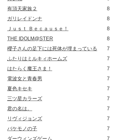
有頂天家族２
8
ガリレイドンナ
8
Ｊｕｓｔ Ｂｅｃａｕｓｅ！
8
THE IDOLM@STER
8
櫻子さんの足下には死体が埋まっている
7
ふたりはミルキィホームズ
7
はたらく魔王さま！
7
電波女と青春男
7
夏色キセキ
7
三ツ星カラーズ
7
君の名は。
7
リヴィジョンズ
7
バケモノの子
7
ダーウィンズゲーム
7