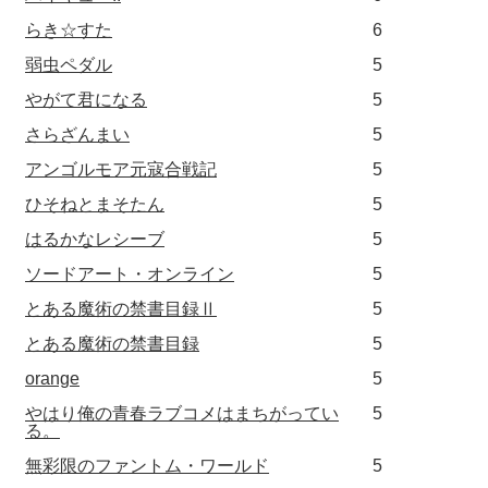
らき☆すた
6
弱虫ペダル
5
やがて君になる
5
さらざんまい
5
アンゴルモア元寇合戦記
5
ひそねとまそたん
5
はるかなレシーブ
5
ソードアート・オンライン
5
とある魔術の禁書目録Ⅱ
5
とある魔術の禁書目録
5
orange
5
やはり俺の青春ラブコメはまちがってい
5
る。
無彩限のファントム・ワールド
5