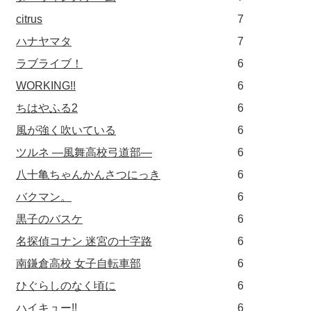
citrus
7
ハナヤマタ
7
ラブライブ！
6
WORKING!!
6
ちはやふる2
6
風が強く吹いている
6
ツルネ ―風舞高校弓道部―
6
八十亀ちゃんかんさつにっき
6
バクマン。
6
黒子のバスケ
6
名探偵コナン 迷宮の十字路
6
南鎌倉高校 女子自転車部
6
ひぐらしのなく頃に
6
ハイキュー!!
6