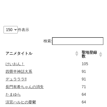
件表示
検索:
聖地登録
アニメタイトル
数
けいおん！
105
四畳半神話大系
91
デュラララ!!
91
長門有希ちゃんの消失
71
たまゆら
64
涼宮ハルヒの憂鬱
64