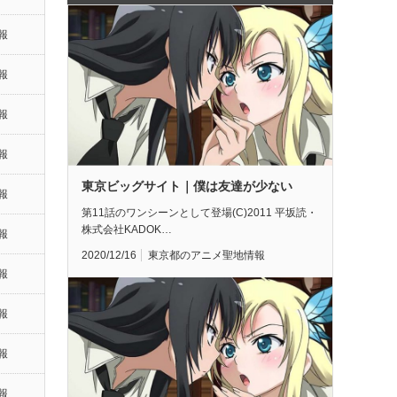
報
報
報
報
東京ビッグサイト｜僕は友達が少ない
報
第11話のワンシーンとして登場(C)2011 平坂読・
株式会社KADOK…
報
2020/12/16
東京都のアニメ聖地情報
報
報
報
報