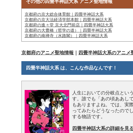
その他の四畳半神話大系 アニメ聖地情報
京都府の京大総合体育館｜四畳半神話大系
京都府の京大法経済学部本館｜四畳半神話大系
京都府の進々堂 京大北門前店｜四畳半神話大系
京都府の大豊橋（哲学の道）｜四畳半神話大系
京都府の南禅寺（水路閣）｜四畳半神話大系
京都府のアニメ聖地情報
｜
四畳半神話大系のアニメ
四畳半神話大系 は、こんな作品なんです！
人生においての分岐点とい
す。誰でも「あの頃ああし
もありますよね。では、実
ってみたらどうなったので
する物語です。
四畳半神話大系の詳細を見