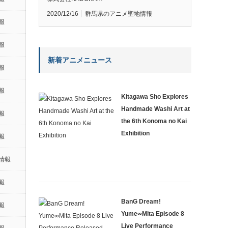
2020/12/16
群馬県のアニメ聖地情報
報
報
新着アニメニュース
報
報
Kitagawa Sho Explores
Handmade Washi Art at
報
the 6th Konoma no Kai
Exhibition
報
情報
報
BanG Dream!
報
Yume∞Mita Episode 8
Live Performance