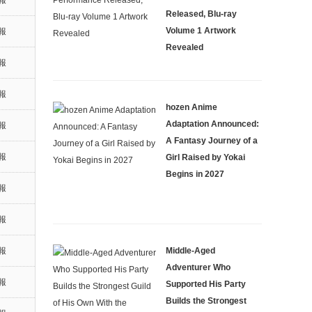
報
Released, Blu-ray
Volume 1 Artwork
報
Revealed
報
報
hozen Anime
Adaptation Announced:
報
A Fantasy Journey of a
報
Girl Raised by Yokai
Begins in 2027
報
報
Middle-Aged
報
Adventurer Who
報
Supported His Party
Builds the Strongest