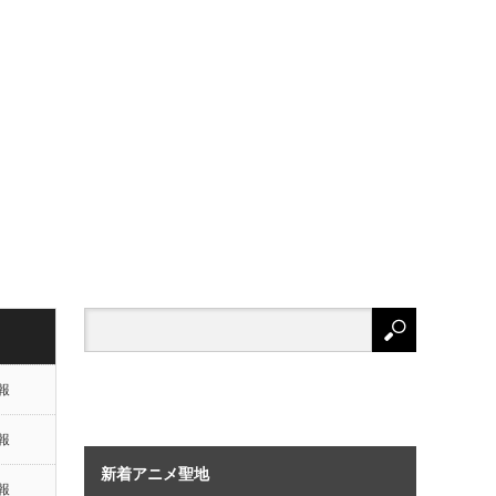
報
報
新着アニメ聖地
報