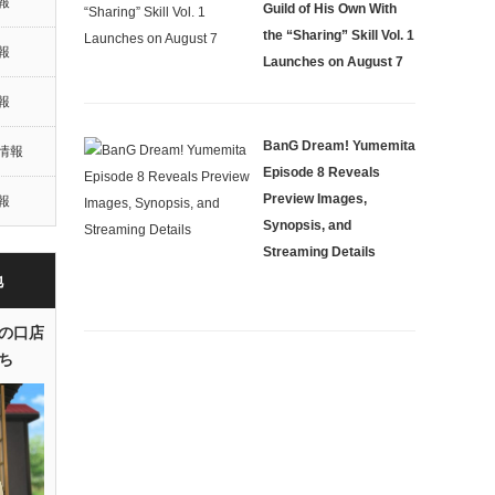
報
Guild of His Own With
the “Sharing” Skill Vol. 1
報
Launches on August 7
報
BanG Dream! Yumemita
情報
Episode 8 Reveals
Preview Images,
報
Synopsis, and
Streaming Details
地
の口店
ち