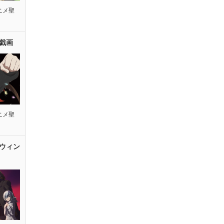
ニメ聖
戯画
ニメ聖
ウィン