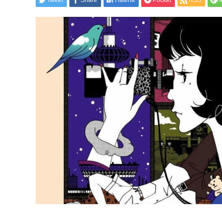
Tweet
Share
Hatena
Pocket
RSS
f