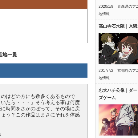
2020/1/9
青森県のア
地情報
高山寺石水院｜京騒
聖地一覧
2017/7/2
京都府のア
地情報
忠犬ハチ公像｜ダー
うのはどの方にも数多くあるもので
ズゲーム
ていたら・・・」そう考える事は何度
際に時間をさかのぼって、その場に戻
しょう？この作品はまさにそれを体感
る