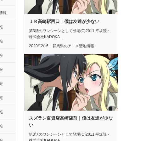
情報
ＪＲ高崎駅西口｜僕は友達が少ない
報
第3話のワンシーンとして登場(C)2011 平坂読・
株式会社KADOKA…
報
2020/12/16
群馬県のアニメ聖地情報
報
報
報
報
報
スズラン百貨店高崎店前｜僕は友達が少な
い
報
第3話のワンシーンとして登場(C)2011 平坂読・
株式会社KADOKA…
報