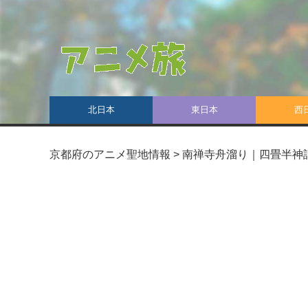
北日本
東日本
西
京都府のアニメ聖地情報
>
南禅寺舟溜り｜四畳半神