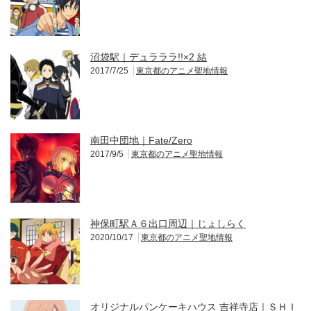
沼袋駅｜デュラララ!!×2 結
2017/7/25
東京都のアニメ聖地情報
南田中団地｜Fate/Zero
2017/9/5
東京都のアニメ聖地情報
神保町駅Ａ６出口周辺｜じょしらく
2020/10/17
東京都のアニメ聖地情報
オリジナルパンケーキハウス 吉祥寺店｜ＳＨＩ