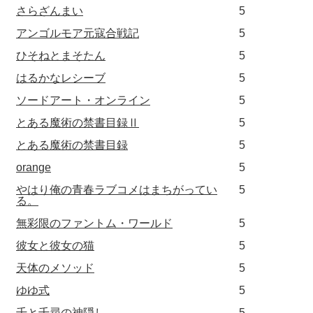
さらざんまい
5
アンゴルモア元寇合戦記
5
ひそねとまそたん
5
はるかなレシーブ
5
ソードアート・オンライン
5
とある魔術の禁書目録Ⅱ
5
とある魔術の禁書目録
5
orange
5
やはり俺の青春ラブコメはまちがってい
5
る。
無彩限のファントム・ワールド
5
彼女と彼女の猫
5
天体のメソッド
5
ゆゆ式
5
千と千尋の神隠し
5