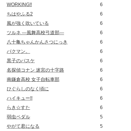
WORKING!!
6
ちはやふる2
6
風が強く吹いている
6
ツルネ ―風舞高校弓道部―
6
八十亀ちゃんかんさつにっき
6
バクマン。
6
黒子のバスケ
6
名探偵コナン 迷宮の十字路
6
南鎌倉高校 女子自転車部
6
ひぐらしのなく頃に
6
ハイキュー!!
6
らき☆すた
6
弱虫ペダル
5
やがて君になる
5