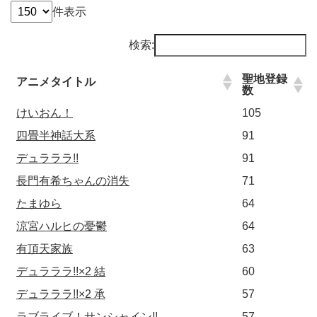
件表示
検索:
聖地登録
アニメタイトル
数
けいおん！
105
四畳半神話大系
91
デュラララ!!
91
長門有希ちゃんの消失
71
たまゆら
64
涼宮ハルヒの憂鬱
64
有頂天家族
63
デュラララ!!×2 結
60
デュラララ!!×2 承
57
ラブライブ！サンシャイン!!
57