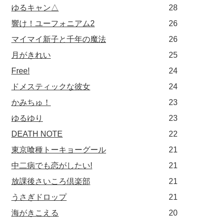
ゆるキャン△
28
響け！ユーフォニアム2
26
マイマイ新子と千年の魔法
26
月がきれい
25
Free!
24
ドメスティックな彼女
24
かみちゅ！
23
ゆるゆり
23
DEATH NOTE
22
東京喰種トーキョーグール
21
中二病でも恋がしたい!
21
放課後さいころ倶楽部
21
うさぎドロップ
21
海がきこえる
20