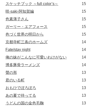
スケッチブック ～full color’s～
15
咲-saki-阿知賀編
15
色素薄子さん
15
ガーリー・エアフォース
15
色づく世界の明日から
15
京都寺町三条のホームズ
14
Fate/stay night
14
俺の妹がこんなに可愛いわけがない
14
博多豚骨ラーメンズ
14
聲の形
13
君のいる町
13
おもひでぽろぽろ
13
あの夏で待ってる
13
うどんの国の金色毛鞠
13