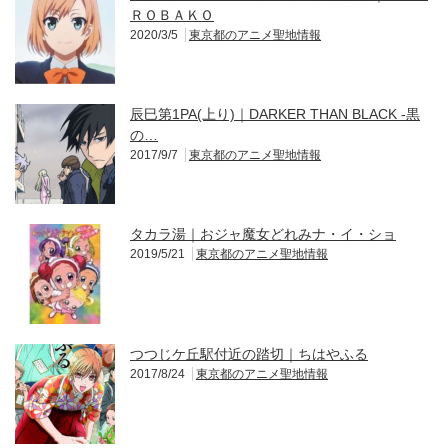
ＲＯＢＡＫＯ
2020/3/5
東京都のアニメ聖地情報
辰巳第1PA(上り)｜DARKER THAN BLACK -黒
の…
2017/9/7
東京都のアニメ聖地情報
タカラ湯｜おジャ魔女どれみナ・イ・ショ
2019/5/21
東京都のアニメ聖地情報
つつじケ丘駅付近の踏切｜ちはやふる
2017/8/24
東京都のアニメ聖地情報