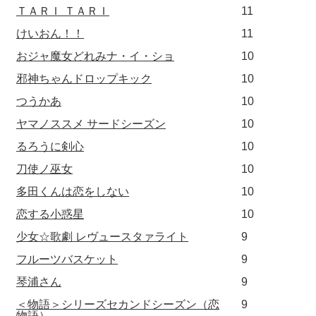
ＴＡＲＩ ＴＡＲＩ
11
けいおん！！
11
おジャ魔女どれみナ・イ・ショ
10
邪神ちゃんドロップキック
10
つうかあ
10
ヤマノススメ サードシーズン
10
るろうに剣心
10
刀使ノ巫女
10
多田くんは恋をしない
10
恋する小惑星
10
少女☆歌劇 レヴュースタァライト
9
フルーツバスケット
9
琴浦さん
9
＜物語＞シリーズセカンドシーズン（恋
9
物語）