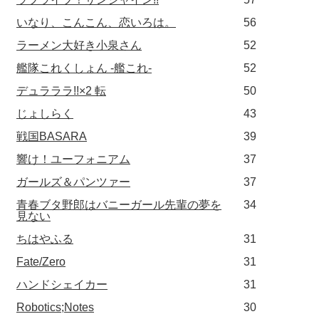
いなり、こんこん、恋いろは。
56
ラーメン大好き小泉さん
52
艦隊これくしょん -艦これ-
52
デュラララ!!×2 転
50
じょしらく
43
戦国BASARA
39
響け！ユーフォニアム
37
ガールズ＆パンツァー
37
青春ブタ野郎はバニーガール先輩の夢を
34
見ない
ちはやふる
31
Fate/Zero
31
ハンドシェイカー
31
Robotics;Notes
30