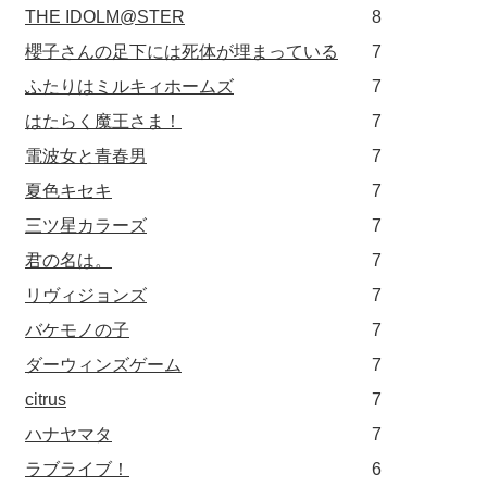
THE IDOLM@STER
8
櫻子さんの足下には死体が埋まっている
7
ふたりはミルキィホームズ
7
はたらく魔王さま！
7
電波女と青春男
7
夏色キセキ
7
三ツ星カラーズ
7
君の名は。
7
リヴィジョンズ
7
バケモノの子
7
ダーウィンズゲーム
7
citrus
7
ハナヤマタ
7
ラブライブ！
6