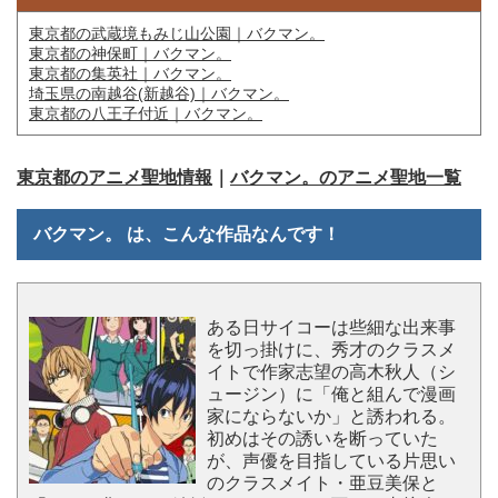
東京都の武蔵境もみじ山公園｜バクマン。
東京都の神保町｜バクマン。
東京都の集英社｜バクマン。
埼玉県の南越谷(新越谷)｜バクマン。
東京都の八王子付近｜バクマン。
東京都のアニメ聖地情報
｜
バクマン。のアニメ聖地一覧
バクマン。 は、こんな作品なんです！
ある日サイコーは些細な出来事
を切っ掛けに、秀才のクラスメ
イトで作家志望の高木秋人（シ
ュージン）に「俺と組んで漫画
家にならないか」と誘われる。
初めはその誘いを断っていた
が、声優を目指している片思い
のクラスメイト・亜豆美保と