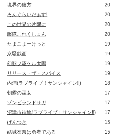
境界の彼方
20
ろんぐらいだぁす!
20
この世界の片隅に
20
艦隊これくしょん
20
たまこまーけっと
19
京騒戯画
19
幻影ヲ駆ケル太陽
19
リリース・ザ・スパイス
19
内浦(ラブライブ！サンシャイン!!)
18
朝霧の巫女
17
ゾンビランドサガ
17
沼津市街地(ラブライブ！サンシャイン!!)
17
げんつき
15
結城友奈は勇者である
15