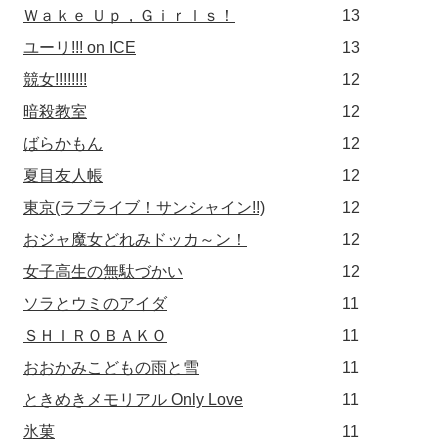
Ｗａｋｅ Ｕｐ，Ｇｉｒｌｓ！
13
ユーリ!!! on ICE
13
競女!!!!!!!!
12
暗殺教室
12
ばらかもん
12
夏目友人帳
12
東京(ラブライブ！サンシャイン!!)
12
おジャ魔女どれみドッカ～ン！
12
女子高生の無駄づかい
12
ソラとウミのアイダ
11
ＳＨＩＲＯＢＡＫＯ
11
おおかみこどもの雨と雪
11
ときめきメモリアル Only Love
11
氷菓
11