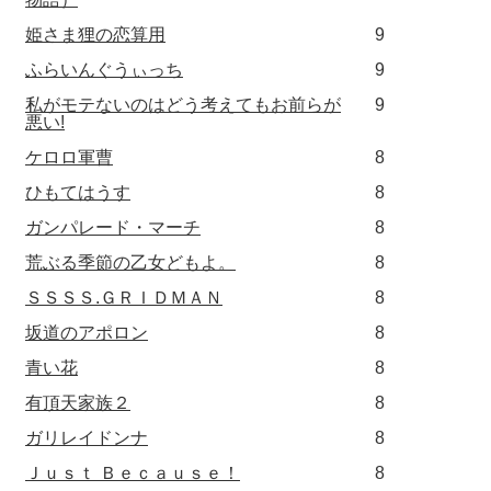
姫さま狸の恋算用
9
ふらいんぐうぃっち
9
私がモテないのはどう考えてもお前らが
9
悪い!
ケロロ軍曹
8
ひもてはうす
8
ガンパレード・マーチ
8
荒ぶる季節の乙女どもよ。
8
ＳＳＳＳ.ＧＲＩＤＭＡＮ
8
坂道のアポロン
8
青い花
8
有頂天家族２
8
ガリレイドンナ
8
Ｊｕｓｔ Ｂｅｃａｕｓｅ！
8