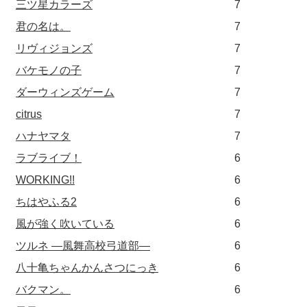
三ツ星カラーズ
7
君の名は。
7
リヴィジョンズ
7
バケモノの子
7
ダーウィンズゲーム
7
citrus
7
ハナヤマタ
7
ラブライブ！
6
WORKING!!
6
ちはやふる2
6
風が強く吹いている
6
ツルネ ―風舞高校弓道部―
6
八十亀ちゃんかんさつにっき
6
バクマン。
6