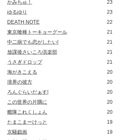
かみちゅ！
23
ゆるゆり
23
DEATH NOTE
22
東京喰種トーキョーグール
21
中二病でも恋がしたい!
21
放課後さいころ倶楽部
21
うさぎドロップ
21
海がきこえる
20
境界の彼方
20
ろんぐらいだぁす!
20
この世界の片隅に
20
艦隊これくしょん
20
たまこまーけっと
19
京騒戯画
19