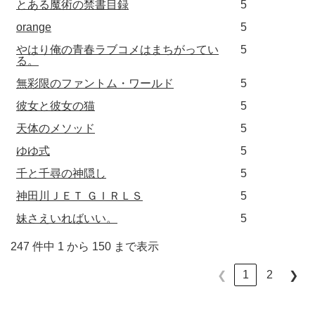
とある魔術の禁書目録
5
orange
5
やはり俺の青春ラブコメはまちがってい
5
る。
無彩限のファントム・ワールド
5
彼女と彼女の猫
5
天体のメソッド
5
ゆゆ式
5
千と千尋の神隠し
5
神田川ＪＥＴ ＧＩＲＬＳ
5
妹さえいればいい。
5
247 件中 1 から 150 まで表示
1
2
❮
❯