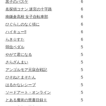
黒子のバスケ
6
名探偵コナン 迷宮の十字路
6
南鎌倉高校 女子自転車部
6
ひぐらしのなく頃に
6
ハイキュー!!
6
らき☆すた
6
弱虫ペダル
5
やがて君になる
5
さらざんまい
5
アンゴルモア元寇合戦記
5
ひそねとまそたん
5
はるかなレシーブ
5
ソードアート・オンライン
5
とある魔術の禁書目録Ⅱ
5