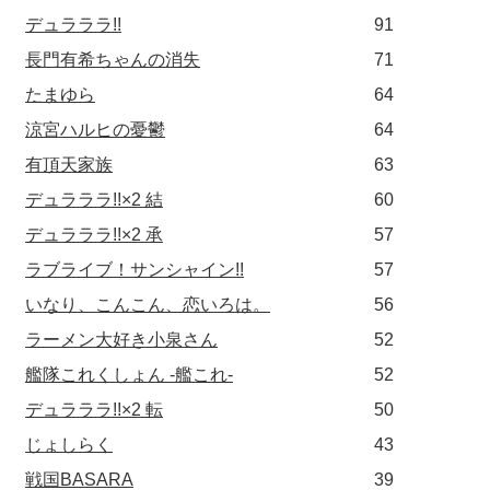
デュラララ!!
91
長門有希ちゃんの消失
71
たまゆら
64
涼宮ハルヒの憂鬱
64
有頂天家族
63
デュラララ!!×2 結
60
デュラララ!!×2 承
57
ラブライブ！サンシャイン!!
57
いなり、こんこん、恋いろは。
56
ラーメン大好き小泉さん
52
艦隊これくしょん -艦これ-
52
デュラララ!!×2 転
50
じょしらく
43
戦国BASARA
39