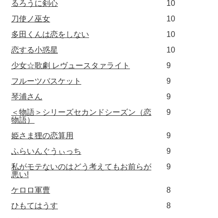
るろうに剣心
10
刀使ノ巫女
10
多田くんは恋をしない
10
恋する小惑星
10
少女☆歌劇 レヴュースタァライト
9
フルーツバスケット
9
琴浦さん
9
＜物語＞シリーズセカンドシーズン（恋
9
物語）
姫さま狸の恋算用
9
ふらいんぐうぃっち
9
私がモテないのはどう考えてもお前らが
9
悪い!
ケロロ軍曹
8
ひもてはうす
8