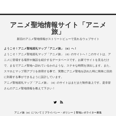
アニメ聖地情報サイト「アニメ
旅」
新旧のアニメ聖地情報がストリートビューで見れるウェブサイト
ようこそ！アニメ聖地巡礼マップ「アニメ旅」（α）へ！
ようこそ！アニメ聖地巡礼マップ「アニメ旅」（α）のサイトへ！このサイトは、ア
ニメに登場する場所や施設を紹介するデータベースです。お家でサイトを見るだけ
で、まるでアニメ聖地へ訪れているかのような、ステキな時間を演出します。また、
スマホとマップ用アプリを併用する事で、実際にアニメ聖地を訪れた時に簡単に目的
に到着する事ができるように設計しています。
アニメ聖地巡礼マップ「アニメ旅」（α）のサイトはまだまだ制作途上です。是非皆
さんのアニメ聖地情報を教えて下さい！
RSS
Twitter
アニメ旅（α）について
プライバシー・ポリシー
聖地レポライター募集