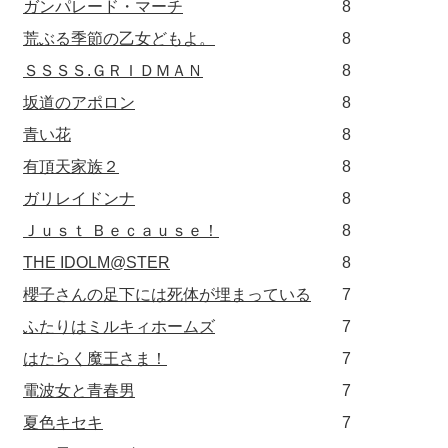
ガンパレード・マーチ
8
荒ぶる季節の乙女どもよ。
8
ＳＳＳＳ.ＧＲＩＤＭＡＮ
8
坂道のアポロン
8
青い花
8
有頂天家族２
8
ガリレイドンナ
8
Ｊｕｓｔ Ｂｅｃａｕｓｅ！
8
THE IDOLM@STER
8
櫻子さんの足下には死体が埋まっている
7
ふたりはミルキィホームズ
7
はたらく魔王さま！
7
電波女と青春男
7
夏色キセキ
7