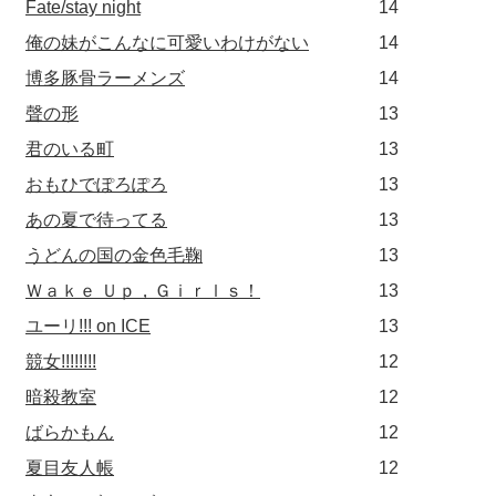
Fate/stay night
14
俺の妹がこんなに可愛いわけがない
14
博多豚骨ラーメンズ
14
聲の形
13
君のいる町
13
おもひでぽろぽろ
13
あの夏で待ってる
13
うどんの国の金色毛鞠
13
Ｗａｋｅ Ｕｐ，Ｇｉｒｌｓ！
13
ユーリ!!! on ICE
13
競女!!!!!!!!
12
暗殺教室
12
ばらかもん
12
夏目友人帳
12