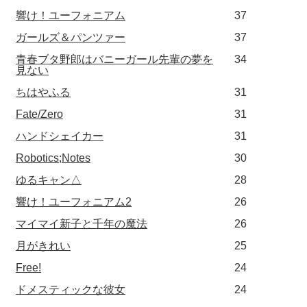
響け！ユーフォニアム
37
ガールズ＆パンツァー
37
青春ブタ野郎はバニーガール先輩の夢を
34
見ない
ちはやふる
31
Fate/Zero
31
ハンドシェイカー
31
Robotics;Notes
30
ゆるキャン△
28
響け！ユーフォニアム2
26
マイマイ新子と千年の魔法
26
月がきれい
25
Free!
24
ドメスティックな彼女
24