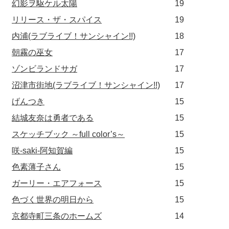
幻影ヲ駆ケル太陽
19
リリース・ザ・スパイス
19
内浦(ラブライブ！サンシャイン!!)
18
朝霧の巫女
17
ゾンビランドサガ
17
沼津市街地(ラブライブ！サンシャイン!!)
17
げんつき
15
結城友奈は勇者である
15
スケッチブック ～full color’s～
15
咲-saki-阿知賀編
15
色素薄子さん
15
ガーリー・エアフォース
15
色づく世界の明日から
15
京都寺町三条のホームズ
14