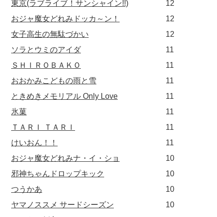
東京(ラブライブ！サンシャイン!!)
12
おジャ魔女どれみドッカ～ン！
12
女子高生の無駄づかい
12
ソラとウミのアイダ
11
ＳＨＩＲＯＢＡＫＯ
11
おおかみこどもの雨と雪
11
ときめきメモリアル Only Love
11
氷菓
11
ＴＡＲＩ ＴＡＲＩ
11
けいおん！！
11
おジャ魔女どれみナ・イ・ショ
10
邪神ちゃんドロップキック
10
つうかあ
10
ヤマノススメ サードシーズン
10