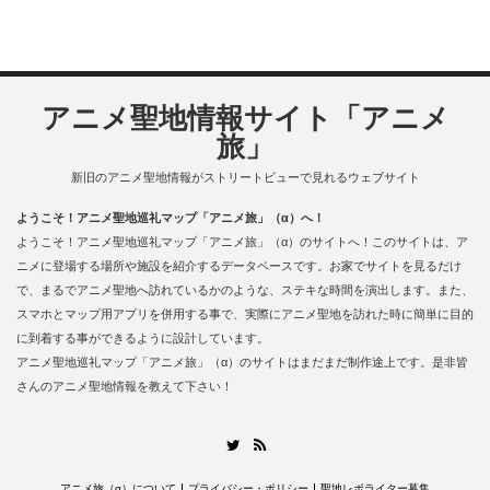
アニメ聖地情報サイト「アニメ
旅」
新旧のアニメ聖地情報がストリートビューで見れるウェブサイト
ようこそ！アニメ聖地巡礼マップ「アニメ旅」（α）へ！
ようこそ！アニメ聖地巡礼マップ「アニメ旅」（α）のサイトへ！このサイトは、ア
ニメに登場する場所や施設を紹介するデータベースです。お家でサイトを見るだけ
で、まるでアニメ聖地へ訪れているかのような、ステキな時間を演出します。また、
スマホとマップ用アプリを併用する事で、実際にアニメ聖地を訪れた時に簡単に目的
に到着する事ができるように設計しています。
アニメ聖地巡礼マップ「アニメ旅」（α）のサイトはまだまだ制作途上です。是非皆
さんのアニメ聖地情報を教えて下さい！
RSS
Twitter
アニメ旅（α）について
プライバシー・ポリシー
聖地レポライター募集