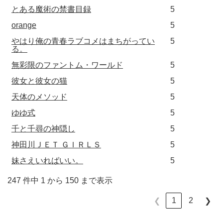
とある魔術の禁書目録
5
orange
5
やはり俺の青春ラブコメはまちがってい
5
る。
無彩限のファントム・ワールド
5
彼女と彼女の猫
5
天体のメソッド
5
ゆゆ式
5
千と千尋の神隠し
5
神田川ＪＥＴ ＧＩＲＬＳ
5
妹さえいればいい。
5
247 件中 1 から 150 まで表示
1
2
❮
❯