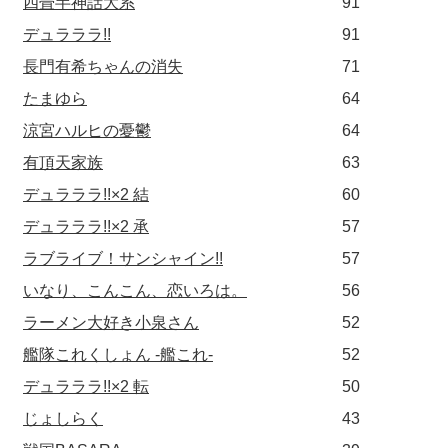
四畳半神話大系
91
デュラララ!!
91
長門有希ちゃんの消失
71
たまゆら
64
涼宮ハルヒの憂鬱
64
有頂天家族
63
デュラララ!!×2 結
60
デュラララ!!×2 承
57
ラブライブ！サンシャイン!!
57
いなり、こんこん、恋いろは。
56
ラーメン大好き小泉さん
52
艦隊これくしょん -艦これ-
52
デュラララ!!×2 転
50
じょしらく
43