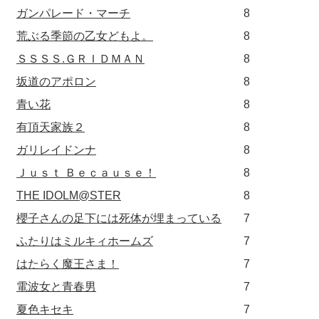
ガンパレード・マーチ
8
荒ぶる季節の乙女どもよ。
8
ＳＳＳＳ.ＧＲＩＤＭＡＮ
8
坂道のアポロン
8
青い花
8
有頂天家族２
8
ガリレイドンナ
8
Ｊｕｓｔ Ｂｅｃａｕｓｅ！
8
THE IDOLM@STER
8
櫻子さんの足下には死体が埋まっている
7
ふたりはミルキィホームズ
7
はたらく魔王さま！
7
電波女と青春男
7
夏色キセキ
7