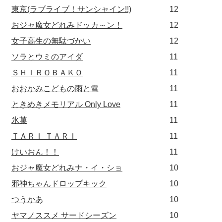
東京(ラブライブ！サンシャイン!!)
12
おジャ魔女どれみドッカ～ン！
12
女子高生の無駄づかい
12
ソラとウミのアイダ
11
ＳＨＩＲＯＢＡＫＯ
11
おおかみこどもの雨と雪
11
ときめきメモリアル Only Love
11
氷菓
11
ＴＡＲＩ ＴＡＲＩ
11
けいおん！！
11
おジャ魔女どれみナ・イ・ショ
10
邪神ちゃんドロップキック
10
つうかあ
10
ヤマノススメ サードシーズン
10