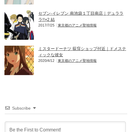
セブン‐イレブン 南池袋１丁目南店｜デュララ
ラ!!×2 結
2017/7/25
東京都のアニメ聖地情報
ミスタードーナツ 荻窪ショップ付近｜ドメステ
ィックな彼女
2020/4/12
東京都のアニメ聖地情報
Subscribe