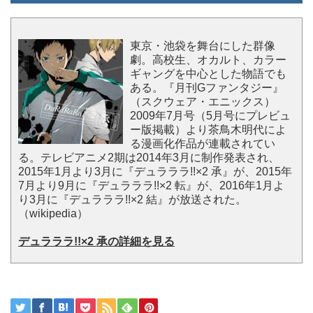
東京・池袋を舞台にした群像
劇。高校生、オカルト、カラー
ギャングを中心とした物語でも
ある。『月刊Gファンタジー』
（スクウェア・エニックス）
2009年7月号（5月号にプレビュ
ー版掲載）より茶鳥木明代によ
る漫画化作品が連載されてい
る。テレビアニメ2期は2014年3月に制作発表され、
2015年1月より3月に『デュラララ!!×2 承』が、2015年
7月より9月に『デュラララ!!×2 転』が、2016年1月よ
り3月に『デュラララ!!×2 結』が放送された。
（wikipedia）
デュラララ!!×2 承の詳細を見る