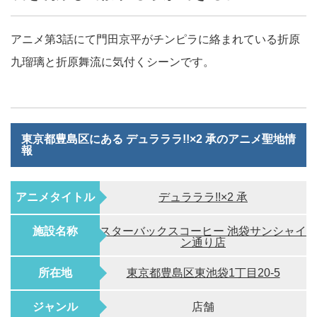
アニメ第3話にて門田京平がチンピラに絡まれている折原
九瑠璃と折原舞流に気付くシーンです。
東京都豊島区にある デュラララ!!×2 承のアニメ聖地情
報
アニメタイトル
デュラララ!!×2 承
施設名称
スターバックスコーヒー 池袋サンシャイ
ン通り店
所在地
東京都豊島区東池袋1丁目20-5
ジャンル
店舗