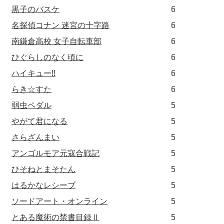
黒子のバスケ
6
名探偵コナン 迷宮の十字路
6
南鎌倉高校 女子自転車部
6
ひぐらしのなく頃に
6
ハイキュー!!
6
らき☆すた
6
弱虫ペダル
5
やがて君になる
5
さらざんまい
5
アンゴルモア元寇合戦記
5
ひそねとまそたん
5
はるかなレシーブ
5
ソードアート・オンライン
5
とある魔術の禁書目録Ⅱ
5