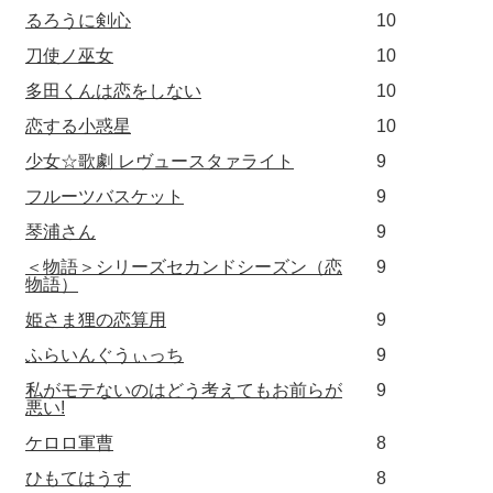
るろうに剣心
10
刀使ノ巫女
10
多田くんは恋をしない
10
恋する小惑星
10
少女☆歌劇 レヴュースタァライト
9
フルーツバスケット
9
琴浦さん
9
＜物語＞シリーズセカンドシーズン（恋
9
物語）
姫さま狸の恋算用
9
ふらいんぐうぃっち
9
私がモテないのはどう考えてもお前らが
9
悪い!
ケロロ軍曹
8
ひもてはうす
8