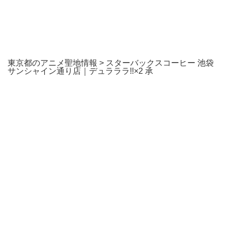
東京都のアニメ聖地情報
>
スターバックスコーヒー 池袋
サンシャイン通り店｜デュラララ!!×2 承