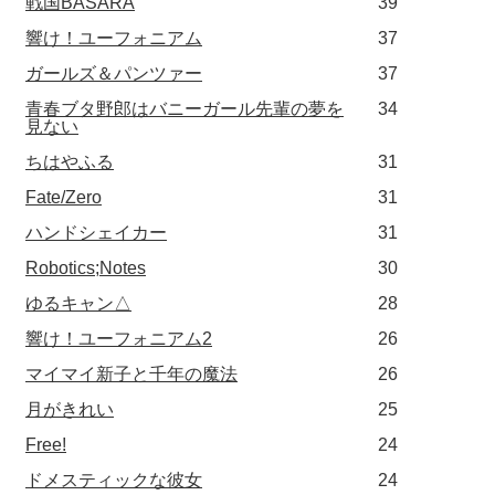
戦国BASARA
39
響け！ユーフォニアム
37
ガールズ＆パンツァー
37
青春ブタ野郎はバニーガール先輩の夢を
34
見ない
ちはやふる
31
Fate/Zero
31
ハンドシェイカー
31
Robotics;Notes
30
ゆるキャン△
28
響け！ユーフォニアム2
26
マイマイ新子と千年の魔法
26
月がきれい
25
Free!
24
ドメスティックな彼女
24