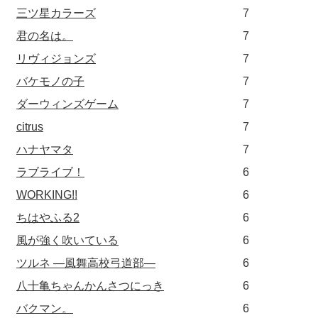
三ツ星カラーズ
7
君の名は。
7
リヴィジョンズ
7
バケモノの子
7
ダーウィンズゲーム
7
citrus
7
ハナヤマタ
7
ラブライブ！
6
WORKING!!
6
ちはやふる2
6
風が強く吹いている
6
ツルネ ―風舞高校弓道部―
6
八十亀ちゃんかんさつにっき
6
バクマン。
6