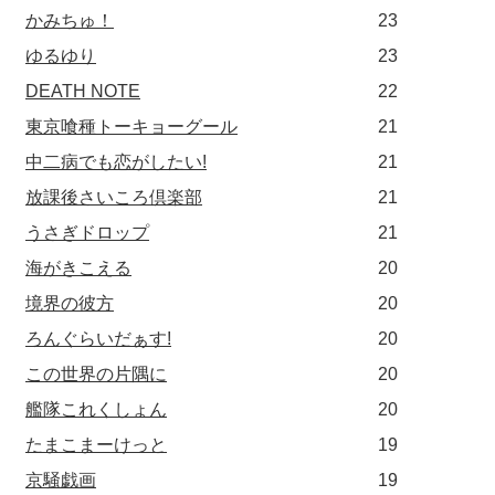
かみちゅ！
23
ゆるゆり
23
DEATH NOTE
22
東京喰種トーキョーグール
21
中二病でも恋がしたい!
21
放課後さいころ倶楽部
21
うさぎドロップ
21
海がきこえる
20
境界の彼方
20
ろんぐらいだぁす!
20
この世界の片隅に
20
艦隊これくしょん
20
たまこまーけっと
19
京騒戯画
19