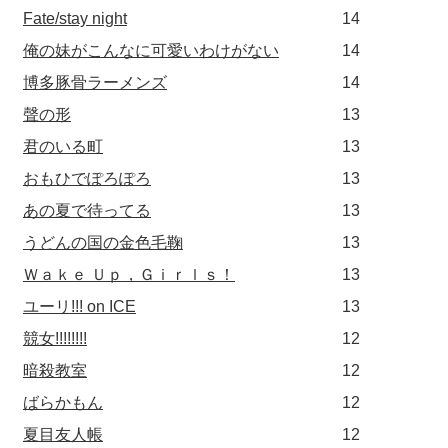
Fate/stay night
14
俺の妹がこんなに可愛いわけがない
14
博多豚骨ラーメンズ
14
聲の形
13
君のいる町
13
おもひでぽろぽろ
13
あの夏で待ってる
13
うどんの国の金色毛鞠
13
Ｗａｋｅ Ｕｐ，Ｇｉｒｌｓ！
13
ユーリ!!! on ICE
13
競女!!!!!!!!
12
暗殺教室
12
ばらかもん
12
夏目友人帳
12