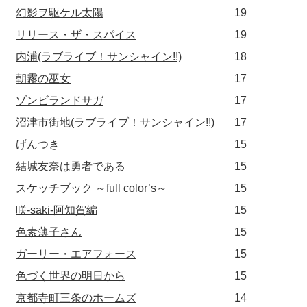
幻影ヲ駆ケル太陽
19
リリース・ザ・スパイス
19
内浦(ラブライブ！サンシャイン!!)
18
朝霧の巫女
17
ゾンビランドサガ
17
沼津市街地(ラブライブ！サンシャイン!!)
17
げんつき
15
結城友奈は勇者である
15
スケッチブック ～full color’s～
15
咲-saki-阿知賀編
15
色素薄子さん
15
ガーリー・エアフォース
15
色づく世界の明日から
15
京都寺町三条のホームズ
14