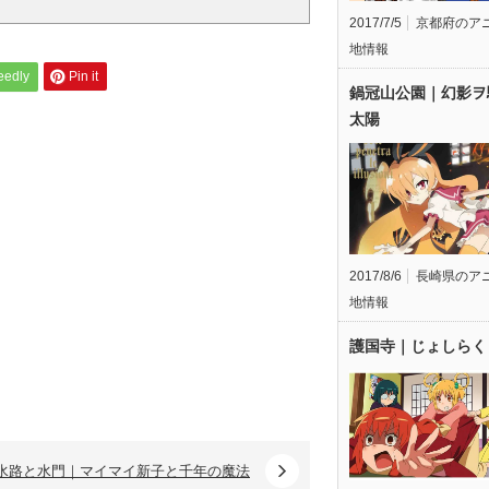
2017/7/5
京都府のア
地情報
eedly
Pin it
鍋冠山公園｜幻影ヲ
太陽
2017/8/6
長崎県のア
地情報
護国寺｜じょしらく
水路と水門｜マイマイ新子と千年の魔法