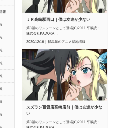
情報
ＪＲ高崎駅西口｜僕は友達が少ない
報
第3話のワンシーンとして登場(C)2011 平坂読・
株式会社KADOKA…
報
2020/12/16
群馬県のアニメ聖地情報
報
報
報
報
報
スズラン百貨店高崎店前｜僕は友達が少な
い
報
第3話のワンシーンとして登場(C)2011 平坂読・
株式会社KADOKA…
報