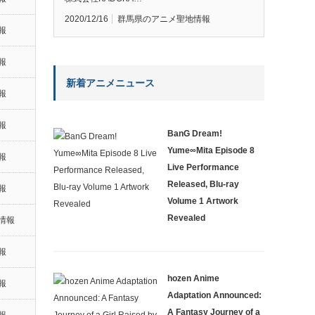
2020/12/16
群馬県のアニメ聖地情報
報
報
新着アニメニュース
報
報
BanG Dream!
Yume∞Mita Episode 8
報
Live Performance
Released, Blu-ray
報
Volume 1 Artwork
Revealed
情報
報
hozen Anime
報
Adaptation Announced:
A Fantasy Journey of a