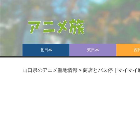
北日本
東日本
西
山口県のアニメ聖地情報
>
商店とバス停｜マイマイ