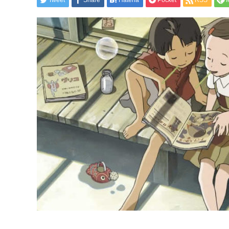
Tweet
Share
Hatena
Pocket
RSS
f