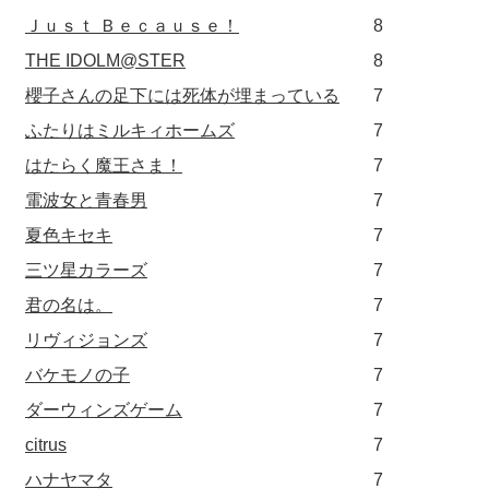
Ｊｕｓｔ Ｂｅｃａｕｓｅ！
8
THE IDOLM@STER
8
櫻子さんの足下には死体が埋まっている
7
ふたりはミルキィホームズ
7
はたらく魔王さま！
7
電波女と青春男
7
夏色キセキ
7
三ツ星カラーズ
7
君の名は。
7
リヴィジョンズ
7
バケモノの子
7
ダーウィンズゲーム
7
citrus
7
ハナヤマタ
7