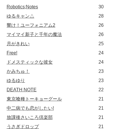
Robotics;Notes
30
ゆるキャン△
28
響け！ユーフォニアム2
26
マイマイ新子と千年の魔法
26
月がきれい
25
Free!
24
ドメスティックな彼女
24
かみちゅ！
23
ゆるゆり
23
DEATH NOTE
22
東京喰種トーキョーグール
21
中二病でも恋がしたい!
21
放課後さいころ倶楽部
21
うさぎドロップ
21