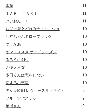
氷菓
11
ＴＡＲＩ ＴＡＲＩ
11
けいおん！！
11
おジャ魔女どれみナ・イ・ショ
10
邪神ちゃんドロップキック
10
つうかあ
10
ヤマノススメ サードシーズン
10
るろうに剣心
10
刀使ノ巫女
10
多田くんは恋をしない
10
恋する小惑星
10
少女☆歌劇 レヴュースタァライト
9
フルーツバスケット
9
琴浦さん
9