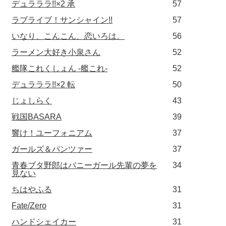
デュラララ!!×2 承
57
ラブライブ！サンシャイン!!
57
いなり、こんこん、恋いろは。
56
ラーメン大好き小泉さん
52
艦隊これくしょん -艦これ-
52
デュラララ!!×2 転
50
じょしらく
43
戦国BASARA
39
響け！ユーフォニアム
37
ガールズ＆パンツァー
37
青春ブタ野郎はバニーガール先輩の夢を
34
見ない
ちはやふる
31
Fate/Zero
31
ハンドシェイカー
31