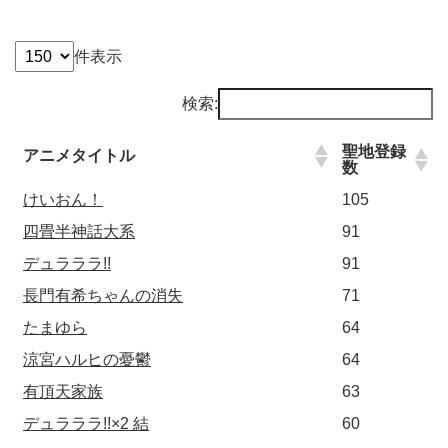
件表示
検索:
聖地登録
アニメタイトル
数
けいおん！
105
四畳半神話大系
91
デュラララ!!
91
長門有希ちゃんの消失
71
たまゆら
64
涼宮ハルヒの憂鬱
64
有頂天家族
63
デュラララ!!×2 結
60