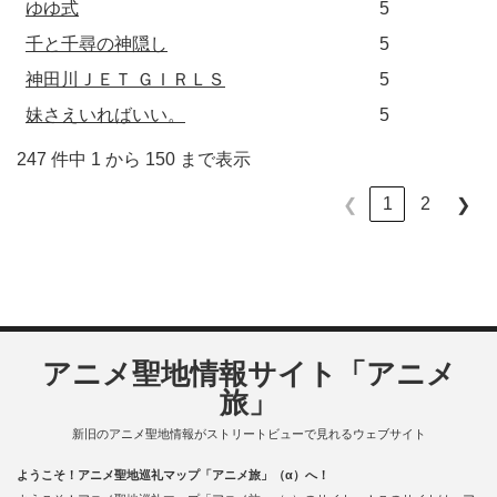
ゆゆ式
5
千と千尋の神隠し
5
神田川ＪＥＴ ＧＩＲＬＳ
5
妹さえいればいい。
5
247 件中 1 から 150 まで表示
1
2
❮
❯
アニメ聖地情報サイト「アニメ
旅」
新旧のアニメ聖地情報がストリートビューで見れるウェブサイト
ようこそ！アニメ聖地巡礼マップ「アニメ旅」（α）へ！