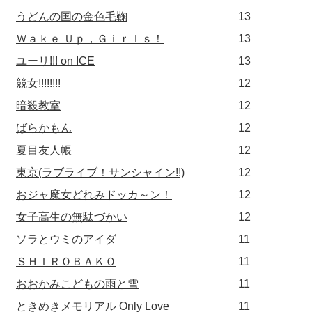
うどんの国の金色毛鞠
13
Ｗａｋｅ Ｕｐ，Ｇｉｒｌｓ！
13
ユーリ!!! on ICE
13
競女!!!!!!!!
12
暗殺教室
12
ばらかもん
12
夏目友人帳
12
東京(ラブライブ！サンシャイン!!)
12
おジャ魔女どれみドッカ～ン！
12
女子高生の無駄づかい
12
ソラとウミのアイダ
11
ＳＨＩＲＯＢＡＫＯ
11
おおかみこどもの雨と雪
11
ときめきメモリアル Only Love
11