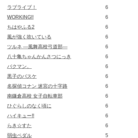
ラブライブ！
6
WORKING!!
6
ちはやふる2
6
風が強く吹いている
6
ツルネ ―風舞高校弓道部―
6
八十亀ちゃんかんさつにっき
6
バクマン。
6
黒子のバスケ
6
名探偵コナン 迷宮の十字路
6
南鎌倉高校 女子自転車部
6
ひぐらしのなく頃に
6
ハイキュー!!
6
らき☆すた
6
弱虫ペダル
5