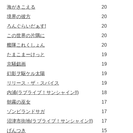
海がきこえる
20
境界の彼方
20
ろんぐらいだぁす!
20
この世界の片隅に
20
艦隊これくしょん
20
たまこまーけっと
19
京騒戯画
19
幻影ヲ駆ケル太陽
19
リリース・ザ・スパイス
19
内浦(ラブライブ！サンシャイン!!)
18
朝霧の巫女
17
ゾンビランドサガ
17
沼津市街地(ラブライブ！サンシャイン!!)
17
げんつき
15