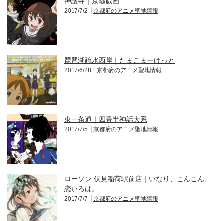
神護寺｜京騒戯画
2017/7/2
京都府のアニメ聖地情報
琵琶湖疏水西岸｜たまこまーけっと
2017/6/28
京都府のアニメ聖地情報
東一条通｜四畳半神話大系
2017/7/5
京都府のアニメ聖地情報
ローソン 伏見稲荷駅前店｜いなり、こんこん、
恋いろは。
2017/7/7
京都府のアニメ聖地情報