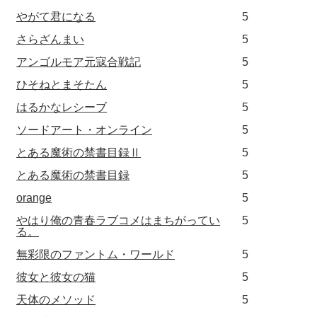
やがて君になる
5
さらざんまい
5
アンゴルモア元寇合戦記
5
ひそねとまそたん
5
はるかなレシーブ
5
ソードアート・オンライン
5
とある魔術の禁書目録Ⅱ
5
とある魔術の禁書目録
5
orange
5
やはり俺の青春ラブコメはまちがってい
5
る。
無彩限のファントム・ワールド
5
彼女と彼女の猫
5
天体のメソッド
5