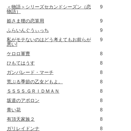
＜物語＞シリーズセカンドシーズン（恋
9
物語）
姫さま狸の恋算用
9
ふらいんぐうぃっち
9
私がモテないのはどう考えてもお前らが
9
悪い!
ケロロ軍曹
8
ひもてはうす
8
ガンパレード・マーチ
8
荒ぶる季節の乙女どもよ。
8
ＳＳＳＳ.ＧＲＩＤＭＡＮ
8
坂道のアポロン
8
青い花
8
有頂天家族２
8
ガリレイドンナ
8