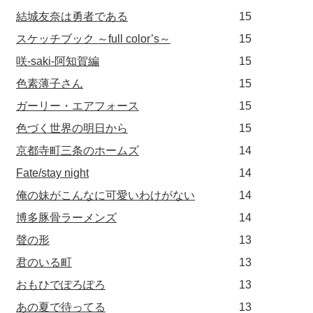
結城友奈は勇者である
15
スケッチブック ～full color’s～
15
咲-saki-阿知賀編
15
色素薄子さん
15
ガーリー・エアフォース
15
色づく世界の明日から
15
京都寺町三条のホームズ
14
Fate/stay night
14
俺の妹がこんなに可愛いわけがない
14
博多豚骨ラーメンズ
14
聲の形
13
君のいる町
13
おもひでぽろぽろ
13
あの夏で待ってる
13