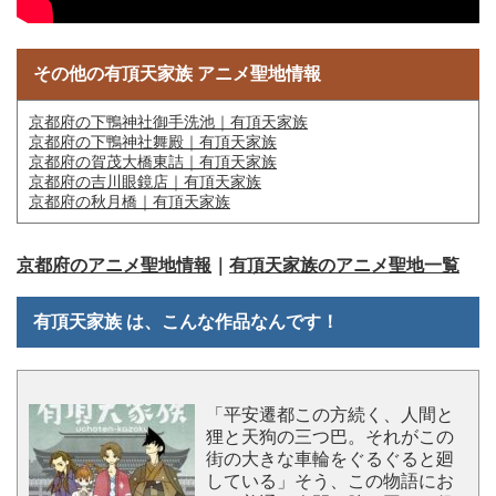
その他の有頂天家族 アニメ聖地情報
京都府の下鴨神社御手洗池｜有頂天家族
京都府の下鴨神社舞殿｜有頂天家族
京都府の賀茂大橋東詰｜有頂天家族
京都府の吉川眼鏡店｜有頂天家族
京都府の秋月橋｜有頂天家族
京都府のアニメ聖地情報
｜
有頂天家族のアニメ聖地一覧
有頂天家族 は、こんな作品なんです！
「平安遷都この方続く、人間と
狸と天狗の三つ巴。それがこの
街の大きな車輪をぐるぐると廻
している」そう、この物語にお