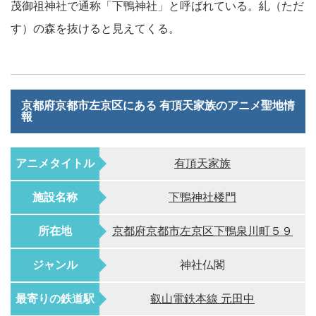
茂御祖神社で通称「下鴨神社」と呼ばれている。糺（ただ
す）の森を抜けると見えてくる。
京都府京都市左京区にある 有頂天家族のアニメ聖地情
報
アニメタイトル
有頂天家族
施設名称
下鴨神社楼門
所在地
京都府京都市左京区下鴨泉川町５９
ジャンル
神社仏閣
最寄りの鉄道駅
叡山電鉄本線 元田中