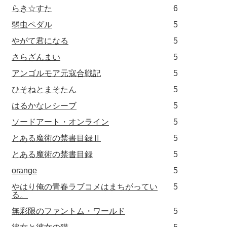
らき☆すた
6
弱虫ペダル
5
やがて君になる
5
さらざんまい
5
アンゴルモア元寇合戦記
5
ひそねとまそたん
5
はるかなレシーブ
5
ソードアート・オンライン
5
とある魔術の禁書目録Ⅱ
5
とある魔術の禁書目録
5
orange
5
やはり俺の青春ラブコメはまちがってい
5
る。
無彩限のファントム・ワールド
5