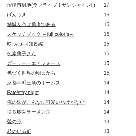
沼津市街地(ラブライブ！サンシャイン!!)
17
げんつき
15
結城友奈は勇者である
15
スケッチブック ～full color’s～
15
咲-saki-阿知賀編
15
色素薄子さん
15
ガーリー・エアフォース
15
色づく世界の明日から
15
京都寺町三条のホームズ
14
Fate/stay night
14
俺の妹がこんなに可愛いわけがない
14
博多豚骨ラーメンズ
14
聲の形
13
君のいる町
13