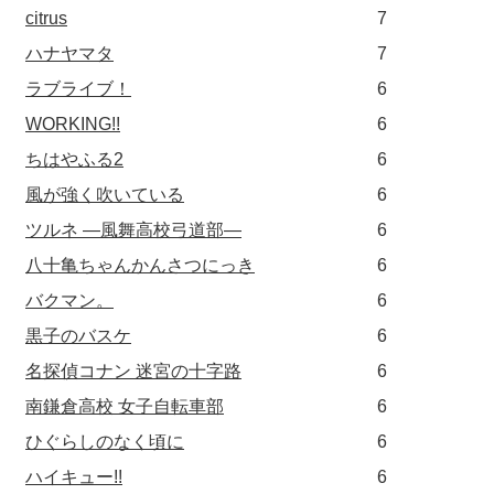
citrus
7
ハナヤマタ
7
ラブライブ！
6
WORKING!!
6
ちはやふる2
6
風が強く吹いている
6
ツルネ ―風舞高校弓道部―
6
八十亀ちゃんかんさつにっき
6
バクマン。
6
黒子のバスケ
6
名探偵コナン 迷宮の十字路
6
南鎌倉高校 女子自転車部
6
ひぐらしのなく頃に
6
ハイキュー!!
6