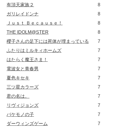
有頂天家族２
8
ガリレイドンナ
8
Ｊｕｓｔ Ｂｅｃａｕｓｅ！
8
THE IDOLM@STER
8
櫻子さんの足下には死体が埋まっている
7
ふたりはミルキィホームズ
7
はたらく魔王さま！
7
電波女と青春男
7
夏色キセキ
7
三ツ星カラーズ
7
君の名は。
7
リヴィジョンズ
7
バケモノの子
7
ダーウィンズゲーム
7