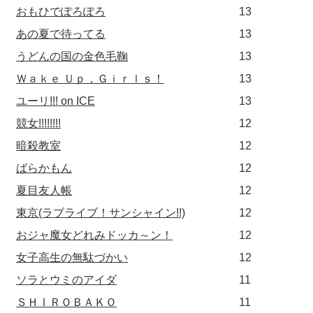
おもひでぽろぽろ
13
あの夏で待ってる
13
うどんの国の金色毛鞠
13
Ｗａｋｅ Ｕｐ，Ｇｉｒｌｓ！
13
ユーリ!!! on ICE
13
競女!!!!!!!!
12
暗殺教室
12
ばらかもん
12
夏目友人帳
12
東京(ラブライブ！サンシャイン!!)
12
おジャ魔女どれみドッカ～ン！
12
女子高生の無駄づかい
12
ソラとウミのアイダ
11
ＳＨＩＲＯＢＡＫＯ
11