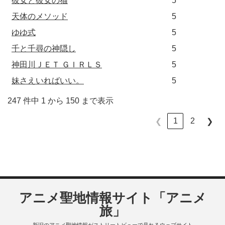
彼女と彼女の猫
5
天体のメソッド
5
ゆゆ式
5
千と千尋の神隠し
5
神田川ＪＥＴ ＧＩＲＬＳ
5
妹さえいればいい。
5
247 件中 1 から 150 まで表示
1
2
❮
❯
アニメ聖地情報サイト「アニメ
旅」