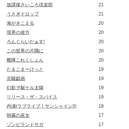
放課後さいころ倶楽部
21
うさぎドロップ
21
海がきこえる
20
境界の彼方
20
ろんぐらいだぁす!
20
この世界の片隅に
20
艦隊これくしょん
20
たまこまーけっと
19
京騒戯画
19
幻影ヲ駆ケル太陽
19
リリース・ザ・スパイス
19
内浦(ラブライブ！サンシャイン!!)
18
朝霧の巫女
17
ゾンビランドサガ
17