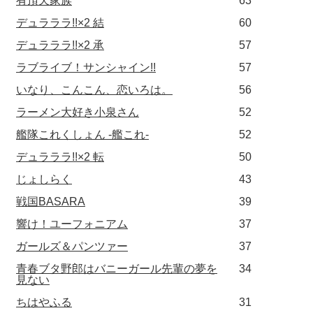
有頂天家族
63
デュラララ!!×2 結
60
デュラララ!!×2 承
57
ラブライブ！サンシャイン!!
57
いなり、こんこん、恋いろは。
56
ラーメン大好き小泉さん
52
艦隊これくしょん -艦これ-
52
デュラララ!!×2 転
50
じょしらく
43
戦国BASARA
39
響け！ユーフォニアム
37
ガールズ＆パンツァー
37
青春ブタ野郎はバニーガール先輩の夢を
34
見ない
ちはやふる
31