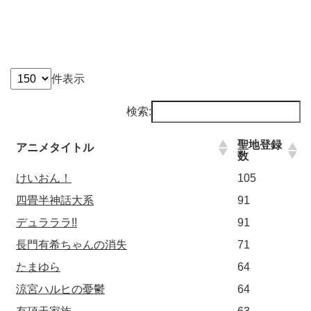
件表示
検索:
聖地登録
アニメタイトル
数
けいおん！
105
四畳半神話大系
91
デュラララ!!
91
長門有希ちゃんの消失
71
たまゆら
64
涼宮ハルヒの憂鬱
64