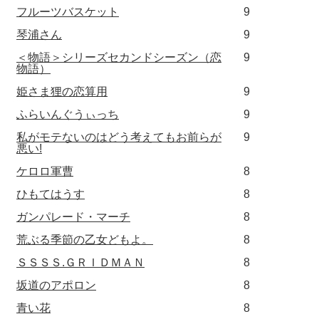
フルーツバスケット
9
琴浦さん
9
＜物語＞シリーズセカンドシーズン（恋
9
物語）
姫さま狸の恋算用
9
ふらいんぐうぃっち
9
私がモテないのはどう考えてもお前らが
9
悪い!
ケロロ軍曹
8
ひもてはうす
8
ガンパレード・マーチ
8
荒ぶる季節の乙女どもよ。
8
ＳＳＳＳ.ＧＲＩＤＭＡＮ
8
坂道のアポロン
8
青い花
8