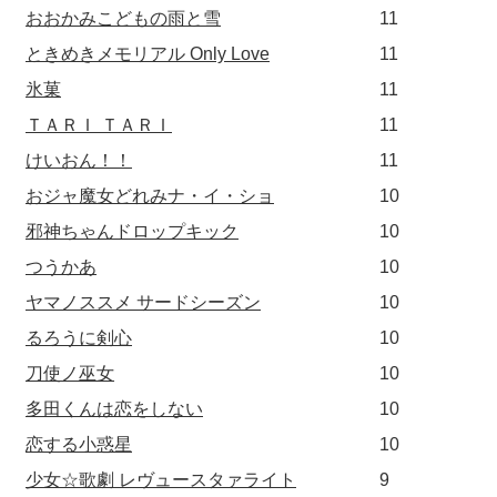
おおかみこどもの雨と雪
11
ときめきメモリアル Only Love
11
氷菓
11
ＴＡＲＩ ＴＡＲＩ
11
けいおん！！
11
おジャ魔女どれみナ・イ・ショ
10
邪神ちゃんドロップキック
10
つうかあ
10
ヤマノススメ サードシーズン
10
るろうに剣心
10
刀使ノ巫女
10
多田くんは恋をしない
10
恋する小惑星
10
少女☆歌劇 レヴュースタァライト
9