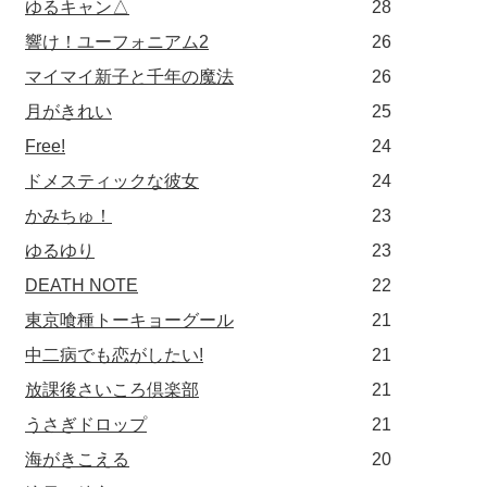
ゆるキャン△
28
響け！ユーフォニアム2
26
マイマイ新子と千年の魔法
26
月がきれい
25
Free!
24
ドメスティックな彼女
24
かみちゅ！
23
ゆるゆり
23
DEATH NOTE
22
東京喰種トーキョーグール
21
中二病でも恋がしたい!
21
放課後さいころ倶楽部
21
うさぎドロップ
21
海がきこえる
20