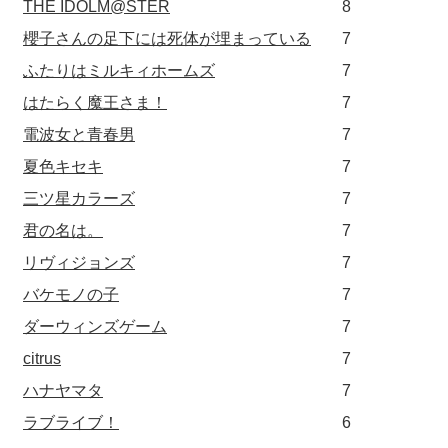
THE IDOLM@STER
8
櫻子さんの足下には死体が埋まっている
7
ふたりはミルキィホームズ
7
はたらく魔王さま！
7
電波女と青春男
7
夏色キセキ
7
三ツ星カラーズ
7
君の名は。
7
リヴィジョンズ
7
バケモノの子
7
ダーウィンズゲーム
7
citrus
7
ハナヤマタ
7
ラブライブ！
6