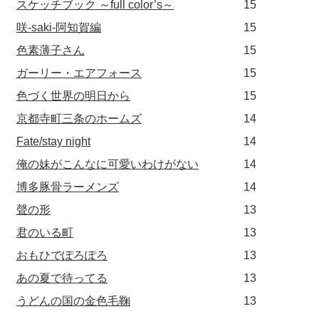
スケッチブック ～full color’s～
15
咲-saki-阿知賀編
15
色素薄子さん
15
ガーリー・エアフォース
15
色づく世界の明日から
15
京都寺町三条のホームズ
14
Fate/stay night
14
俺の妹がこんなに可愛いわけがない
14
博多豚骨ラーメンズ
14
聲の形
13
君のいる町
13
おもひでぽろぽろ
13
あの夏で待ってる
13
うどんの国の金色毛鞠
13