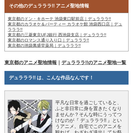
その他のデュラララ!! アニメ聖地情報
東京都のドン・キホーテ 池袋東口駅前店｜デュラララ!!
東京都のカラオケ＆パーティー カラオケ館 池袋西口店｜デュ
ラララ!!
東京都の三菱東京UFJ銀行 西池袋支店｜デュラララ!!
東京都のロマンス通り入り口｜デュラララ!!
東京都の池袋萬盛堂薬局｜デュラララ!!
東京都のアニメ聖地情報
｜
デュラララ!!のアニメ聖地一覧
デュラララ!! は、こんな作品なんです！
平凡な日常を過ごしていると、
ふと非日常に身を置きたくなり
ませんか？そんな時にうってつ
けなのが『 デュラララ!! 』とい
うアニメ。自宅でこのアニメを
観れば、わざわざ遠出してお祭