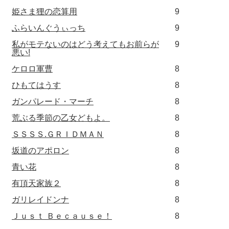
姫さま狸の恋算用
9
ふらいんぐうぃっち
9
私がモテないのはどう考えてもお前らが
9
悪い!
ケロロ軍曹
8
ひもてはうす
8
ガンパレード・マーチ
8
荒ぶる季節の乙女どもよ。
8
ＳＳＳＳ.ＧＲＩＤＭＡＮ
8
坂道のアポロン
8
青い花
8
有頂天家族２
8
ガリレイドンナ
8
Ｊｕｓｔ Ｂｅｃａｕｓｅ！
8