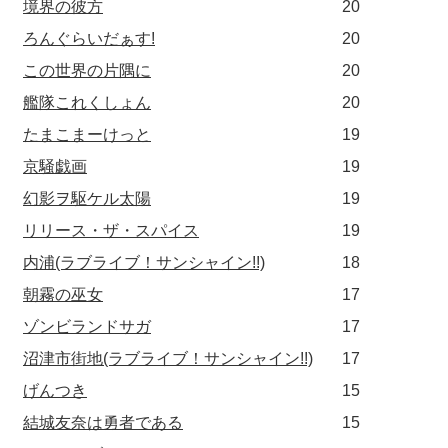
境界の彼方
20
ろんぐらいだぁす!
20
この世界の片隅に
20
艦隊これくしょん
20
たまこまーけっと
19
京騒戯画
19
幻影ヲ駆ケル太陽
19
リリース・ザ・スパイス
19
内浦(ラブライブ！サンシャイン!!)
18
朝霧の巫女
17
ゾンビランドサガ
17
沼津市街地(ラブライブ！サンシャイン!!)
17
げんつき
15
結城友奈は勇者である
15