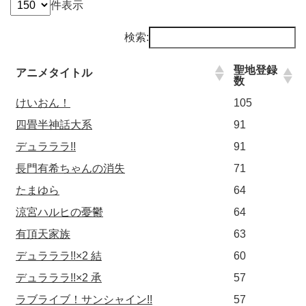
件表示
検索:
聖地登録
アニメタイトル
数
けいおん！
105
四畳半神話大系
91
デュラララ!!
91
長門有希ちゃんの消失
71
たまゆら
64
涼宮ハルヒの憂鬱
64
有頂天家族
63
デュラララ!!×2 結
60
デュラララ!!×2 承
57
ラブライブ！サンシャイン!!
57