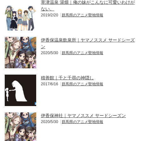
草津温泉 湯畑｜俺の妹がこんなに可愛いわけが
ない。
2019/2/20
群馬県のアニメ聖地情報
伊香保温泉飲泉所｜ヤマノススメ サードシーズ
ン
2020/5/30
群馬県のアニメ聖地情報
積善館｜千と千尋の神隠し
2017/6/16
群馬県のアニメ聖地情報
伊香保神社｜ヤマノススメ サードシーズン
2020/5/30
群馬県のアニメ聖地情報