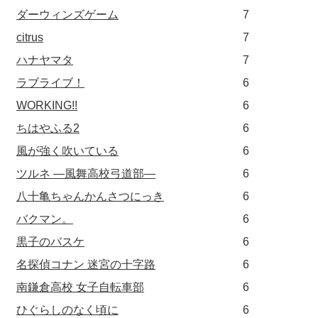
ダーウィンズゲーム
7
citrus
7
ハナヤマタ
7
ラブライブ！
6
WORKING!!
6
ちはやふる2
6
風が強く吹いている
6
ツルネ ―風舞高校弓道部―
6
八十亀ちゃんかんさつにっき
6
バクマン。
6
黒子のバスケ
6
名探偵コナン 迷宮の十字路
6
南鎌倉高校 女子自転車部
6
ひぐらしのなく頃に
6