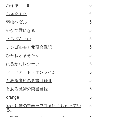
ハイキュー!!
6
らき☆すた
6
弱虫ペダル
5
やがて君になる
5
さらざんまい
5
アンゴルモア元寇合戦記
5
ひそねとまそたん
5
はるかなレシーブ
5
ソードアート・オンライン
5
とある魔術の禁書目録Ⅱ
5
とある魔術の禁書目録
5
orange
5
やはり俺の青春ラブコメはまちがってい
5
る。