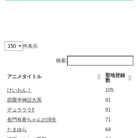
件表示
検索:
聖地登録
アニメタイトル
数
けいおん！
105
四畳半神話大系
91
デュラララ!!
91
長門有希ちゃんの消失
71
たまゆら
64