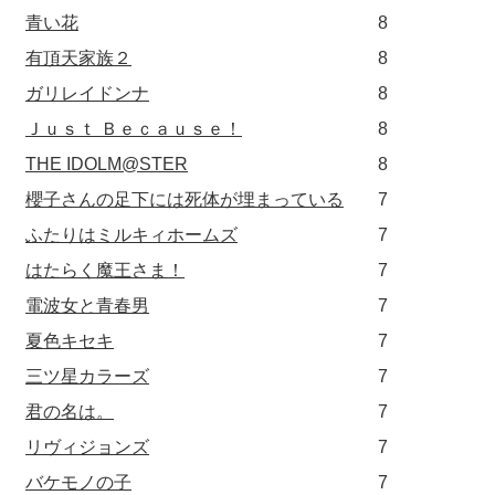
青い花
8
有頂天家族２
8
ガリレイドンナ
8
Ｊｕｓｔ Ｂｅｃａｕｓｅ！
8
THE IDOLM@STER
8
櫻子さんの足下には死体が埋まっている
7
ふたりはミルキィホームズ
7
はたらく魔王さま！
7
電波女と青春男
7
夏色キセキ
7
三ツ星カラーズ
7
君の名は。
7
リヴィジョンズ
7
バケモノの子
7