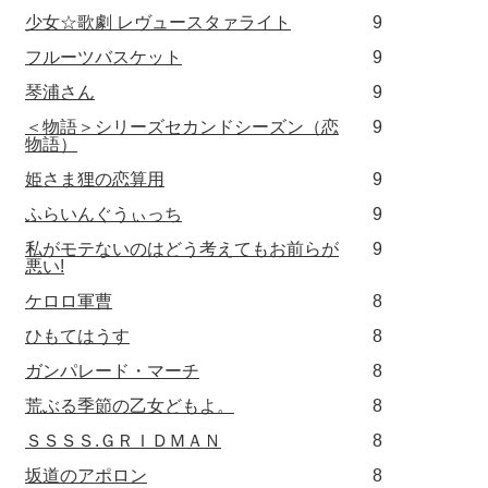
少女☆歌劇 レヴュースタァライト
9
フルーツバスケット
9
琴浦さん
9
＜物語＞シリーズセカンドシーズン（恋
9
物語）
姫さま狸の恋算用
9
ふらいんぐうぃっち
9
私がモテないのはどう考えてもお前らが
9
悪い!
ケロロ軍曹
8
ひもてはうす
8
ガンパレード・マーチ
8
荒ぶる季節の乙女どもよ。
8
ＳＳＳＳ.ＧＲＩＤＭＡＮ
8
坂道のアポロン
8