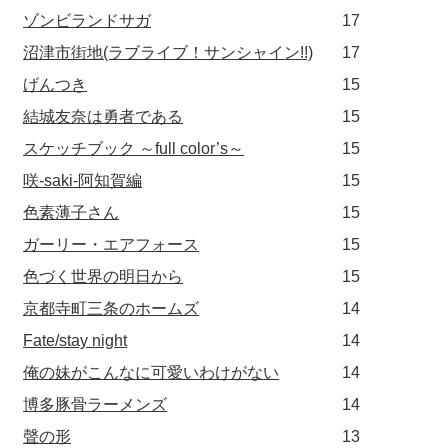
ゾンビランドサガ
17
沼津市街地(ラブライブ！サンシャイン!!)
17
げんつき
15
結城友奈は勇者である
15
スケッチブック ～full color’s～
15
咲-saki-阿知賀編
15
色素薄子さん
15
ガーリー・エアフォース
15
色づく世界の明日から
15
京都寺町三条のホームズ
14
Fate/stay night
14
俺の妹がこんなに可愛いわけがない
14
博多豚骨ラーメンズ
14
聲の形
13