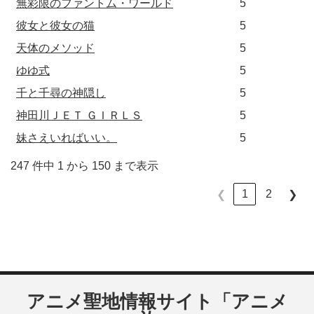
無彩限のファントム・ワールド
5
彼女と彼女の猫
5
天体のメソッド
5
ゆゆ式
5
千と千尋の神隠し
5
神田川ＪＥＴ ＧＩＲＬＳ
5
妹さえいればいい。
5
247 件中 1 から 150 まで表示
1
2
❮
❯
アニメ聖地情報サイト「アニメ