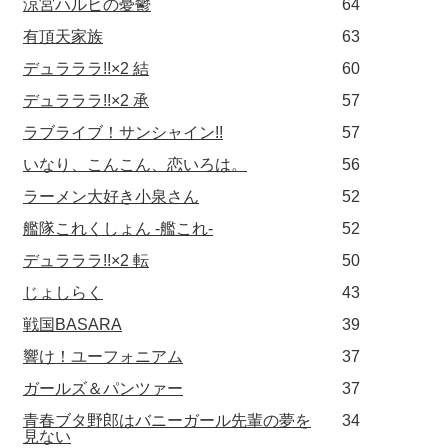
涼宮ハルヒの憂鬱
64
有頂天家族
63
デュラララ!!×2 結
60
デュラララ!!×2 承
57
ラブライブ！サンシャイン!!
57
いなり、こんこん、恋いろは。
56
ラーメン大好き小泉さん
52
艦隊これくしょん -艦これ-
52
デュラララ!!×2 転
50
じょしらく
43
戦国BASARA
39
響け！ユーフォニアム
37
ガールズ＆パンツァー
37
青春ブタ野郎はバニーガール先輩の夢を
34
見ない