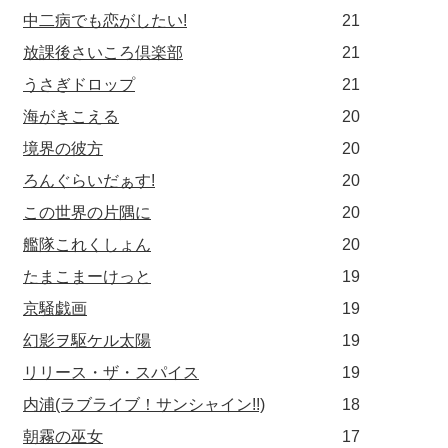
中二病でも恋がしたい!
21
放課後さいころ倶楽部
21
うさぎドロップ
21
海がきこえる
20
境界の彼方
20
ろんぐらいだぁす!
20
この世界の片隅に
20
艦隊これくしょん
20
たまこまーけっと
19
京騒戯画
19
幻影ヲ駆ケル太陽
19
リリース・ザ・スパイス
19
内浦(ラブライブ！サンシャイン!!)
18
朝霧の巫女
17