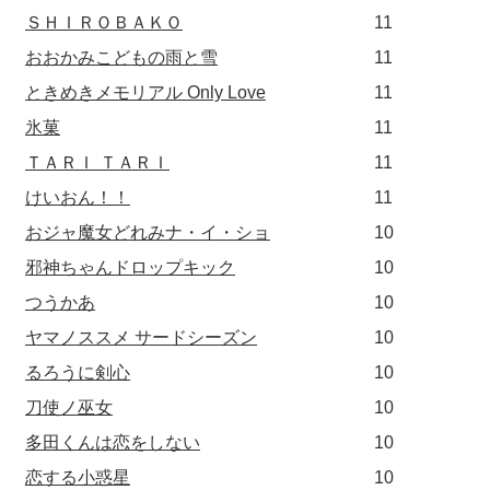
ＳＨＩＲＯＢＡＫＯ
11
おおかみこどもの雨と雪
11
ときめきメモリアル Only Love
11
氷菓
11
ＴＡＲＩ ＴＡＲＩ
11
けいおん！！
11
おジャ魔女どれみナ・イ・ショ
10
邪神ちゃんドロップキック
10
つうかあ
10
ヤマノススメ サードシーズン
10
るろうに剣心
10
刀使ノ巫女
10
多田くんは恋をしない
10
恋する小惑星
10