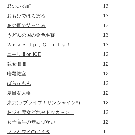
君のいる町
13
おもひでぽろぽろ
13
あの夏で待ってる
13
うどんの国の金色毛鞠
13
Ｗａｋｅ Ｕｐ，Ｇｉｒｌｓ！
13
ユーリ!!! on ICE
13
競女!!!!!!!!
12
暗殺教室
12
ばらかもん
12
夏目友人帳
12
東京(ラブライブ！サンシャイン!!)
12
おジャ魔女どれみドッカ～ン！
12
女子高生の無駄づかい
12
ソラとウミのアイダ
11