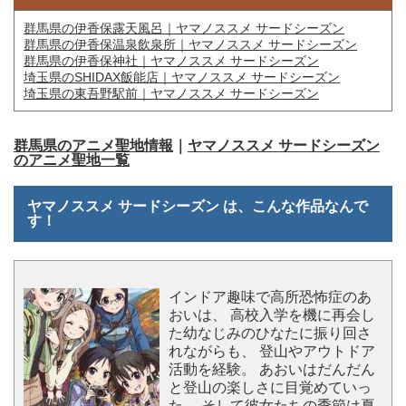
群馬県の伊香保露天風呂｜ヤマノススメ サードシーズン
群馬県の伊香保温泉飲泉所｜ヤマノススメ サードシーズン
群馬県の伊香保神社｜ヤマノススメ サードシーズン
埼玉県のSHIDAX飯能店｜ヤマノススメ サードシーズン
埼玉県の東吾野駅前｜ヤマノススメ サードシーズン
群馬県のアニメ聖地情報
｜
ヤマノススメ サードシーズン
のアニメ聖地一覧
ヤマノススメ サードシーズン は、こんな作品なんで
す！
インドア趣味で高所恐怖症のあ
おいは、 高校入学を機に再会し
た幼なじみのひなたに振り回さ
れながらも、 登山やアウトドア
活動を経験。 あおいはだんだん
と登山の楽しさに目覚めていっ
た。 そして彼女たちの季節は夏