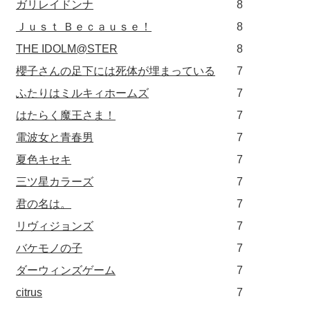
ガリレイドンナ
8
Ｊｕｓｔ Ｂｅｃａｕｓｅ！
8
THE IDOLM@STER
8
櫻子さんの足下には死体が埋まっている
7
ふたりはミルキィホームズ
7
はたらく魔王さま！
7
電波女と青春男
7
夏色キセキ
7
三ツ星カラーズ
7
君の名は。
7
リヴィジョンズ
7
バケモノの子
7
ダーウィンズゲーム
7
citrus
7