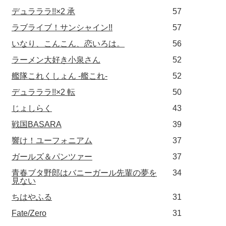
デュラララ!!×2 承
57
ラブライブ！サンシャイン!!
57
いなり、こんこん、恋いろは。
56
ラーメン大好き小泉さん
52
艦隊これくしょん -艦これ-
52
デュラララ!!×2 転
50
じょしらく
43
戦国BASARA
39
響け！ユーフォニアム
37
ガールズ＆パンツァー
37
青春ブタ野郎はバニーガール先輩の夢を
34
見ない
ちはやふる
31
Fate/Zero
31