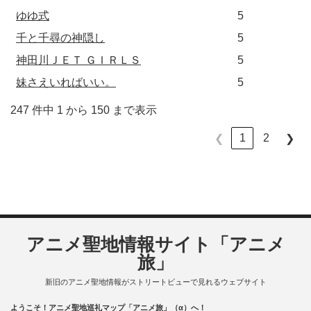
ゆゆ式
5
千と千尋の神隠し
5
神田川ＪＥＴ ＧＩＲＬＳ
5
妹さえいればいい。
5
247 件中 1 から 150 まで表示
1
2
❮
❯
アニメ聖地情報サイト「アニメ
旅」
新旧のアニメ聖地情報がストリートビューで見れるウェブサイト
ようこそ！アニメ聖地巡礼マップ「アニメ旅」（α）へ！