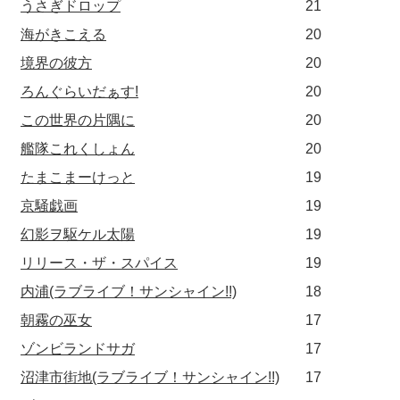
うさぎドロップ
21
海がきこえる
20
境界の彼方
20
ろんぐらいだぁす!
20
この世界の片隅に
20
艦隊これくしょん
20
たまこまーけっと
19
京騒戯画
19
幻影ヲ駆ケル太陽
19
リリース・ザ・スパイス
19
内浦(ラブライブ！サンシャイン!!)
18
朝霧の巫女
17
ゾンビランドサガ
17
沼津市街地(ラブライブ！サンシャイン!!)
17