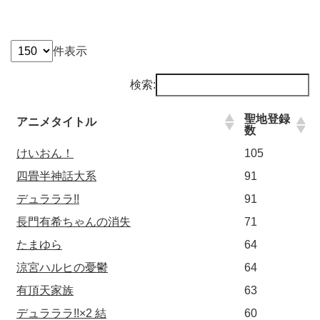
件表示
検索:
聖地登録
アニメタイトル
数
けいおん！
105
四畳半神話大系
91
デュラララ!!
91
長門有希ちゃんの消失
71
たまゆら
64
涼宮ハルヒの憂鬱
64
有頂天家族
63
デュラララ!!×2 結
60