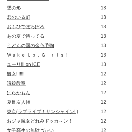
聲の形
13
君のいる町
13
おもひでぽろぽろ
13
あの夏で待ってる
13
うどんの国の金色毛鞠
13
Ｗａｋｅ Ｕｐ，Ｇｉｒｌｓ！
13
ユーリ!!! on ICE
13
競女!!!!!!!!
12
暗殺教室
12
ばらかもん
12
夏目友人帳
12
東京(ラブライブ！サンシャイン!!)
12
おジャ魔女どれみドッカ～ン！
12
女子高生の無駄づかい
12