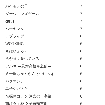
バケモノの子
7
ダーウィンズゲーム
7
citrus
7
ハナヤマタ
7
ラブライブ！
6
WORKING!!
6
ちはやふる2
6
風が強く吹いている
6
ツルネ ―風舞高校弓道部―
6
八十亀ちゃんかんさつにっき
6
バクマン。
6
黒子のバスケ
6
名探偵コナン 迷宮の十字路
6
南鎌倉高校 女子自転車部
6