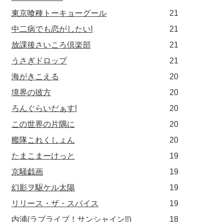
東京喰種トーキョーグール
21
中二病でも恋がしたい!
21
放課後さいころ倶楽部
21
うさぎドロップ
21
海がきこえる
20
境界の彼方
20
ろんぐらいだぁす!
20
この世界の片隅に
20
艦隊これくしょん
20
たまこまーけっと
19
京騒戯画
19
幻影ヲ駆ケル太陽
19
リリース・ザ・スパイス
19
内浦(ラブライブ！サンシャイン!!)
18