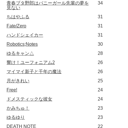
青春ブタ野郎はバニーガール先輩の夢を
34
見ない
ちはやふる
31
Fate/Zero
31
ハンドシェイカー
31
Robotics;Notes
30
ゆるキャン△
28
響け！ユーフォニアム2
26
マイマイ新子と千年の魔法
26
月がきれい
25
Free!
24
ドメスティックな彼女
24
かみちゅ！
23
ゆるゆり
23
DEATH NOTE
22