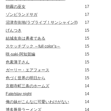
朝霧の巫女
17
ゾンビランドサガ
17
沼津市街地(ラブライブ！サンシャイン!!)
17
げんつき
15
結城友奈は勇者である
15
スケッチブック ～full color’s～
15
咲-saki-阿知賀編
15
色素薄子さん
15
ガーリー・エアフォース
15
色づく世界の明日から
15
京都寺町三条のホームズ
14
Fate/stay night
14
俺の妹がこんなに可愛いわけがない
14
博多豚骨ラーメンズ
14