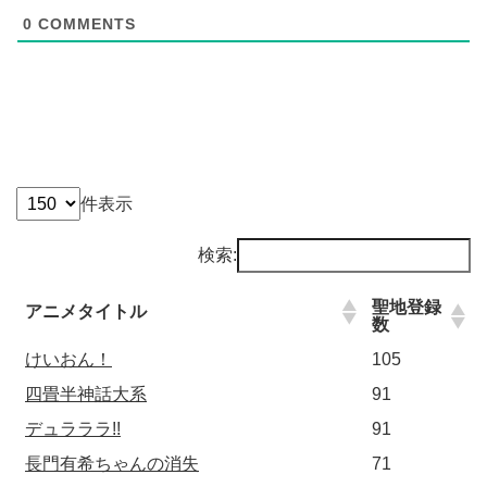
0
COMMENTS
件表示
検索:
聖地登録
アニメタイトル
数
けいおん！
105
四畳半神話大系
91
デュラララ!!
91
長門有希ちゃんの消失
71