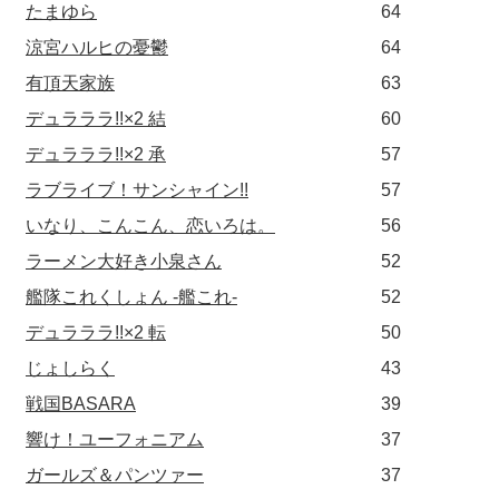
たまゆら
64
涼宮ハルヒの憂鬱
64
有頂天家族
63
デュラララ!!×2 結
60
デュラララ!!×2 承
57
ラブライブ！サンシャイン!!
57
いなり、こんこん、恋いろは。
56
ラーメン大好き小泉さん
52
艦隊これくしょん -艦これ-
52
デュラララ!!×2 転
50
じょしらく
43
戦国BASARA
39
響け！ユーフォニアム
37
ガールズ＆パンツァー
37