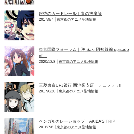
銀杏のガードレール｜青の祓魔師
2017/9/7
東京都のアニメ聖地情報
東京国際フォーラム｜咲-Saki-阿知賀編 episode
of…
2020/12/8
東京都のアニメ聖地情報
三菱東京UFJ銀行 西池袋支店｜デュラララ!!
2017/6/20
東京都のアニメ聖地情報
ベンガルカレーショップ｜AKIBA’S TRIP
2018/7/8
東京都のアニメ聖地情報