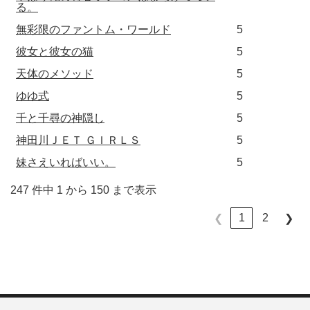
る。
無彩限のファントム・ワールド
5
彼女と彼女の猫
5
天体のメソッド
5
ゆゆ式
5
千と千尋の神隠し
5
神田川ＪＥＴ ＧＩＲＬＳ
5
妹さえいればいい。
5
247 件中 1 から 150 まで表示
1
2
❮
❯