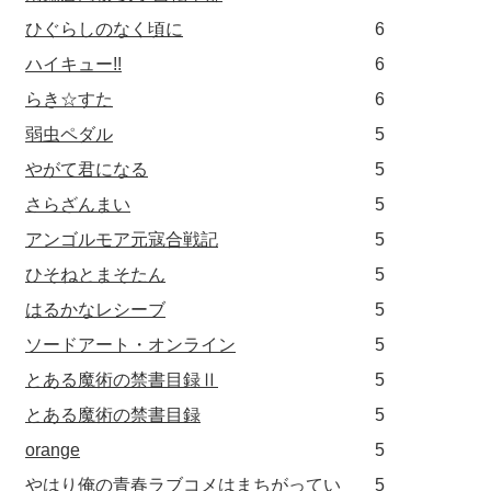
ひぐらしのなく頃に
6
ハイキュー!!
6
らき☆すた
6
弱虫ペダル
5
やがて君になる
5
さらざんまい
5
アンゴルモア元寇合戦記
5
ひそねとまそたん
5
はるかなレシーブ
5
ソードアート・オンライン
5
とある魔術の禁書目録Ⅱ
5
とある魔術の禁書目録
5
orange
5
やはり俺の青春ラブコメはまちがってい
5