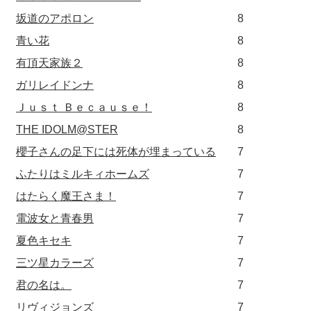
坂道のアポロン
8
青い花
8
有頂天家族２
8
ガリレイドンナ
8
Ｊｕｓｔ Ｂｅｃａｕｓｅ！
8
THE IDOLM@STER
8
櫻子さんの足下には死体が埋まっている
7
ふたりはミルキィホームズ
7
はたらく魔王さま！
7
電波女と青春男
7
夏色キセキ
7
三ツ星カラーズ
7
君の名は。
7
リヴィジョンズ
7