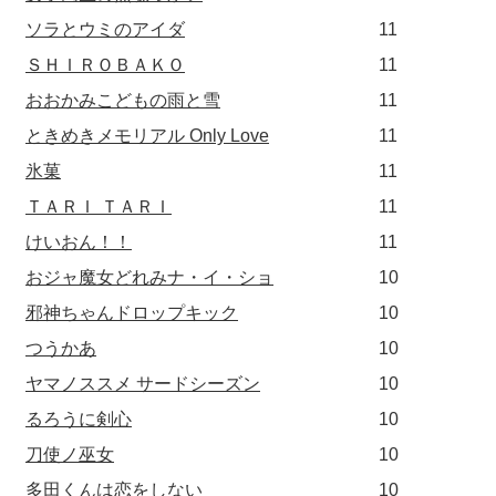
ソラとウミのアイダ
11
ＳＨＩＲＯＢＡＫＯ
11
おおかみこどもの雨と雪
11
ときめきメモリアル Only Love
11
氷菓
11
ＴＡＲＩ ＴＡＲＩ
11
けいおん！！
11
おジャ魔女どれみナ・イ・ショ
10
邪神ちゃんドロップキック
10
つうかあ
10
ヤマノススメ サードシーズン
10
るろうに剣心
10
刀使ノ巫女
10
多田くんは恋をしない
10