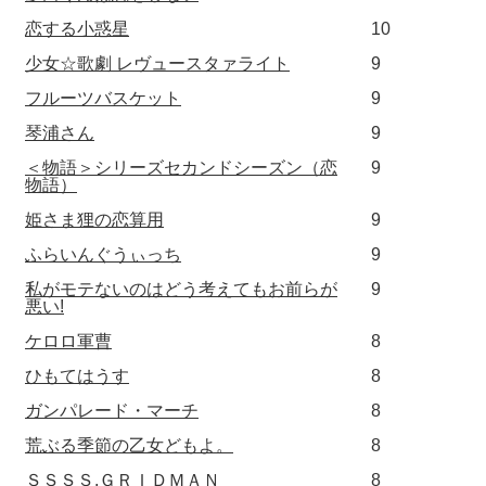
恋する小惑星
10
少女☆歌劇 レヴュースタァライト
9
フルーツバスケット
9
琴浦さん
9
＜物語＞シリーズセカンドシーズン（恋
9
物語）
姫さま狸の恋算用
9
ふらいんぐうぃっち
9
私がモテないのはどう考えてもお前らが
9
悪い!
ケロロ軍曹
8
ひもてはうす
8
ガンパレード・マーチ
8
荒ぶる季節の乙女どもよ。
8
ＳＳＳＳ.ＧＲＩＤＭＡＮ
8