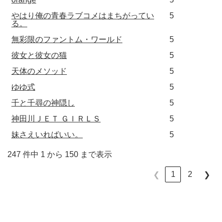
やはり俺の青春ラブコメはまちがってい
5
る。
無彩限のファントム・ワールド
5
彼女と彼女の猫
5
天体のメソッド
5
ゆゆ式
5
千と千尋の神隠し
5
神田川ＪＥＴ ＧＩＲＬＳ
5
妹さえいればいい。
5
247 件中 1 から 150 まで表示
1
2
❮
❯