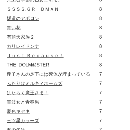
ＳＳＳＳ.ＧＲＩＤＭＡＮ
8
坂道のアポロン
8
青い花
8
有頂天家族２
8
ガリレイドンナ
8
Ｊｕｓｔ Ｂｅｃａｕｓｅ！
8
THE IDOLM@STER
8
櫻子さんの足下には死体が埋まっている
7
ふたりはミルキィホームズ
7
はたらく魔王さま！
7
電波女と青春男
7
夏色キセキ
7
三ツ星カラーズ
7
君の名は。
7