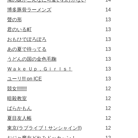
博多豚骨ラーメンズ
14
聲の形
13
君のいる町
13
おもひでぽろぽろ
13
あの夏で待ってる
13
うどんの国の金色毛鞠
13
Ｗａｋｅ Ｕｐ，Ｇｉｒｌｓ！
13
ユーリ!!! on ICE
13
競女!!!!!!!!
12
暗殺教室
12
ばらかもん
12
夏目友人帳
12
東京(ラブライブ！サンシャイン!!)
12
おジャ魔女どれみドッカ～ン！
12