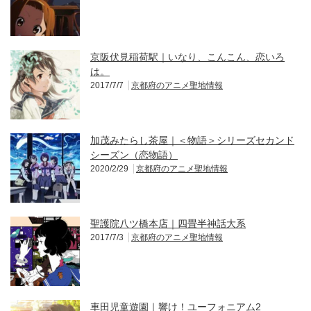
京阪伏見稲荷駅｜いなり、こんこん、恋いろ
は。
2017/7/7
京都府のアニメ聖地情報
加茂みたらし茶屋｜＜物語＞シリーズセカンド
シーズン（恋物語）
2020/2/29
京都府のアニメ聖地情報
聖護院八ツ橋本店｜四畳半神話大系
2017/7/3
京都府のアニメ聖地情報
車田児童遊園｜響け！ユーフォニアム2