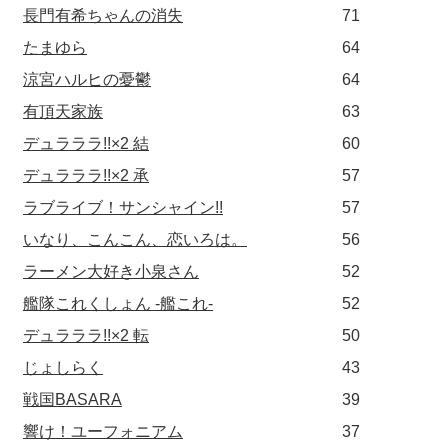
長門有希ちゃんの消失
71
たまゆら
64
涼宮ハルヒの憂鬱
64
有頂天家族
63
デュラララ!!×2 結
60
デュラララ!!×2 承
57
ラブライブ！サンシャイン!!
57
いなり、こんこん、恋いろは。
56
ラーメン大好き小泉さん
52
艦隊これくしょん -艦これ-
52
デュラララ!!×2 転
50
じょしらく
43
戦国BASARA
39
響け！ユーフォニアム
37