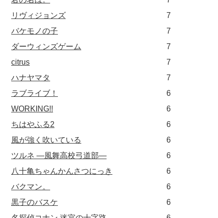
リヴィジョンズ
7
バケモノの子
7
ダーウィンズゲーム
7
citrus
7
ハナヤマタ
7
ラブライブ！
6
WORKING!!
6
ちはやふる2
6
風が強く吹いている
6
ツルネ ―風舞高校弓道部―
6
八十亀ちゃんかんさつにっき
6
バクマン。
6
黒子のバスケ
6
名探偵コナン 迷宮の十字路
6