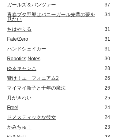
ガールズ＆パンツァー
37
青春ブタ野郎はバニーガール先輩の夢を
34
見ない
ちはやふる
31
Fate/Zero
31
ハンドシェイカー
31
Robotics;Notes
30
ゆるキャン△
28
響け！ユーフォニアム2
26
マイマイ新子と千年の魔法
26
月がきれい
25
Free!
24
ドメスティックな彼女
24
かみちゅ！
23
ゆるゆり
23