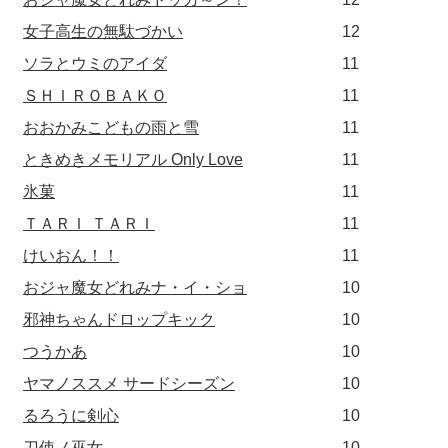
女子高生の無駄づかい
12
ソラとウミのアイダ
11
ＳＨＩＲＯＢＡＫＯ
11
おおかみこどもの雨と雪
11
ときめきメモリアル Only Love
11
氷菓
11
ＴＡＲＩ ＴＡＲＩ
11
けいおん！！
11
おジャ魔女どれみナ・イ・ショ
10
邪神ちゃんドロップキック
10
つうかあ
10
ヤマノススメ サードシーズン
10
るろうに剣心
10
刀使ノ巫女
10