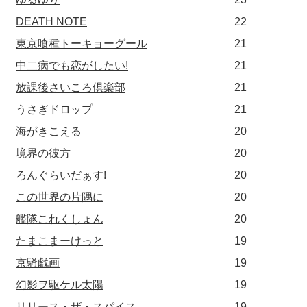
DEATH NOTE
22
東京喰種トーキョーグール
21
中二病でも恋がしたい!
21
放課後さいころ倶楽部
21
うさぎドロップ
21
海がきこえる
20
境界の彼方
20
ろんぐらいだぁす!
20
この世界の片隅に
20
艦隊これくしょん
20
たまこまーけっと
19
京騒戯画
19
幻影ヲ駆ケル太陽
19
リリース・ザ・スパイス
19