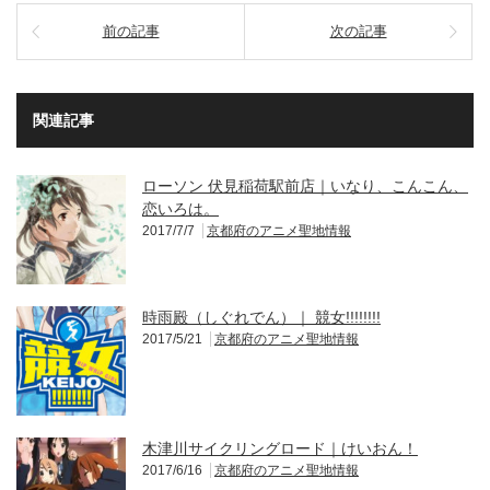
前の記事
次の記事
関連記事
ローソン 伏見稲荷駅前店｜いなり、こんこん、
恋いろは。
2017/7/7
京都府のアニメ聖地情報
時雨殿（しぐれでん）｜ 競女!!!!!!!!
2017/5/21
京都府のアニメ聖地情報
木津川サイクリングロード｜けいおん！
2017/6/16
京都府のアニメ聖地情報