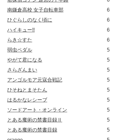
南鎌倉高校 女子自転車部
6
ひぐらしのなく頃に
6
ハイキュー!!
6
らき☆すた
6
弱虫ペダル
5
やがて君になる
5
さらざんまい
5
アンゴルモア元寇合戦記
5
ひそねとまそたん
5
はるかなレシーブ
5
ソードアート・オンライン
5
とある魔術の禁書目録Ⅱ
5
とある魔術の禁書目録
5
orange
5