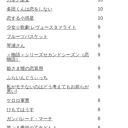
多田くんは恋をしない
10
恋する小惑星
10
少女☆歌劇 レヴュースタァライト
9
フルーツバスケット
9
琴浦さん
9
＜物語＞シリーズセカンドシーズン（恋
9
物語）
姫さま狸の恋算用
9
ふらいんぐうぃっち
9
私がモテないのはどう考えてもお前らが
9
悪い!
ケロロ軍曹
8
ひもてはうす
8
ガンパレード・マーチ
8
荒ぶる季節の乙女どもよ。
8