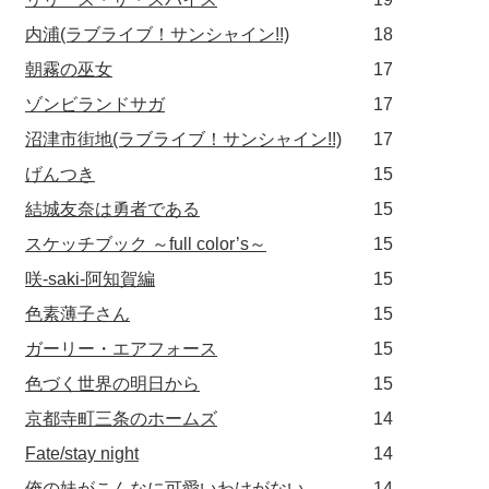
内浦(ラブライブ！サンシャイン!!)
18
朝霧の巫女
17
ゾンビランドサガ
17
沼津市街地(ラブライブ！サンシャイン!!)
17
げんつき
15
結城友奈は勇者である
15
スケッチブック ～full color’s～
15
咲-saki-阿知賀編
15
色素薄子さん
15
ガーリー・エアフォース
15
色づく世界の明日から
15
京都寺町三条のホームズ
14
Fate/stay night
14
俺の妹がこんなに可愛いわけがない
14