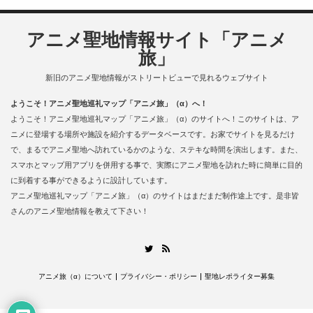
アニメ聖地情報サイト「アニメ
旅」
新旧のアニメ聖地情報がストリートビューで見れるウェブサイト
ようこそ！アニメ聖地巡礼マップ「アニメ旅」（α）へ！
ようこそ！アニメ聖地巡礼マップ「アニメ旅」（α）のサイトへ！このサイトは、ア
ニメに登場する場所や施設を紹介するデータベースです。お家でサイトを見るだけ
で、まるでアニメ聖地へ訪れているかのような、ステキな時間を演出します。また、
スマホとマップ用アプリを併用する事で、実際にアニメ聖地を訪れた時に簡単に目的
に到着する事ができるように設計しています。
アニメ聖地巡礼マップ「アニメ旅」（α）のサイトはまだまだ制作途上です。是非皆
さんのアニメ聖地情報を教えて下さい！
RSS
Twitter
アニメ旅（α）について
プライバシー・ポリシー
聖地レポライター募集