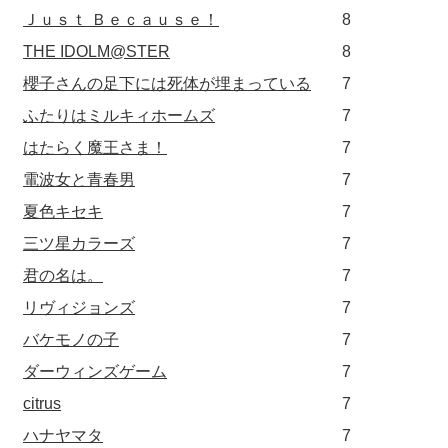
Ｊｕｓｔ Ｂｅｃａｕｓｅ！
8
THE IDOLM@STER
8
櫻子さんの足下には死体が埋まっている
7
ふたりはミルキィホームズ
7
はたらく魔王さま！
7
電波女と青春男
7
夏色キセキ
7
三ツ星カラーズ
7
君の名は。
7
リヴィジョンズ
7
バケモノの子
7
ダーウィンズゲーム
7
citrus
7
ハナヤマタ
7