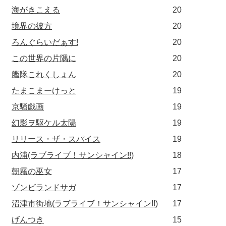
海がきこえる
20
境界の彼方
20
ろんぐらいだぁす!
20
この世界の片隅に
20
艦隊これくしょん
20
たまこまーけっと
19
京騒戯画
19
幻影ヲ駆ケル太陽
19
リリース・ザ・スパイス
19
内浦(ラブライブ！サンシャイン!!)
18
朝霧の巫女
17
ゾンビランドサガ
17
沼津市街地(ラブライブ！サンシャイン!!)
17
げんつき
15