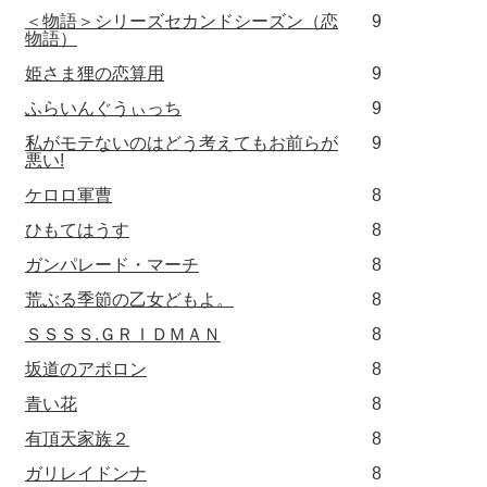
＜物語＞シリーズセカンドシーズン（恋
9
物語）
姫さま狸の恋算用
9
ふらいんぐうぃっち
9
私がモテないのはどう考えてもお前らが
9
悪い!
ケロロ軍曹
8
ひもてはうす
8
ガンパレード・マーチ
8
荒ぶる季節の乙女どもよ。
8
ＳＳＳＳ.ＧＲＩＤＭＡＮ
8
坂道のアポロン
8
青い花
8
有頂天家族２
8
ガリレイドンナ
8