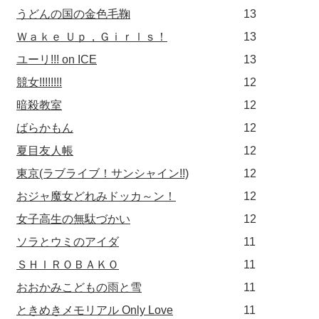
うどんの国の金色毛鞠
13
Ｗａｋｅ Ｕｐ，Ｇｉｒｌｓ！
13
ユーリ!!! on ICE
13
競女!!!!!!!!
12
暗殺教室
12
ばらかもん
12
夏目友人帳
12
東京(ラブライブ！サンシャイン!!)
12
おジャ魔女どれみドッカ～ン！
12
女子高生の無駄づかい
12
ソラとウミのアイダ
11
ＳＨＩＲＯＢＡＫＯ
11
おおかみこどもの雨と雪
11
ときめきメモリアル Only Love
11