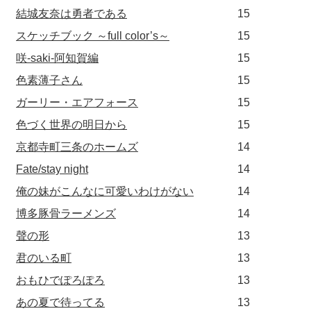
結城友奈は勇者である
15
スケッチブック ～full color’s～
15
咲-saki-阿知賀編
15
色素薄子さん
15
ガーリー・エアフォース
15
色づく世界の明日から
15
京都寺町三条のホームズ
14
Fate/stay night
14
俺の妹がこんなに可愛いわけがない
14
博多豚骨ラーメンズ
14
聲の形
13
君のいる町
13
おもひでぽろぽろ
13
あの夏で待ってる
13