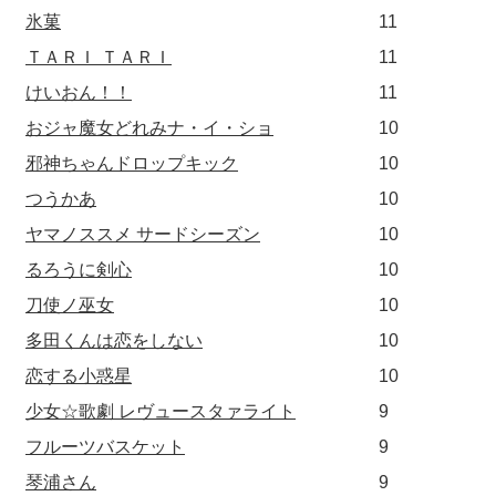
氷菓
11
ＴＡＲＩ ＴＡＲＩ
11
けいおん！！
11
おジャ魔女どれみナ・イ・ショ
10
邪神ちゃんドロップキック
10
つうかあ
10
ヤマノススメ サードシーズン
10
るろうに剣心
10
刀使ノ巫女
10
多田くんは恋をしない
10
恋する小惑星
10
少女☆歌劇 レヴュースタァライト
9
フルーツバスケット
9
琴浦さん
9