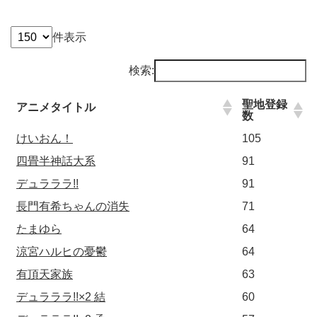
件表示
検索:
聖地登録
アニメタイトル
数
けいおん！
105
四畳半神話大系
91
デュラララ!!
91
長門有希ちゃんの消失
71
たまゆら
64
涼宮ハルヒの憂鬱
64
有頂天家族
63
デュラララ!!×2 結
60