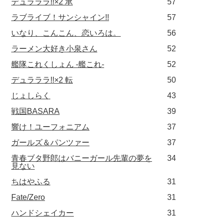
デュラララ!!×2 承
57
ラブライブ！サンシャイン!!
57
いなり、こんこん、恋いろは。
56
ラーメン大好き小泉さん
52
艦隊これくしょん -艦これ-
52
デュラララ!!×2 転
50
じょしらく
43
戦国BASARA
39
響け！ユーフォニアム
37
ガールズ＆パンツァー
37
青春ブタ野郎はバニーガール先輩の夢を
34
見ない
ちはやふる
31
Fate/Zero
31
ハンドシェイカー
31