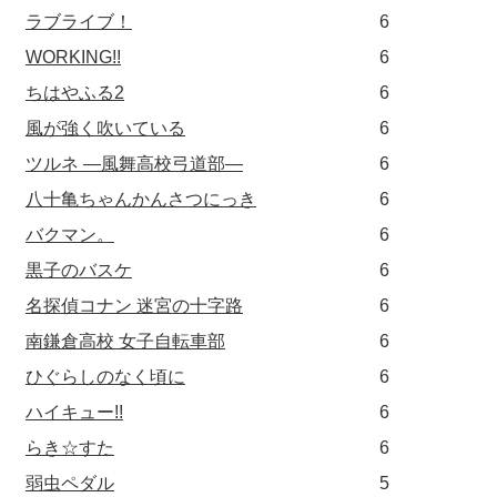
ラブライブ！
6
WORKING!!
6
ちはやふる2
6
風が強く吹いている
6
ツルネ ―風舞高校弓道部―
6
八十亀ちゃんかんさつにっき
6
バクマン。
6
黒子のバスケ
6
名探偵コナン 迷宮の十字路
6
南鎌倉高校 女子自転車部
6
ひぐらしのなく頃に
6
ハイキュー!!
6
らき☆すた
6
弱虫ペダル
5