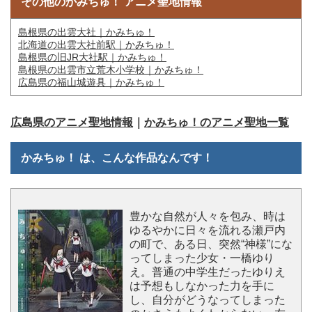
その他のかみちゅ！ アニメ聖地情報
島根県の出雲大社｜かみちゅ！
北海道の出雲大社前駅｜かみちゅ！
島根県の旧JR大社駅｜かみちゅ！
島根県の出雲市立荒木小学校｜かみちゅ！
広島県の福山城遊具｜かみちゅ！
広島県のアニメ聖地情報
｜
かみちゅ！のアニメ聖地一覧
かみちゅ！ は、こんな作品なんです！
豊かな自然が人々を包み、時は
ゆるやかに日々を流れる瀬戸内
の町で、ある日、突然“神様”にな
ってしまった少女・一橋ゆり
え。普通の中学生だったゆりえ
は予想もしなかった力を手に
し、自分がどうなってしまった