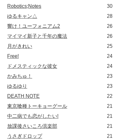
Robotics;Notes
30
ゆるキャン△
28
響け！ユーフォニアム2
26
マイマイ新子と千年の魔法
26
月がきれい
25
Free!
24
ドメスティックな彼女
24
かみちゅ！
23
ゆるゆり
23
DEATH NOTE
22
東京喰種トーキョーグール
21
中二病でも恋がしたい!
21
放課後さいころ倶楽部
21
うさぎドロップ
21