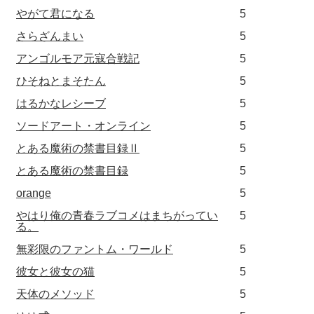
やがて君になる
5
さらざんまい
5
アンゴルモア元寇合戦記
5
ひそねとまそたん
5
はるかなレシーブ
5
ソードアート・オンライン
5
とある魔術の禁書目録Ⅱ
5
とある魔術の禁書目録
5
orange
5
やはり俺の青春ラブコメはまちがってい
5
る。
無彩限のファントム・ワールド
5
彼女と彼女の猫
5
天体のメソッド
5