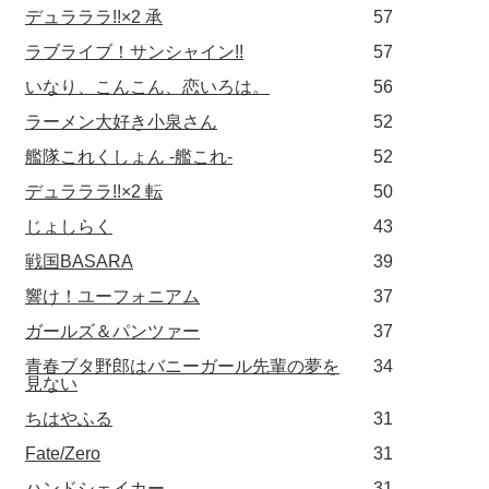
デュラララ!!×2 承
57
ラブライブ！サンシャイン!!
57
いなり、こんこん、恋いろは。
56
ラーメン大好き小泉さん
52
艦隊これくしょん -艦これ-
52
デュラララ!!×2 転
50
じょしらく
43
戦国BASARA
39
響け！ユーフォニアム
37
ガールズ＆パンツァー
37
青春ブタ野郎はバニーガール先輩の夢を
34
見ない
ちはやふる
31
Fate/Zero
31
ハンドシェイカー
31