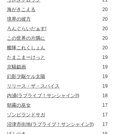
海がきこえる
20
境界の彼方
20
ろんぐらいだぁす!
20
この世界の片隅に
20
艦隊これくしょん
20
たまこまーけっと
19
京騒戯画
19
幻影ヲ駆ケル太陽
19
リリース・ザ・スパイス
19
内浦(ラブライブ！サンシャイン!!)
18
朝霧の巫女
17
ゾンビランドサガ
17
沼津市街地(ラブライブ！サンシャイン!!)
17
げんつき
15