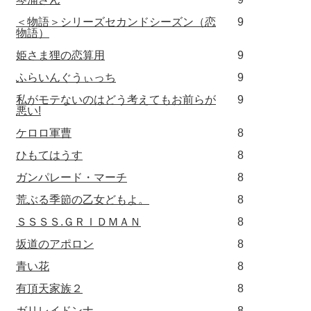
＜物語＞シリーズセカンドシーズン（恋
9
物語）
姫さま狸の恋算用
9
ふらいんぐうぃっち
9
私がモテないのはどう考えてもお前らが
9
悪い!
ケロロ軍曹
8
ひもてはうす
8
ガンパレード・マーチ
8
荒ぶる季節の乙女どもよ。
8
ＳＳＳＳ.ＧＲＩＤＭＡＮ
8
坂道のアポロン
8
青い花
8
有頂天家族２
8
ガリレイドンナ
8