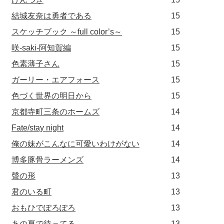
結城友奈は勇者である
15
スケッチブック ～full color’s～
15
咲-saki-阿知賀編
15
色素薄子さん
15
ガーリー・エアフォース
15
色づく世界の明日から
15
京都寺町三条のホームズ
14
Fate/stay night
14
俺の妹がこんなに可愛いわけがない
14
博多豚骨ラーメンズ
14
聲の形
13
君のいる町
13
おもひでぽろぽろ
13
あの夏で待ってる
13