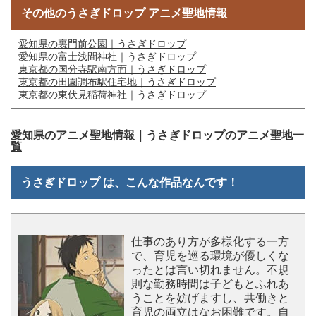
その他のうさぎドロップ アニメ聖地情報
愛知県の裏門前公園｜うさぎドロップ
愛知県の富士浅間神社｜うさぎドロップ
東京都の国分寺駅南方面｜うさぎドロップ
東京都の田園調布駅住宅地｜うさぎドロップ
東京都の東伏見稲荷神社｜うさぎドロップ
愛知県のアニメ聖地情報
｜
うさぎドロップのアニメ聖地一
覧
うさぎドロップ は、こんな作品なんです！
仕事のあり方が多様化する一方
で、育児を巡る環境が優しくな
ったとは言い切れません。不規
則な勤務時間は子どもとふれあ
うことを妨げますし、共働きと
育児の両立はなお困難です。自