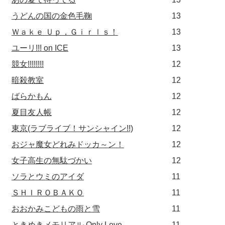
うどんの国の金色毛鞠
13
Ｗａｋｅ Ｕｐ，Ｇｉｒｌｓ！
13
ユーリ!!! on ICE
13
競女!!!!!!!!
12
暗殺教室
12
ばらかもん
12
夏目友人帳
12
東京(ラブライブ！サンシャイン!!)
12
おジャ魔女どれみドッカ～ン！
12
女子高生の無駄づかい
12
ソラとウミのアイダ
11
ＳＨＩＲＯＢＡＫＯ
11
おおかみこどもの雨と雪
11
ときめきメモリアル Only Love
11