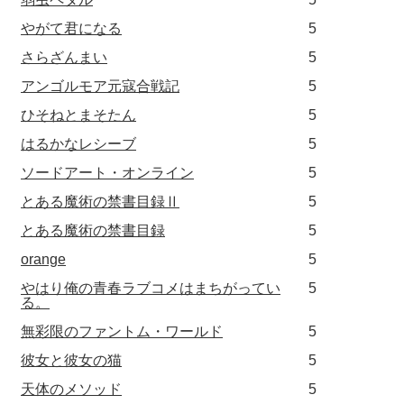
やがて君になる
5
さらざんまい
5
アンゴルモア元寇合戦記
5
ひそねとまそたん
5
はるかなレシーブ
5
ソードアート・オンライン
5
とある魔術の禁書目録Ⅱ
5
とある魔術の禁書目録
5
orange
5
やはり俺の青春ラブコメはまちがってい
5
る。
無彩限のファントム・ワールド
5
彼女と彼女の猫
5
天体のメソッド
5