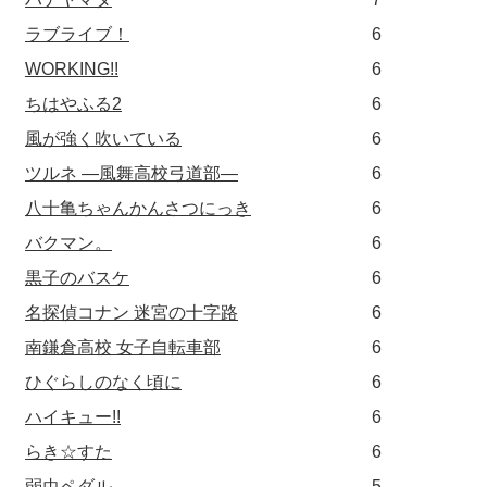
ラブライブ！
6
WORKING!!
6
ちはやふる2
6
風が強く吹いている
6
ツルネ ―風舞高校弓道部―
6
八十亀ちゃんかんさつにっき
6
バクマン。
6
黒子のバスケ
6
名探偵コナン 迷宮の十字路
6
南鎌倉高校 女子自転車部
6
ひぐらしのなく頃に
6
ハイキュー!!
6
らき☆すた
6
弱虫ペダル
5