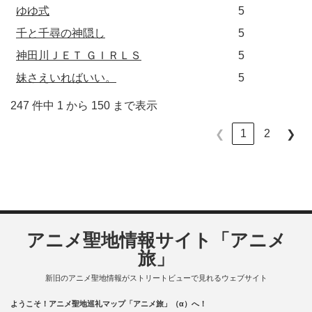
ゆゆ式
5
千と千尋の神隠し
5
神田川ＪＥＴ ＧＩＲＬＳ
5
妹さえいればいい。
5
247 件中 1 から 150 まで表示
1
2
❮
❯
アニメ聖地情報サイト「アニメ
旅」
新旧のアニメ聖地情報がストリートビューで見れるウェブサイト
ようこそ！アニメ聖地巡礼マップ「アニメ旅」（α）へ！