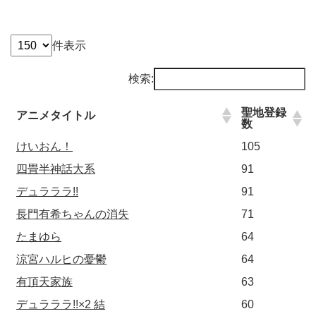
件表示
検索:
聖地登録
アニメタイトル
数
けいおん！
105
四畳半神話大系
91
デュラララ!!
91
長門有希ちゃんの消失
71
たまゆら
64
涼宮ハルヒの憂鬱
64
有頂天家族
63
デュラララ!!×2 結
60