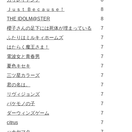
Ｊｕｓｔ Ｂｅｃａｕｓｅ！
8
THE IDOLM@STER
8
櫻子さんの足下には死体が埋まっている
7
ふたりはミルキィホームズ
7
はたらく魔王さま！
7
電波女と青春男
7
夏色キセキ
7
三ツ星カラーズ
7
君の名は。
7
リヴィジョンズ
7
バケモノの子
7
ダーウィンズゲーム
7
citrus
7
ハナヤマタ
7