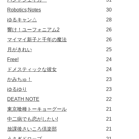
Robotics;Notes
30
ゆるキャン△
28
響け！ユーフォニアム2
26
マイマイ新子と千年の魔法
26
月がきれい
25
Free!
24
ドメスティックな彼女
24
かみちゅ！
23
ゆるゆり
23
DEATH NOTE
22
東京喰種トーキョーグール
21
中二病でも恋がしたい!
21
放課後さいころ倶楽部
21
うさぎドロップ
21