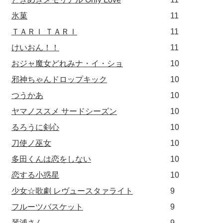
氷菓
11
ＴＡＲＩ ＴＡＲＩ
11
けいおん！！
11
おジャ魔女どれみナ・イ・ショ
10
邪神ちゃんドロップキック
10
つうかあ
10
ヤマノススメ サードシーズン
10
るろうに剣心
10
刀使ノ巫女
10
多田くんは恋をしない
10
恋する小惑星
10
少女☆歌劇 レヴュースタァライト
9
フルーツバスケット
9
琴浦さん
9