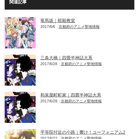
関連記事
竜馬坂｜暗殺教室
2017/6/6
京都府のアニメ聖地情報
三条大橋｜四畳半神話大系
2017/6/28
京都府のアニメ聖地情報
和泉屋町町家｜四畳半神話大系
2017/6/28
京都府のアニメ聖地情報
平等院付近の小路｜響け！ユーフォニアム2
2017/6/22
京都府のアニメ聖地情報