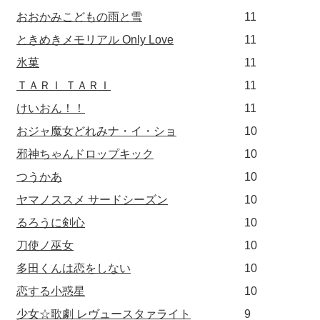
おおかみこどもの雨と雪
11
ときめきメモリアル Only Love
11
氷菓
11
ＴＡＲＩ ＴＡＲＩ
11
けいおん！！
11
おジャ魔女どれみナ・イ・ショ
10
邪神ちゃんドロップキック
10
つうかあ
10
ヤマノススメ サードシーズン
10
るろうに剣心
10
刀使ノ巫女
10
多田くんは恋をしない
10
恋する小惑星
10
少女☆歌劇 レヴュースタァライト
9