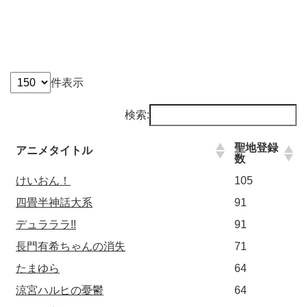
件表示
検索:
聖地登録
アニメタイトル
数
けいおん！
105
四畳半神話大系
91
デュラララ!!
91
長門有希ちゃんの消失
71
たまゆら
64
涼宮ハルヒの憂鬱
64