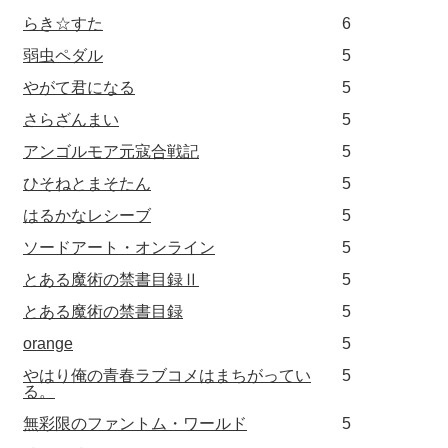
らき☆すた
6
弱虫ペダル
5
やがて君になる
5
さらざんまい
5
アンゴルモア元寇合戦記
5
ひそねとまそたん
5
はるかなレシーブ
5
ソードアート・オンライン
5
とある魔術の禁書目録Ⅱ
5
とある魔術の禁書目録
5
orange
5
やはり俺の青春ラブコメはまちがってい
5
る。
無彩限のファントム・ワールド
5