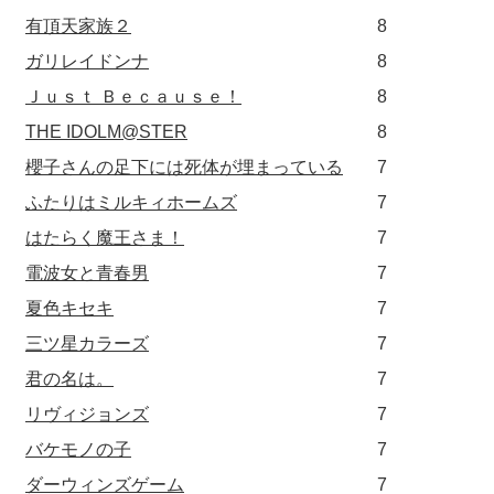
有頂天家族２
8
ガリレイドンナ
8
Ｊｕｓｔ Ｂｅｃａｕｓｅ！
8
THE IDOLM@STER
8
櫻子さんの足下には死体が埋まっている
7
ふたりはミルキィホームズ
7
はたらく魔王さま！
7
電波女と青春男
7
夏色キセキ
7
三ツ星カラーズ
7
君の名は。
7
リヴィジョンズ
7
バケモノの子
7
ダーウィンズゲーム
7