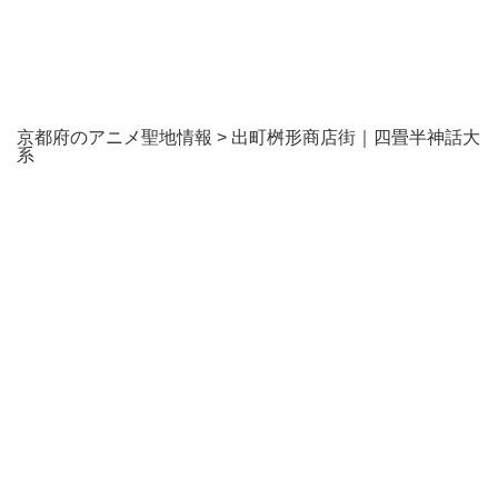
京都府のアニメ聖地情報
>
出町桝形商店街｜四畳半神話大
系