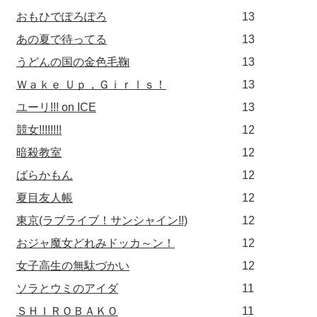
おもひでぽろぽろ
13
あの夏で待ってる
13
うどんの国の金色毛鞠
13
Ｗａｋｅ Ｕｐ，Ｇｉｒｌｓ！
13
ユーリ!!! on ICE
13
競女!!!!!!!!
12
暗殺教室
12
ばらかもん
12
夏目友人帳
12
東京(ラブライブ！サンシャイン!!)
12
おジャ魔女どれみドッカ～ン！
12
女子高生の無駄づかい
12
ソラとウミのアイダ
11
ＳＨＩＲＯＢＡＫＯ
11