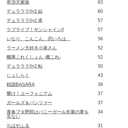
有頂天家族
63
デュラララ!!×2 結
60
デュラララ!!×2 承
57
ラブライブ！サンシャイン!!
57
いなり、こんこん、恋いろは。
56
ラーメン大好き小泉さん
52
艦隊これくしょん -艦これ-
52
デュラララ!!×2 転
50
じょしらく
43
戦国BASARA
39
響け！ユーフォニアム
37
ガールズ＆パンツァー
37
青春ブタ野郎はバニーガール先輩の夢を
34
見ない
ちはやふる
31