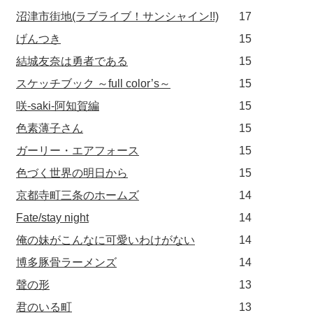
沼津市街地(ラブライブ！サンシャイン!!)
17
げんつき
15
結城友奈は勇者である
15
スケッチブック ～full color’s～
15
咲-saki-阿知賀編
15
色素薄子さん
15
ガーリー・エアフォース
15
色づく世界の明日から
15
京都寺町三条のホームズ
14
Fate/stay night
14
俺の妹がこんなに可愛いわけがない
14
博多豚骨ラーメンズ
14
聲の形
13
君のいる町
13