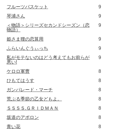
フルーツバスケット
9
琴浦さん
9
＜物語＞シリーズセカンドシーズン（恋
9
物語）
姫さま狸の恋算用
9
ふらいんぐうぃっち
9
私がモテないのはどう考えてもお前らが
9
悪い!
ケロロ軍曹
8
ひもてはうす
8
ガンパレード・マーチ
8
荒ぶる季節の乙女どもよ。
8
ＳＳＳＳ.ＧＲＩＤＭＡＮ
8
坂道のアポロン
8
青い花
8