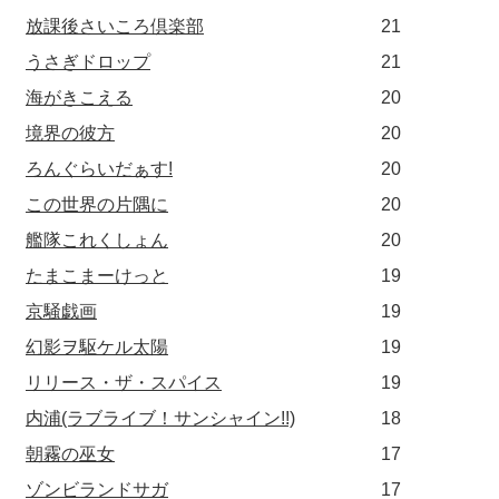
放課後さいころ倶楽部
21
うさぎドロップ
21
海がきこえる
20
境界の彼方
20
ろんぐらいだぁす!
20
この世界の片隅に
20
艦隊これくしょん
20
たまこまーけっと
19
京騒戯画
19
幻影ヲ駆ケル太陽
19
リリース・ザ・スパイス
19
内浦(ラブライブ！サンシャイン!!)
18
朝霧の巫女
17
ゾンビランドサガ
17