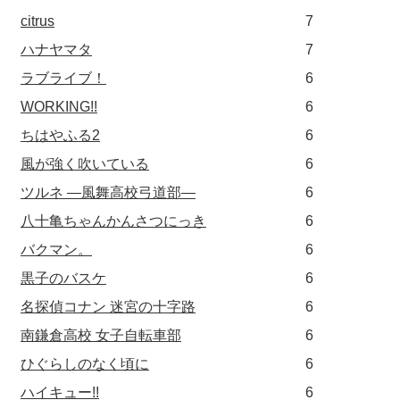
citrus
7
ハナヤマタ
7
ラブライブ！
6
WORKING!!
6
ちはやふる2
6
風が強く吹いている
6
ツルネ ―風舞高校弓道部―
6
八十亀ちゃんかんさつにっき
6
バクマン。
6
黒子のバスケ
6
名探偵コナン 迷宮の十字路
6
南鎌倉高校 女子自転車部
6
ひぐらしのなく頃に
6
ハイキュー!!
6