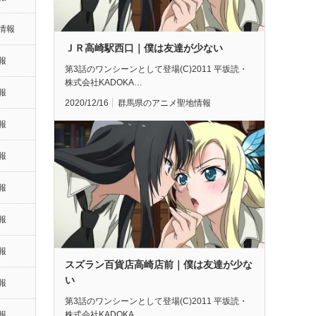
情報
ＪＲ高崎駅西口｜僕は友達が少ない
報
第3話のワンシーンとして登場(C)2011 平坂読・
株式会社KADOKA…
報
2020/12/16
群馬県のアニメ聖地情報
報
報
報
報
報
スズラン百貨店高崎店前｜僕は友達が少な
い
報
第3話のワンシーンとして登場(C)2011 平坂読・
株式会社KADOKA…
報