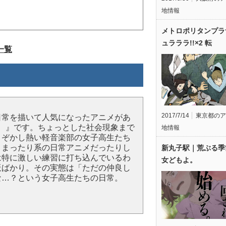
地情報
メトロポリタンプラ
ュラララ!!×2 転
一覧
2017/7/14
東京都のア
日常を描いて人気になったアニメがあ
！ 』です。ちょっとした社会現象まで
地情報
さぞかし熱い軽音楽部の女子高生たち
、まったり系の日常アニメだったりし
新丸子駅｜荒ぶる季
は特に激しい練習に打ち込んでいるわ
女どもよ。
板ばかり。その実態は「ただの仲良し
な…？という女子高生たちの日常。