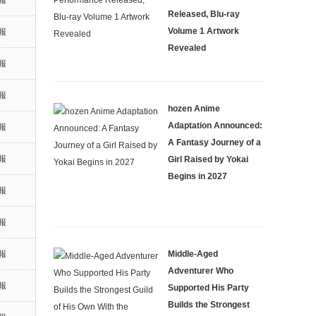
報
Released, Blu-ray
Volume 1 Artwork
報
Revealed
報
報
hozen Anime
Adaptation Announced:
報
A Fantasy Journey of a
報
Girl Raised by Yokai
Begins in 2027
報
報
Middle-Aged
報
Adventurer Who
報
Supported His Party
Builds the Strongest