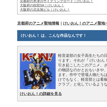
京都府の木津川サイクリングロード｜けいおん！
大阪府の吹田SA｜けいおん！
大阪府の北浜旭ビル｜けいおん！
京都府のアニメ聖地情報
｜
けいおん！のアニメ聖地
けいおん！ は、こんな作品なんです！
軽音楽部の女子高生たちの
ります。それが『 けいおん
引き起こしたこのアニメ、
の物語なのかとおもいきや
ます。作中で登場人物たち
けでもなく、軽音部とは看
クラブ」と化しているよう
けいおん！の詳細を見る