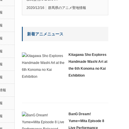
2020/12/16
群馬県のアニメ聖地情報
報
報
新着アニメニュース
報
報
Kitagawa Sho Explores
Handmade Washi Art at
報
the 6th Konoma no Kai
Exhibition
報
情報
報
BanG Dream!
報
Yume∞Mita Episode 8
Live Performance