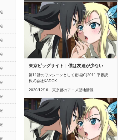
報
報
報
報
東京ビッグサイト｜僕は友達が少ない
報
第11話のワンシーンとして登場(C)2011 平坂読・
株式会社KADOK…
報
2020/12/16
東京都のアニメ聖地情報
報
報
報
報