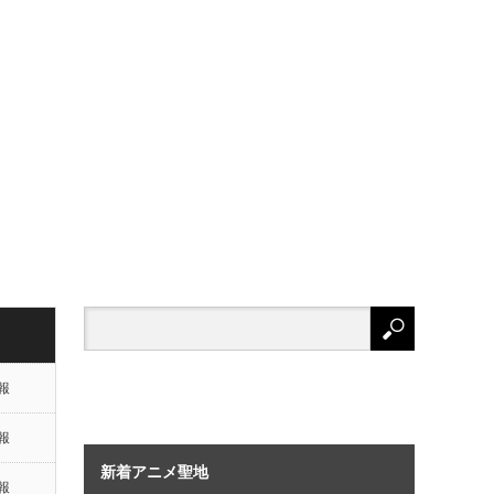
報
報
新着アニメ聖地
報