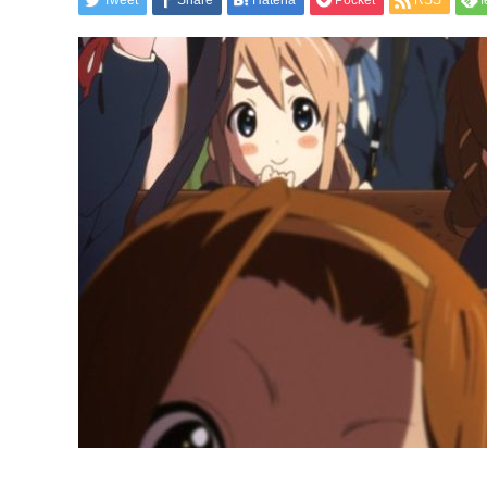
Tweet
Share
Hatena
Pocket
RSS
f