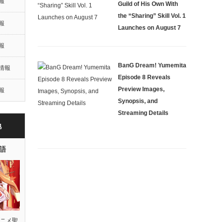
報
Guild of His Own With
the “Sharing” Skill Vol. 1
報
Launches on August 7
報
BanG Dream! Yumemita
情報
Episode 8 Reveals
Preview Images,
報
Synopsis, and
Streaming Details
地
語
ニメ聖