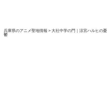
兵庫県のアニメ聖地情報
>
大社中学の門｜涼宮ハルヒの憂
鬱