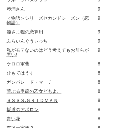
琴浦さん
9
＜物語＞シリーズセカンドシーズン（恋
9
物語）
姫さま狸の恋算用
9
ふらいんぐうぃっち
9
私がモテないのはどう考えてもお前らが
9
悪い!
ケロロ軍曹
8
ひもてはうす
8
ガンパレード・マーチ
8
荒ぶる季節の乙女どもよ。
8
ＳＳＳＳ.ＧＲＩＤＭＡＮ
8
坂道のアポロン
8
青い花
8
有頂天家族２
8