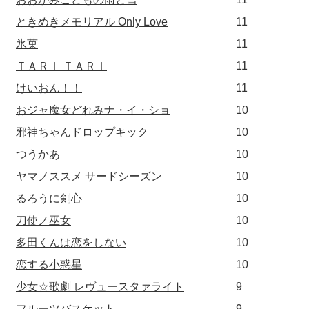
ときめきメモリアル Only Love
11
氷菓
11
ＴＡＲＩ ＴＡＲＩ
11
けいおん！！
11
おジャ魔女どれみナ・イ・ショ
10
邪神ちゃんドロップキック
10
つうかあ
10
ヤマノススメ サードシーズン
10
るろうに剣心
10
刀使ノ巫女
10
多田くんは恋をしない
10
恋する小惑星
10
少女☆歌劇 レヴュースタァライト
9
フルーツバスケット
9