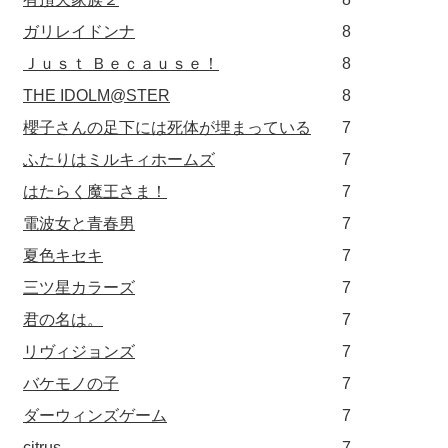
ガリレイドンナ
8
Ｊｕｓｔ Ｂｅｃａｕｓｅ！
8
THE IDOLM@STER
8
櫻子さんの足下には死体が埋まっている
7
ふたりはミルキィホームズ
7
はたらく魔王さま！
7
電波女と青春男
7
夏色キセキ
7
三ツ星カラーズ
7
君の名は。
7
リヴィジョンズ
7
バケモノの子
7
ダーウィンズゲーム
7
citrus
7