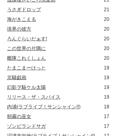
うさぎドロップ
21
海がきこえる
20
境界の彼方
20
ろんぐらいだぁす!
20
この世界の片隅に
20
艦隊これくしょん
20
たまこまーけっと
19
京騒戯画
19
幻影ヲ駆ケル太陽
19
リリース・ザ・スパイス
19
内浦(ラブライブ！サンシャイン!!)
18
朝霧の巫女
17
ゾンビランドサガ
17
沼津市街地(ラブライブ！サンシャイン!!)
17