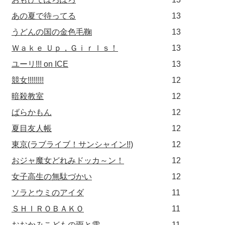
あの夏で待ってる
13
うどんの国の金色毛鞠
13
Ｗａｋｅ Ｕｐ，Ｇｉｒｌｓ！
13
ユーリ!!! on ICE
13
競女!!!!!!!!
12
暗殺教室
12
ばらかもん
12
夏目友人帳
12
東京(ラブライブ！サンシャイン!!)
12
おジャ魔女どれみドッカ～ン！
12
女子高生の無駄づかい
12
ソラとウミのアイダ
11
ＳＨＩＲＯＢＡＫＯ
11
おおかみこどもの雨と雪
11