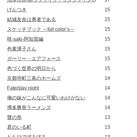
げんつき
15
結城友奈は勇者である
15
スケッチブック ～full color’s～
15
咲-saki-阿知賀編
15
色素薄子さん
15
ガーリー・エアフォース
15
色づく世界の明日から
15
京都寺町三条のホームズ
14
Fate/stay night
14
俺の妹がこんなに可愛いわけがない
14
博多豚骨ラーメンズ
14
聲の形
13
君のいる町
13
おもひでぽろぽろ
13