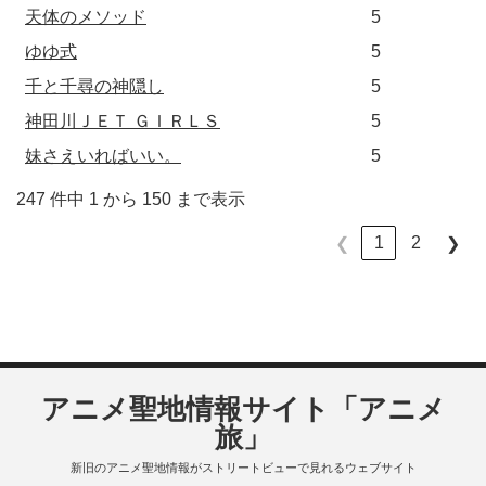
天体のメソッド
5
ゆゆ式
5
千と千尋の神隠し
5
神田川ＪＥＴ ＧＩＲＬＳ
5
妹さえいればいい。
5
247 件中 1 から 150 まで表示
1
2
❮
❯
アニメ聖地情報サイト「アニメ
旅」
新旧のアニメ聖地情報がストリートビューで見れるウェブサイト