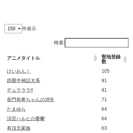
件表示
検索:
聖地登録
アニメタイトル
数
けいおん！
105
四畳半神話大系
91
デュラララ!!
91
長門有希ちゃんの消失
71
たまゆら
64
涼宮ハルヒの憂鬱
64
有頂天家族
63