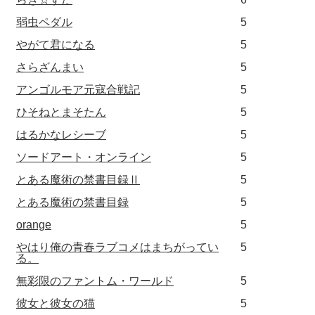
弱虫ペダル
5
やがて君になる
5
さらざんまい
5
アンゴルモア元寇合戦記
5
ひそねとまそたん
5
はるかなレシーブ
5
ソードアート・オンライン
5
とある魔術の禁書目録Ⅱ
5
とある魔術の禁書目録
5
orange
5
やはり俺の青春ラブコメはまちがってい
5
る。
無彩限のファントム・ワールド
5
彼女と彼女の猫
5