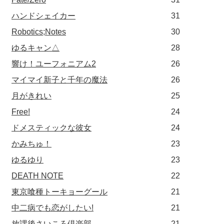
ハンドシェイカー
31
Robotics;Notes
30
ゆるキャン△
28
響け！ユーフォニアム2
26
マイマイ新子と千年の魔法
26
月がきれい
25
Free!
24
ドメスティックな彼女
24
かみちゅ！
23
ゆるゆり
23
DEATH NOTE
22
東京喰種トーキョーグール
21
中二病でも恋がしたい!
21
放課後さいころ倶楽部
21