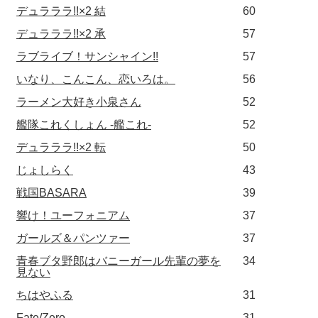
デュラララ!!×2 結
60
デュラララ!!×2 承
57
ラブライブ！サンシャイン!!
57
いなり、こんこん、恋いろは。
56
ラーメン大好き小泉さん
52
艦隊これくしょん -艦これ-
52
デュラララ!!×2 転
50
じょしらく
43
戦国BASARA
39
響け！ユーフォニアム
37
ガールズ＆パンツァー
37
青春ブタ野郎はバニーガール先輩の夢を
34
見ない
ちはやふる
31
Fate/Zero
31