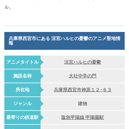
ル。
兵庫県西宮市にある 涼宮ハルヒの憂鬱のアニメ聖地情
報
アニメタイトル
涼宮ハルヒの憂鬱
施設名称
大社中学の門
所在地
兵庫県西宮市神原１２−６３
ジャンル
建物
最寄りの鉄道駅
阪急甲陽線 甲陽園駅