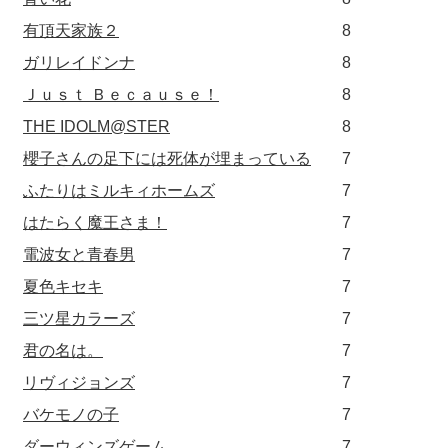
有頂天家族２
8
ガリレイドンナ
8
Ｊｕｓｔ Ｂｅｃａｕｓｅ！
8
THE IDOLM@STER
8
櫻子さんの足下には死体が埋まっている
7
ふたりはミルキィホームズ
7
はたらく魔王さま！
7
電波女と青春男
7
夏色キセキ
7
三ツ星カラーズ
7
君の名は。
7
リヴィジョンズ
7
バケモノの子
7
ダーウィンズゲーム
7