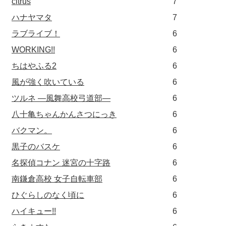
citrus
7
ハナヤマタ
7
ラブライブ！
6
WORKING!!
6
ちはやふる2
6
風が強く吹いている
6
ツルネ ―風舞高校弓道部―
6
八十亀ちゃんかんさつにっき
6
バクマン。
6
黒子のバスケ
6
名探偵コナン 迷宮の十字路
6
南鎌倉高校 女子自転車部
6
ひぐらしのなく頃に
6
ハイキュー!!
6