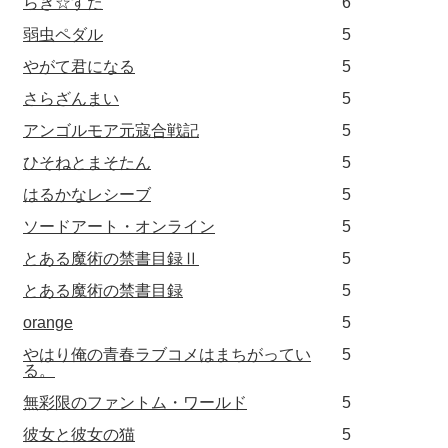
らき☆すた
6
弱虫ペダル
5
やがて君になる
5
さらざんまい
5
アンゴルモア元寇合戦記
5
ひそねとまそたん
5
はるかなレシーブ
5
ソードアート・オンライン
5
とある魔術の禁書目録Ⅱ
5
とある魔術の禁書目録
5
orange
5
やはり俺の青春ラブコメはまちがってい
5
る。
無彩限のファントム・ワールド
5
彼女と彼女の猫
5