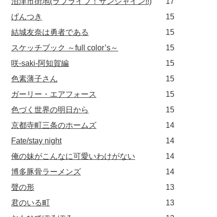
沼津市街地(ラブライブ！サンシャイン!!)
17
げんつき
15
結城友奈は勇者である
15
スケッチブック ～full color’s～
15
咲-saki-阿知賀編
15
色素薄子さん
15
ガーリー・エアフォース
15
色づく世界の明日から
15
京都寺町三条のホームズ
14
Fate/stay night
14
俺の妹がこんなに可愛いわけがない
14
博多豚骨ラーメンズ
14
聲の形
13
君のいる町
13