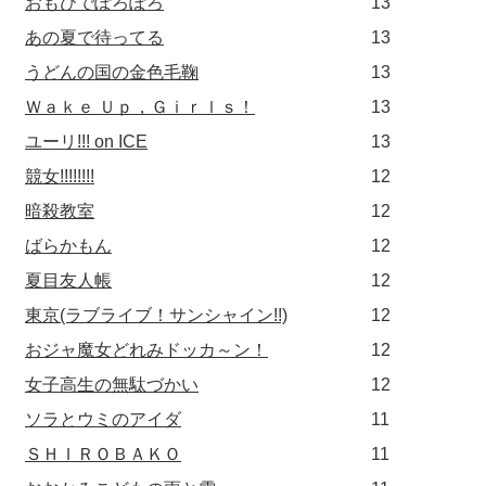
おもひでぽろぽろ
13
あの夏で待ってる
13
うどんの国の金色毛鞠
13
Ｗａｋｅ Ｕｐ，Ｇｉｒｌｓ！
13
ユーリ!!! on ICE
13
競女!!!!!!!!
12
暗殺教室
12
ばらかもん
12
夏目友人帳
12
東京(ラブライブ！サンシャイン!!)
12
おジャ魔女どれみドッカ～ン！
12
女子高生の無駄づかい
12
ソラとウミのアイダ
11
ＳＨＩＲＯＢＡＫＯ
11