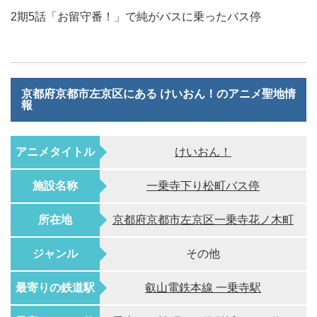
2期5話「お留守番！」で純がバスに乗ったバス停
京都府京都市左京区にある けいおん！のアニメ聖地情
報
アニメタイトル
けいおん！
施設名称
一乗寺下り松町バス停
所在地
京都府京都市左京区一乗寺花ノ木町
ジャンル
その他
最寄りの鉄道駅
叡山電鉄本線 一乗寺駅