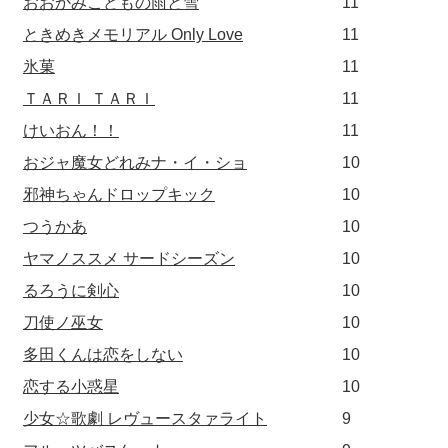
おおかみこどもの雨と雪
11
ときめきメモリアル Only Love
11
氷菓
11
ＴＡＲＩ ＴＡＲＩ
11
けいおん！！
11
おジャ魔女どれみナ・イ・ショ
10
邪神ちゃんドロップキック
10
つうかあ
10
ヤマノススメ サードシーズン
10
るろうに剣心
10
刀使ノ巫女
10
多田くんは恋をしない
10
恋する小惑星
10
少女☆歌劇 レヴュースタァライト
9