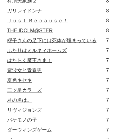
有頂天家族２
8
ガリレイドンナ
8
Ｊｕｓｔ Ｂｅｃａｕｓｅ！
8
THE IDOLM@STER
8
櫻子さんの足下には死体が埋まっている
7
ふたりはミルキィホームズ
7
はたらく魔王さま！
7
電波女と青春男
7
夏色キセキ
7
三ツ星カラーズ
7
君の名は。
7
リヴィジョンズ
7
バケモノの子
7
ダーウィンズゲーム
7