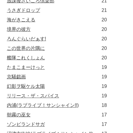
放課後さいころ倶楽部
21
うさぎドロップ
21
海がきこえる
20
境界の彼方
20
ろんぐらいだぁす!
20
この世界の片隅に
20
艦隊これくしょん
20
たまこまーけっと
19
京騒戯画
19
幻影ヲ駆ケル太陽
19
リリース・ザ・スパイス
19
内浦(ラブライブ！サンシャイン!!)
18
朝霧の巫女
17
ゾンビランドサガ
17