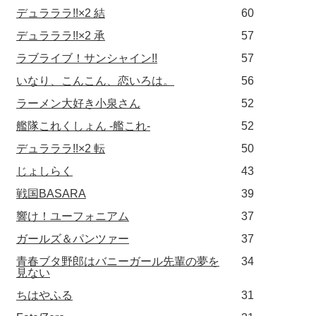
デュラララ!!×2 結
60
デュラララ!!×2 承
57
ラブライブ！サンシャイン!!
57
いなり、こんこん、恋いろは。
56
ラーメン大好き小泉さん
52
艦隊これくしょん -艦これ-
52
デュラララ!!×2 転
50
じょしらく
43
戦国BASARA
39
響け！ユーフォニアム
37
ガールズ＆パンツァー
37
青春ブタ野郎はバニーガール先輩の夢を
34
見ない
ちはやふる
31