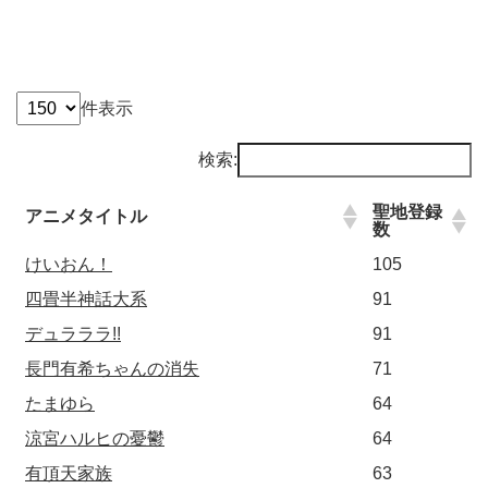
件表示
検索:
聖地登録
アニメタイトル
数
けいおん！
105
四畳半神話大系
91
デュラララ!!
91
長門有希ちゃんの消失
71
たまゆら
64
涼宮ハルヒの憂鬱
64
有頂天家族
63