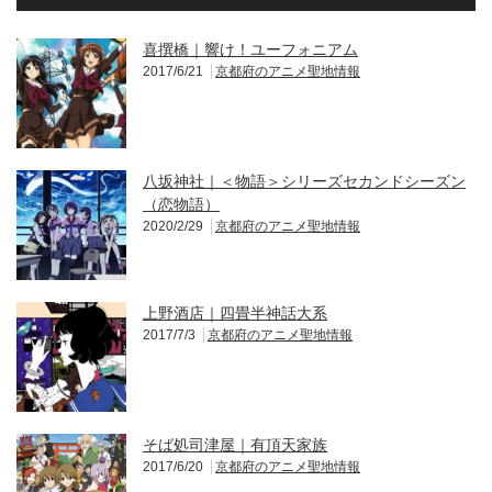
喜撰橋｜響け！ユーフォニアム
2017/6/21
京都府のアニメ聖地情報
八坂神社｜＜物語＞シリーズセカンドシーズン
（恋物語）
2020/2/29
京都府のアニメ聖地情報
上野酒店｜四畳半神話大系
2017/7/3
京都府のアニメ聖地情報
そば処司津屋｜有頂天家族
2017/6/20
京都府のアニメ聖地情報