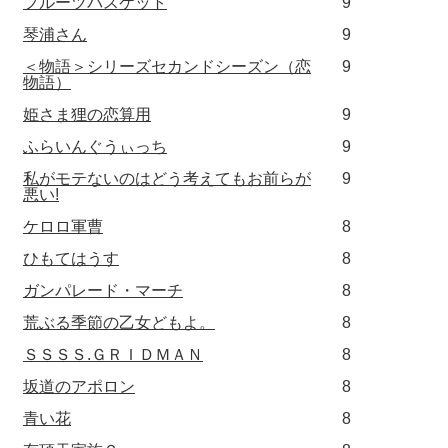
フルーツバスケット
9
琴浦さん
9
＜物語＞シリーズセカンドシーズン（恋
9
物語）
姫さま狸の恋算用
9
ふらいんぐうぃっち
9
私がモテないのはどう考えてもお前らが
9
悪い!
ケロロ軍曹
8
ひもてはうす
8
ガンパレード・マーチ
8
荒ぶる季節の乙女どもよ。
8
ＳＳＳＳ.ＧＲＩＤＭＡＮ
8
坂道のアポロン
8
青い花
8