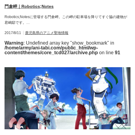
門倉岬｜Robotics;Notes
Robotics;Notesに登場する門倉岬。この岬の駐車場を降りてすぐ脇の建物が
君嶋邸です。…
2017/8/11
鹿児島県のアニメ聖地情報
Warning
: Undefined array key "show_bookmark" in
/home/army/ani-tabi.com/public_html/wp-
content/themes/core_tcd027/archive.php
on line
91