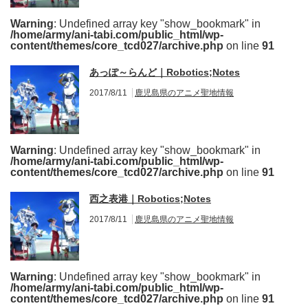
Warning
: Undefined array key "show_bookmark" in
/home/army/ani-tabi.com/public_html/wp-
content/themes/core_tcd027/archive.php
on line
91
あっぽ～らんど｜Robotics;Notes
2017/8/11
鹿児島県のアニメ聖地情報
Warning
: Undefined array key "show_bookmark" in
/home/army/ani-tabi.com/public_html/wp-
content/themes/core_tcd027/archive.php
on line
91
西之表港｜Robotics;Notes
2017/8/11
鹿児島県のアニメ聖地情報
Warning
: Undefined array key "show_bookmark" in
/home/army/ani-tabi.com/public_html/wp-
content/themes/core_tcd027/archive.php
on line
91