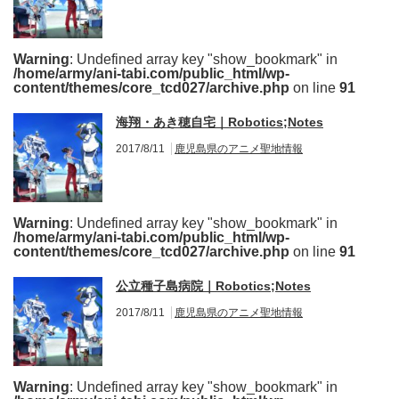
Warning
: Undefined array key "show_bookmark" in
/home/army/ani-tabi.com/public_html/wp-
content/themes/core_tcd027/archive.php
on line
91
海翔・あき穂自宅｜Robotics;Notes
2017/8/11
鹿児島県のアニメ聖地情報
Warning
: Undefined array key "show_bookmark" in
/home/army/ani-tabi.com/public_html/wp-
content/themes/core_tcd027/archive.php
on line
91
公立種子島病院｜Robotics;Notes
2017/8/11
鹿児島県のアニメ聖地情報
Warning
: Undefined array key "show_bookmark" in