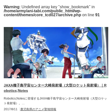
Warning
: Undefined array key "show_bookmark" in
/home/army/ani-tabi.com/public_html/wp-
content/themes/core_tcd027/archive.php
on line
91
JAXA種子島宇宙センター大崎発射場（大型ロケット発射場）｜R
obotics;Notes
Robotics;Notesに登場するJAXA種子島宇宙センター大崎発射場（大型ロケッ
ト発射場）。…
2017/8/11
鹿児島県のアニメ聖地情報