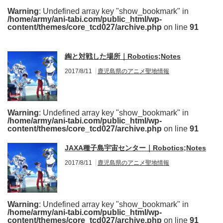
Warning
: Undefined array key "show_bookmark" in
/home/army/ani-tabi.com/public_html/wp-
content/themes/core_tcd027/archive.php
on line
91
綯と対戦した場所｜Robotics;Notes
2017/8/11
鹿児島県のアニメ聖地情報
Warning
: Undefined array key "show_bookmark" in
/home/army/ani-tabi.com/public_html/wp-
content/themes/core_tcd027/archive.php
on line
91
JAXA種子島宇宙センター｜Robotics;Notes
2017/8/11
鹿児島県のアニメ聖地情報
Warning
: Undefined array key "show_bookmark" in
/home/army/ani-tabi.com/public_html/wp-
content/themes/core_tcd027/archive.php
on line
91