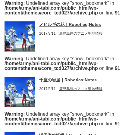
Warning
: Undefined array key "show_bookmark" in
/home/army/ani-tabi.com/public_html/wp-
content/themes/core_tcd027/archive.php
on line
91
メヒルギの花｜Robotics;Notes
2017/8/11
鹿児島県のアニメ聖地情報
Warning
: Undefined array key "show_bookmark" in
/home/army/ani-tabi.com/public_html/wp-
content/themes/core_tcd027/archive.php
on line
91
千座の岩屋｜Robotics;Notes
2017/8/11
鹿児島県のアニメ聖地情報
Warning
: Undefined array key "show_bookmark" in
/home/army/ani-tabi.com/public_html/wp-
content/themes/core_tcd027/archive.php
on line
91