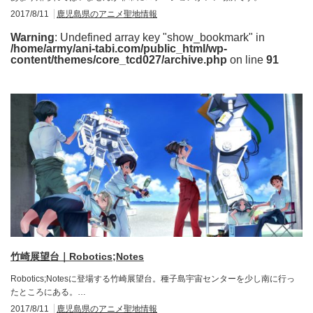
2017/8/11
鹿児島県のアニメ聖地情報
Warning
: Undefined array key "show_bookmark" in
/home/army/ani-tabi.com/public_html/wp-
content/themes/core_tcd027/archive.php
on line
91
竹崎展望台｜Robotics;Notes
Robotics;Notesに登場する竹崎展望台。種子島宇宙センターを少し南に行っ
たところにある。…
2017/8/11
鹿児島県のアニメ聖地情報