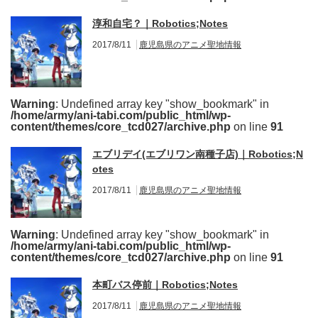
淳和自宅？｜Robotics;Notes
2017/8/11
鹿児島県のアニメ聖地情報
Warning
: Undefined array key "show_bookmark" in
/home/army/ani-tabi.com/public_html/wp-
content/themes/core_tcd027/archive.php
on line
91
エブリデイ(エブリワン南種子店)｜Robotics;N
otes
2017/8/11
鹿児島県のアニメ聖地情報
Warning
: Undefined array key "show_bookmark" in
/home/army/ani-tabi.com/public_html/wp-
content/themes/core_tcd027/archive.php
on line
91
本町バス停前｜Robotics;Notes
2017/8/11
鹿児島県のアニメ聖地情報