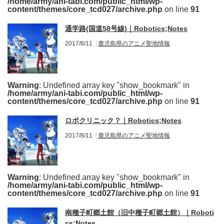
/home/army/ani-tabi.com/public_html/wp-
content/themes/core_tcd027/archive.php
on line
91
通学路(国道58号線)｜Robotics;Notes
2017/8/11
鹿児島県のアニメ聖地情報
Warning
: Undefined array key "show_bookmark" in
/home/army/ani-tabi.com/public_html/wp-
content/themes/core_tcd027/archive.php
on line
91
ロボクリニック？｜Robotics;Notes
2017/8/11
鹿児島県のアニメ聖地情報
Warning
: Undefined array key "show_bookmark" in
/home/army/ani-tabi.com/public_html/wp-
content/themes/core_tcd027/archive.php
on line
91
南種子町郷土館（旧中種子町郷土館）｜Roboti
cs;Notes