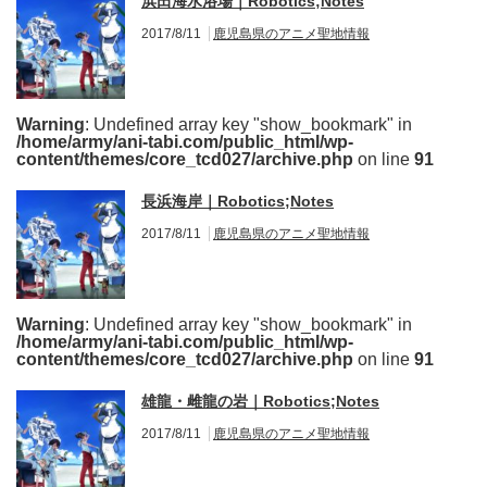
浜田海水浴場｜Robotics;Notes
2017/8/11
鹿児島県のアニメ聖地情報
Warning
: Undefined array key "show_bookmark" in
/home/army/ani-tabi.com/public_html/wp-
content/themes/core_tcd027/archive.php
on line
91
長浜海岸｜Robotics;Notes
2017/8/11
鹿児島県のアニメ聖地情報
Warning
: Undefined array key "show_bookmark" in
/home/army/ani-tabi.com/public_html/wp-
content/themes/core_tcd027/archive.php
on line
91
雄龍・雌龍の岩｜Robotics;Notes
2017/8/11
鹿児島県のアニメ聖地情報