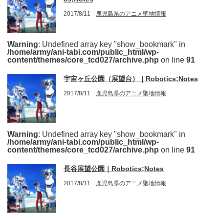
2017/8/11
鹿児島県のアニメ聖地情報
Warning
: Undefined array key "show_bookmark" in
/home/army/ani-tabi.com/public_html/wp-
content/themes/core_tcd027/archive.php
on line
91
宇宙ヶ丘公園（展望台）｜Robotics;Notes
2017/8/11
鹿児島県のアニメ聖地情報
Warning
: Undefined array key "show_bookmark" in
/home/army/ani-tabi.com/public_html/wp-
content/themes/core_tcd027/archive.php
on line
91
長谷展望公園｜Robotics;Notes
2017/8/11
鹿児島県のアニメ聖地情報