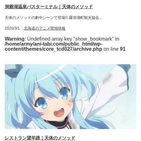
洞爺湖温泉バスターミナル｜天体のメソッド
天体のメソッドの劇中シーンで登場© 霧弥湖町観光協会…
2020/3/1
北海道のアニメ聖地情報
Warning
: Undefined array key "show_bookmark" in
/home/army/ani-tabi.com/public_html/wp-
content/themes/core_tcd027/archive.php
on line
91
レストラン望羊蹄｜天体のメソッド