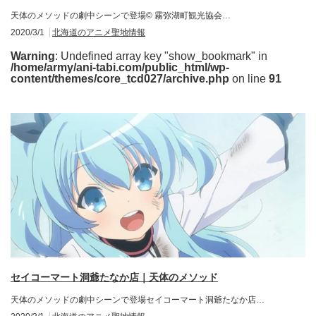
天体のメソッドの劇中シーンで登場© 霧弥湖町観光協会…
2020/3/1
北海道のアニメ聖地情報
Warning
: Undefined array key "show_bookmark" in
/home/army/ani-tabi.com/public_html/wp-
content/themes/core_tcd027/archive.php
on line
91
セイコーマート洞爺たなか店｜天体のメソッド
天体のメソッドの劇中シーンで登場セイコーマート洞爺たなか店…