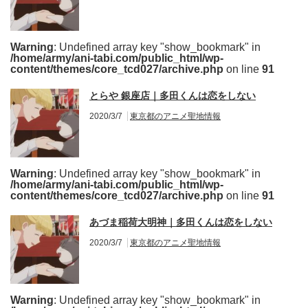
Warning
: Undefined array key "show_bookmark" in
/home/army/ani-tabi.com/public_html/wp-
content/themes/core_tcd027/archive.php
on line
91
とらや 銀座店｜多田くんは恋をしない
2020/3/7
東京都のアニメ聖地情報
Warning
: Undefined array key "show_bookmark" in
/home/army/ani-tabi.com/public_html/wp-
content/themes/core_tcd027/archive.php
on line
91
あづま稲荷大明神｜多田くんは恋をしない
2020/3/7
東京都のアニメ聖地情報
Warning
: Undefined array key "show_bookmark" in