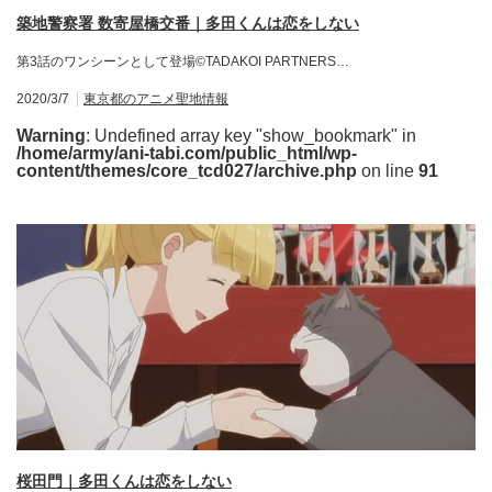
築地警察署 数寄屋橋交番｜多田くんは恋をしない
第3話のワンシーンとして登場©TADAKOI PARTNERS…
2020/3/7
東京都のアニメ聖地情報
Warning
: Undefined array key "show_bookmark" in
/home/army/ani-tabi.com/public_html/wp-
content/themes/core_tcd027/archive.php
on line
91
桜田門｜多田くんは恋をしない