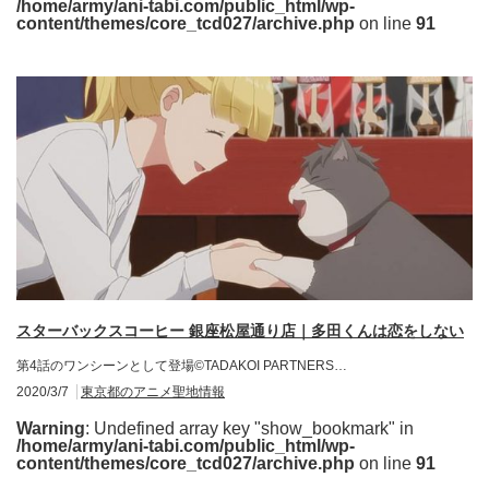
/home/army/ani-tabi.com/public_html/wp-
content/themes/core_tcd027/archive.php
on line
91
スターバックスコーヒー 銀座松屋通り店｜多田くんは恋をしない
第4話のワンシーンとして登場©TADAKOI PARTNERS…
2020/3/7
東京都のアニメ聖地情報
Warning
: Undefined array key "show_bookmark" in
/home/army/ani-tabi.com/public_html/wp-
content/themes/core_tcd027/archive.php
on line
91