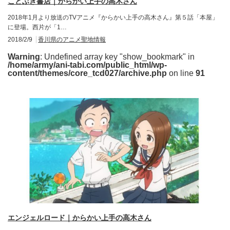
ことぶき書店｜からかい上手の高木さん
2018年1月より放送のTVアニメ『からかい上手の高木さん』第５話「本屋」
に登場。西片が「1…
2018/2/9
香川県のアニメ聖地情報
Warning
: Undefined array key "show_bookmark" in
/home/army/ani-tabi.com/public_html/wp-
content/themes/core_tcd027/archive.php
on line
91
エンジェルロード｜からかい上手の高木さん