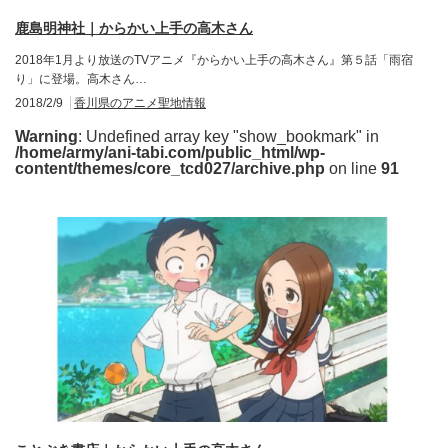
鹿島明神社｜からかい上手の高木さん
2018年1月より放送のTVアニメ『からかい上手の高木さん』第５話「雨宿
り」に登場。高木さん…
2018/2/9
香川県のアニメ聖地情報
Warning
: Undefined array key "show_bookmark" in
/home/army/ani-tabi.com/public_html/wp-
content/themes/core_tcd027/archive.php
on line
91