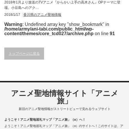
2018年1月より放送のTVアニメ『からかい上手の高木さん』OPテーマに登
場。小豆島へのアク…
2018/1/17
香川県のアニメ聖地情報
Warning
: Undefined array key "show_bookmark" in
/home/army/ani-tabi.com/public_html/wp-
content/themes/core_tcd027/archive.php
on line
91
トップページに戻る
アニメ聖地情報サイト「アニメ
旅」
新旧のアニメ聖地情報がストリートビューで見れるウェブサイト
ようこそ！アニメ聖地巡礼マップ「アニメ旅」（α）へ！
ようこそ！アニメ聖地巡礼マップ「アニメ旅」（α）のサイトへ！このサイトは、ア